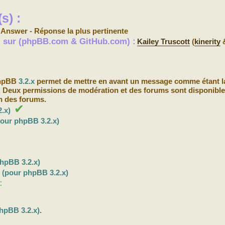
s) :
 Answer - Réponse la plus pertinente
s) sur (phpBB.com & GitHub.com) :
Kailey Truscott
(
kinerity
phpBB
3.2.x
permet de mettre en avant un message comme étant l
t. Deux permissions de modération et des forums sont disponible
un des forums.
✔
.x)
pour phpBB 3.2.x)
hpBB 3.2.x)
b
(pour phpBB 3.2.x)
:
hpBB 3.2.x)
.