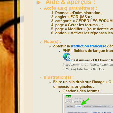
►
Aide & aperçus :
Accès au(x) paramètre(s) :
Panneau d’administration ;
onglet « FORUMS » ;
catégorie « GÉRER LES FORUMS
page « Gérer les forums » ;
page « Modifier » (roue dentée v
option « Activer les réponses les
Note(s) :
obtenir la
traduction française
déd
PHP - fichiers de langue fran
Best Answer v1.0.1 French l
Best Answer v1.0.1 French language
(3.22 Kio) Téléchargé 878 fois
Illustration(s) :
Faire un clic droit sur l’image « 
dimensions originales :
Gestions des forums :