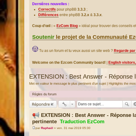
Dernières nouvelles :
Correctifs
pour phpBB
3.3.3
;
Différences
entre phpBB
3.2.x
&
3.3.x
.
Coup d’œil :
«
EzCom Blog
» idéal pour trouver des conseils 
Soutenir
le projet de la Communauté 
Tu as un forum et tu veux aussi un site web ?
Regarde par 
Welcome on the Ezcom Community board!
|
English visitors
EXTENSION : Best Answer - Réponse la
Met en valeur le message le plus pertinent d’un sujet | Highlights the mo
Règles du forum
Répondre
EXTENSION : Best Answer - Réponse la
pertinente
Traduction EzCom
par
Raphaël
»
ven. 31 mai 2019 05:30
M
e