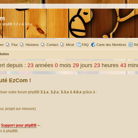
om
r phpBB 3.2.x & 3.3.x
ien
Flux
Histoires
Contact
Miroir
FAQ
Carte des Membres
Rè
duites
t depuis :
23
années
0
mois
29
jours
23
heures
43
min
uté EzCom !
aliser votre forum phpBB
3.1.x
,
3.2.x
,
3.3.x
&
4.0.x
grâce à :
our, projet sur mesure).
Support pour phpBB
» ;
es à phpBB.