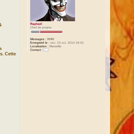
Raphaël
&
Chef de projets
Messages :
3090
Enregistré le :
ven. 24 oct. 2014 18:02
Localisation :
Marseille
a
Contact :
s. Cette
C
o
n
t
a
c
t
e
r
R
a
p
h
a
ë
l