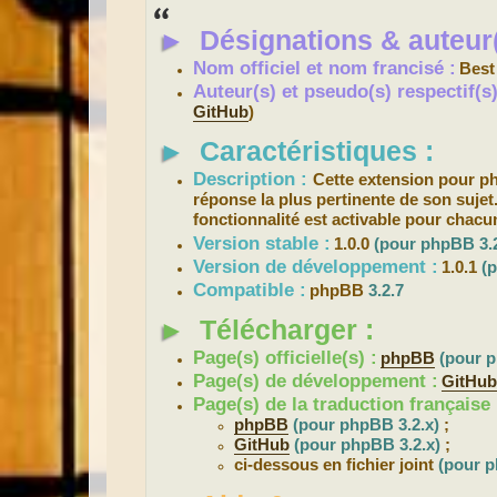
s
s
►
Désignations & auteur(
a
g
e
Nom officiel et nom francisé :
Best
Auteur(s) et pseudo(s) respectif(
GitHub
)
►
Caractéristiques :
Description :
Cette extension pour 
réponse la plus pertinente de son suje
fonctionnalité est activable pour chac
Version stable :
1.0.0
(pour phpBB 3.2
Version de développement :
1.0.1
(
Compatible :
phpBB
3.2.7
►
Télécharger :
Page(s) officielle(s) :
phpBB
(pour p
Page(s) de développement :
GitHu
Page(s) de la traduction française 
phpBB
(pour phpBB 3.2.x)
;
GitHub
(pour phpBB 3.2.x)
;
ci-dessous en fichier joint
(pour p