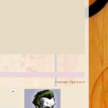
1 message • Page
1
sur
1
Citation