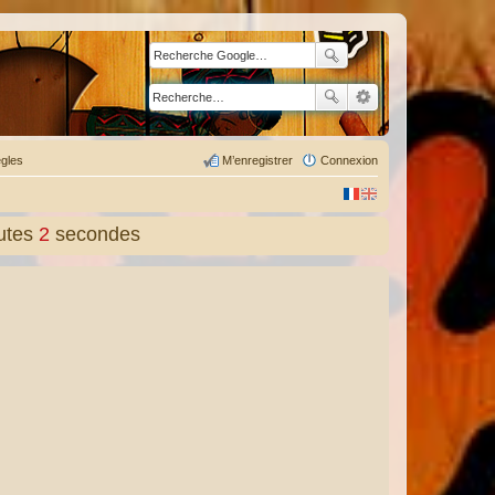
gles
M’enregistrer
Connexion
utes
4
secondes