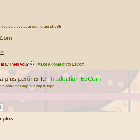
et des services pour son forum phpBB !
EzCom
.
ici
.
, may I help you?
|
Make a donation
to EzCom
.
 plus pertinente
Traduction EzCom
st relevant message of a phpBB topic.
 plus