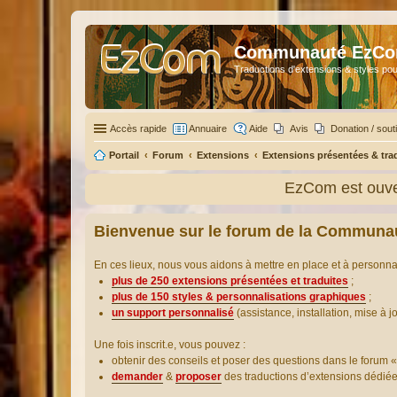
Communauté EzC
Traductions d'extensions & styles pou
Accès rapide
Annuaire
Aide
Avis
Donation / sout
Portail
Forum
Extensions
Extensions présentées & tra
EzCom est ouver
Bienvenue sur le forum de la Communa
En ces lieux, nous vous aidons à mettre en place et à personn
plus de 250 extensions présentées et traduites
;
plus de 150 styles & personnalisations graphiques
;
un support personnalisé
(assistance, installation, mise à j
Une fois inscrit.e, vous pouvez :
obtenir des conseils et poser des questions dans le forum «
demander
&
proposer
des traductions d’extensions dédié