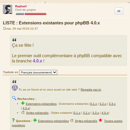
Raphaël
Citation
Chef de projets
LISTE : Extensions existantes pour phpBB 4.0.x
mar. 28 mai 2019 22:37
M
e
s
s
Ça se fête !
a
g
e
Le premier outil complémentaire à phpBB compatible avec
la branche
4.0.x
!
Traduire en
Tu as un forum et tu veux aussi un site web ?
Regarde par ici
.
🔍
Recherches :
✚
Extensions présentées
-
Extensions existantes (
3.1.x
|
3.2.x
|
3.3.x
|
4.0.x
)
🎨
Styles présentés
- Styles existants (
3.1.x
|
3.2.x
|
3.3.x
|
4.0.x
)
★
?
✚
🎨
Questions :
Extensions présentées
Styles présentés
Toutes autres
questions