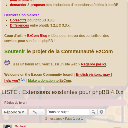
demander
&
proposer
des traductions d’extensions dédiées à phpBB.
Dernières nouvelles :
Correctifs
pour phpBB
3.3.3
;
Différences
entre phpBB
3.2.x
&
3.3.x
.
Coup d’œil :
«
EzCom Blog
» idéal pour trouver des conseils et des
services pour son forum phpBB !
Soutenir
le projet de la Communauté EzCom
.
Tu as un forum et tu veux aussi un site web ?
Regarde par ici
.
Welcome on the Ezcom Community board!
|
English visitors, may I
help you?
|
Make a donation
to EzCom
.
LISTE : Extensions existantes pour phpBB 4.0.x
Règles du forum
Répondre
3 messages • Page
1
sur
1
Raphaël