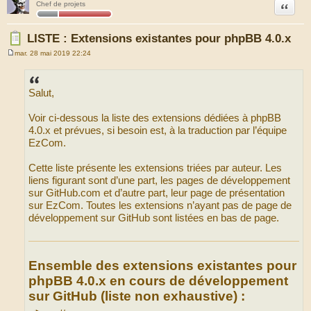
Citation
Chef de projets
LISTE : Extensions existantes pour phpBB 4.0.x
mar. 28 mai 2019 22:24
M
e
s
s
Salut,
a
g
e
Voir ci-dessous la liste des extensions dédiées à phpBB
4.0.x et prévues, si besoin est, à la traduction par l’équipe
EzCom.
Cette liste présente les extensions triées par auteur. Les
liens figurant sont d’une part, les pages de développement
sur GitHub.com et d’autre part, leur page de présentation
sur EzCom. Toutes les extensions n’ayant pas de page de
développement sur GitHub sont listées en bas de page.
Ensemble des extensions existantes pour
phpBB 4.0.x en cours de développement
sur GitHub (liste non exhaustive) :