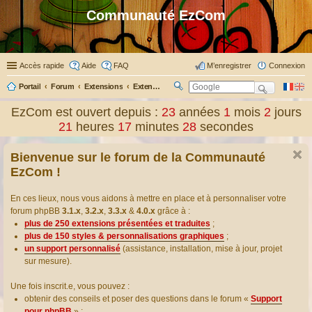
Communauté EzCom
Accès rapide
Aide
FAQ
M’enregistrer
Connexion
Portail
Forum
Extensions
Extensions présentées & traduites
R
ec
EzCom est ouvert depuis :
23
années
1
mois
2
jours
her
21
heures
17
minutes
28
secondes
ch
er
Bienvenue sur le forum de la Communauté
EzCom !
En ces lieux, nous vous aidons à mettre en place et à personnaliser votre
forum phpBB
3.1.x
,
3.2.x
,
3.3.x
&
4.0.x
grâce à :
plus de 250 extensions présentées et traduites
;
plus de 150 styles & personnalisations graphiques
;
un support personnalisé
(assistance, installation, mise à jour, projet
sur mesure).
Une fois inscrit.e, vous pouvez :
obtenir des conseils et poser des questions dans le forum «
Support
pour phpBB
» ;