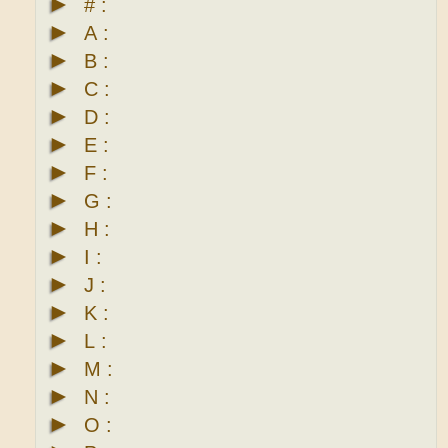
►
# :
►
A :
►
B :
►
C :
►
D :
►
E :
►
F :
►
G :
►
H :
►
I :
►
J :
►
K :
►
L :
►
M :
►
N :
►
O :