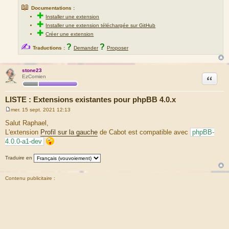
📖
Documentations :
✚
Installer une extension
✚
Installer une extension téléchargée sur GitHub
✚
Créer une extension
✍
?
?
Traductions :
Demander
Proposer
stone23
Citation
EzComien
LISTE : Extensions existantes pour phpBB 4.0.x
mer. 15 sept. 2021 12:13
M
e
Salut Raphael,
s
L'extension
Profil sur la gauche
de Cabot est compatible avec
phpBB-
s
a
4.0.0-a1-dev
g
e
Traduire en
Contenu publicitaire :