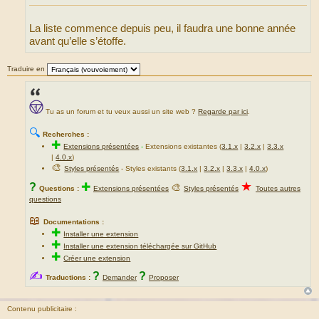
La liste commence depuis peu, il faudra une bonne année
avant qu’elle s’étoffe.
Traduire en
Tu as un forum et tu veux aussi un site web ?
Regarde par ici
.
🔍
Recherches :
✚
Extensions présentées
-
Extensions existantes (
3.1.x
|
3.2.x
|
3.3.x
|
4.0.x
)
🎨
Styles présentés
- Styles existants (
3.1.x
|
3.2.x
|
3.3.x
|
4.0.x
)
★
?
✚
🎨
Questions :
Extensions présentées
Styles présentés
Toutes autres
questions
📖
Documentations :
✚
Installer une extension
✚
Installer une extension téléchargée sur GitHub
✚
Créer une extension
✍
?
?
Traductions :
Demander
Proposer
Contenu publicitaire :