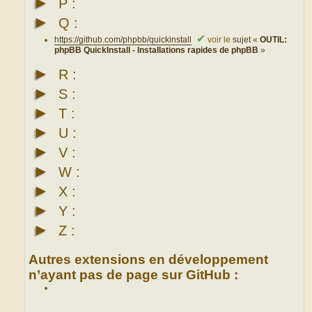
►
P :
►
Q :
✔
https://github.com/phpbb/quickinstall
voir le
sujet «
OUTIL:
phpBB QuickInstall - Installations rapides de phpBB
»
►
R :
►
S :
►
T :
►
U :
►
V :
►
W :
►
X :
►
Y :
►
Z :
Autres extensions en développement
n’ayant pas de page sur GitHub :