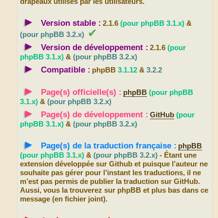
drapeaux utilisés par les utilisateurs.
►
Version stable :
2.1.6
(pour phpBB 3.1.x)
&
✔
(pour phpBB 3.2.x)
►
Version de développement :
2.1.6
(pour
phpBB 3.1.x)
&
(pour phpBB 3.2.x)
►
Compatible :
phpBB
3.1.12
&
3.2.2
►
Page(s) officielle(s) :
phpBB
(pour phpBB
3.1.x)
&
(pour phpBB 3.2.x)
►
Page(s) de développement :
GitHub
(pour
phpBB 3.1.x)
&
(pour phpBB 3.2.x)
►
Page(s) de la traduction française :
phpBB
(pour phpBB 3.1.x)
&
(pour phpBB 3.2.x)
- Étant une
extension développée sur Github et puisque l’auteur ne
souhaite pas gérer pour l’instant les traductions, il ne
m’est pas permis de publier la traduction sur GitHub.
Aussi, vous la trouverez sur phpBB et plus bas dans ce
message (en fichier joint).