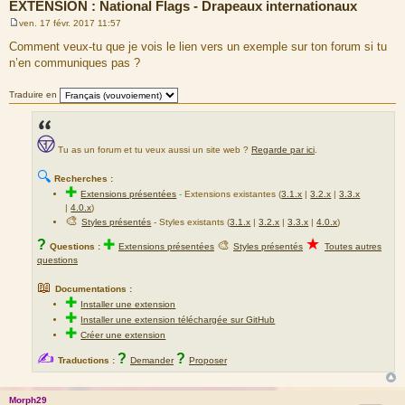
EXTENSION : National Flags - Drapeaux internationaux
ven. 17 févr. 2017 11:57
M
e
Comment veux-tu que je vois le lien vers un exemple sur ton forum si tu
s
n’en communiques pas ?
s
a
g
Traduire en
e
Tu as un forum et tu veux aussi un site web ?
Regarde par ici
.
🔍
Recherches :
✚
Extensions présentées
-
Extensions existantes (
3.1.x
|
3.2.x
|
3.3.x
|
4.0.x
)
🎨
Styles présentés
- Styles existants (
3.1.x
|
3.2.x
|
3.3.x
|
4.0.x
)
★
?
✚
🎨
Questions :
Extensions présentées
Styles présentés
Toutes autres
questions
📖
Documentations :
✚
Installer une extension
✚
Installer une extension téléchargée sur GitHub
✚
Créer une extension
✍
?
?
Traductions :
Demander
Proposer
Morph29