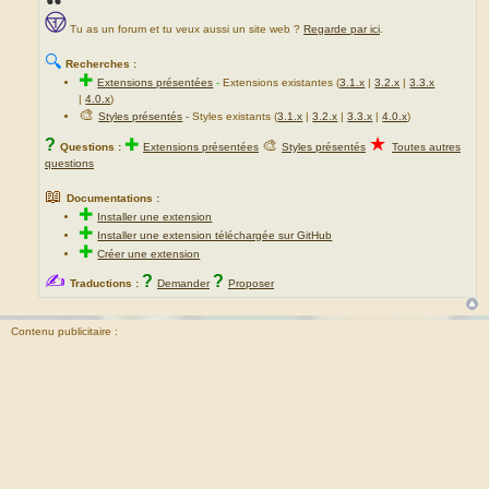
Tu as un forum et tu veux aussi un site web ?
Regarde par ici
.
🔍
Recherches :
✚
Extensions présentées
-
Extensions existantes (
3.1.x
|
3.2.x
|
3.3.x
|
4.0.x
)
🎨
Styles présentés
- Styles existants (
3.1.x
|
3.2.x
|
3.3.x
|
4.0.x
)
★
?
✚
🎨
Questions :
Extensions présentées
Styles présentés
Toutes autres
questions
📖
Documentations :
✚
Installer une extension
✚
Installer une extension téléchargée sur GitHub
✚
Créer une extension
✍
?
?
Traductions :
Demander
Proposer
Contenu publicitaire :