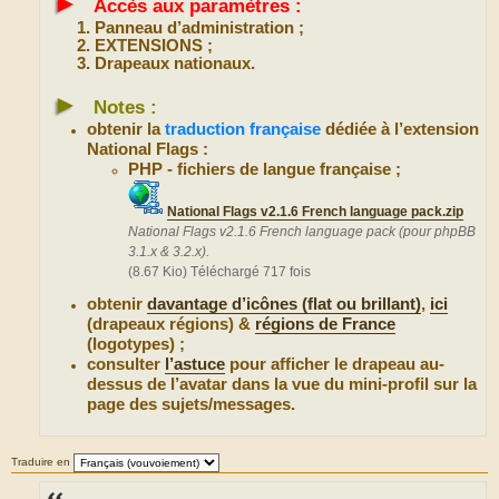
►
Accès aux paramètres :
Panneau d’administration ;
EXTENSIONS ;
Drapeaux nationaux.
►
Notes :
obtenir la
traduction française
dédiée à l’extension
National Flags :
PHP - fichiers de langue française ;
National Flags v2.1.6 French language pack.zip
National Flags v2.1.6 French language pack (pour phpBB
3.1.x & 3.2.x).
(8.67 Kio) Téléchargé 717 fois
obtenir
davantage d’icônes (flat ou brillant)
,
ici
(drapeaux régions) &
régions de France
(logotypes) ;
consulter
l’astuce
pour afficher le drapeau au-
dessus de l’avatar dans la vue du mini-profil sur la
page des sujets/messages.
Traduire en