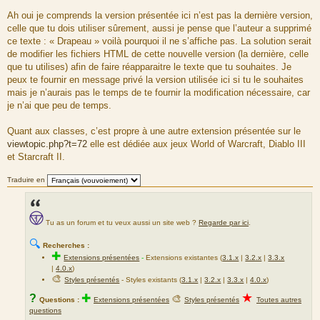
M
e
Ah oui je comprends la version présentée ici n’est pas la dernière version,
s
celle que tu dois utiliser sûrement, aussi je pense que l’auteur a supprimé
s
a
ce texte : « Drapeau » voilà pourquoi il ne s’affiche pas. La solution serait
g
de modifier les fichiers HTML de cette nouvelle version (la dernière, celle
e
que tu utilises) afin de faire réapparaitre le texte que tu souhaites. Je
peux te fournir en message privé la version utilisée ici si tu le souhaites
mais je n’aurais pas le temps de te fournir la modification nécessaire, car
je n’ai que peu de temps.
Quant aux classes, c’est propre à une autre extension présentée sur le
viewtopic.php?t=72
elle est dédiée aux jeux World of Warcraft, Diablo III
et Starcraft II.
Traduire en
Tu as un forum et tu veux aussi un site web ?
Regarde par ici
.
🔍
Recherches :
✚
Extensions présentées
-
Extensions existantes (
3.1.x
|
3.2.x
|
3.3.x
|
4.0.x
)
🎨
Styles présentés
- Styles existants (
3.1.x
|
3.2.x
|
3.3.x
|
4.0.x
)
★
?
✚
🎨
Questions :
Extensions présentées
Styles présentés
Toutes autres
questions