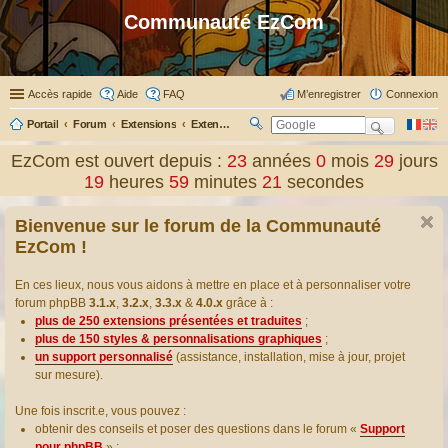
Communauté EzCom
Accès rapide
Aide
FAQ
M’enregistrer
Connexion
Portail
Forum
Extensions
Extensions présentées & traduites
R
ec
EzCom est ouvert depuis :
23
années
0
mois
29
jours
her
19
heures
59
minutes
22
secondes
ch
er
Bienvenue sur le forum de la Communauté
EzCom !
En ces lieux, nous vous aidons à mettre en place et à personnaliser votre
forum phpBB
3.1.x
,
3.2.x
,
3.3.x
&
4.0.x
grâce à :
plus de 250 extensions présentées et traduites
;
plus de 150 styles & personnalisations graphiques
;
un support personnalisé
(assistance, installation, mise à jour, projet
sur mesure).
Une fois inscrit.e, vous pouvez :
obtenir des conseils et poser des questions dans le forum «
Support
pour phpBB
» ;