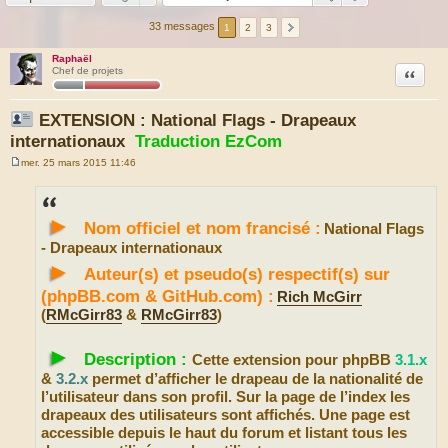
33 messages
1
2
3
Raphaël
Citation
Chef de projets
EXTENSION : National Flags - Drapeaux
internationaux
Traduction EzCom
mer. 25 mars 2015 11:46
M
e
s
s
►
a
Nom officiel et nom francisé :
National Flags
g
e
- Drapeaux internationaux
►
Auteur(s) et pseudo(s) respectif(s) sur
(phpBB.com & GitHub.com) :
Rich McGirr
(
RMcGirr83
&
RMcGirr83
)
►
Description :
Cette extension pour phpBB
3.1.x
&
3.2.x
permet d’afficher le drapeau de la nationalité de
l’utilisateur dans son profil. Sur la page de l’index les
drapeaux des utilisateurs sont affichés. Une page est
accessible depuis le haut du forum et listant tous les