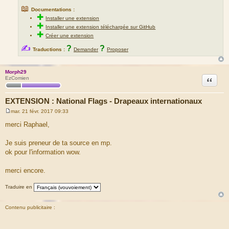
📖
Documentations :
✚
Installer une extension
✚
Installer une extension téléchargée sur GitHub
✚
Créer une extension
✍
?
?
Traductions :
Demander
Proposer
Morph29
Citation
EzComien
EXTENSION : National Flags - Drapeaux internationaux
mar. 21 févr. 2017 09:33
M
e
merci Raphael,
s
s
a
Je suis preneur de ta source en mp.
g
ok pour l'information wow.
e
merci encore.
Traduire en
Contenu publicitaire :