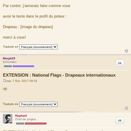
Par contre: j’aimerais faire comme vous
avoir le texte dans le profil du poteur :
Drapeau : [image du drapeau]
merci à vous!
Traduire en
Morph29
Citation
EzComien
EXTENSION : National Flags - Drapeaux internationaux
mar. 7 févr. 2017 09:31
M
e
up
s
s
a
g
Traduire en
e
Raphaël
Citation
Chef de projets