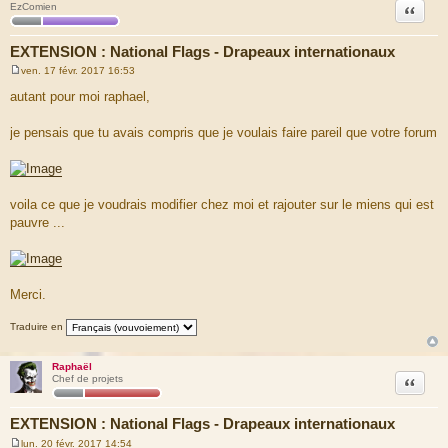
Citation
EzComien
EXTENSION : National Flags - Drapeaux internationaux
ven. 17 févr. 2017 16:53
M
e
autant pour moi raphael,
s
s
a
je pensais que tu avais compris que je voulais faire pareil que votre forum
g
e
voila ce que je voudrais modifier chez moi et rajouter sur le miens qui est
pauvre ...
Merci.
Traduire en
Raphaël
Citation
Chef de projets
EXTENSION : National Flags - Drapeaux internationaux
lun. 20 févr. 2017 14:54