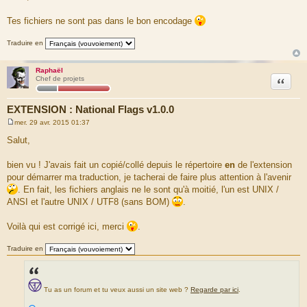
s
s
a
Tes fichiers ne sont pas dans le bon encodage
g
e
Traduire en
Raphaël
Citation
Chef de projets
EXTENSION : National Flags v1.0.0
mer. 29 avr. 2015 01:37
M
e
Salut,
s
s
a
bien vu ! J'avais fait un copié/collé depuis le répertoire
en
de l'extension
g
pour démarrer ma traduction, je tacherai de faire plus attention à l'avenir
e
. En fait, les fichiers anglais ne le sont qu'à moitié, l'un est UNIX /
ANSI et l'autre UNIX / UTF8 (sans BOM)
.
Voilà qui est corrigé ici, merci
.
Traduire en
Tu as un forum et tu veux aussi un site web ?
Regarde par ici
.