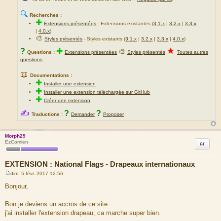
🔍
Recherches :
✚
Extensions présentées
-
Extensions existantes (
3.1.x
|
3.2.x
|
3.3.x
|
4.0.x
)
🎨
Styles présentés
- Styles existants (
3.1.x
|
3.2.x
|
3.3.x
|
4.0.x
)
★
?
✚
🎨
Questions :
Extensions présentées
Styles présentés
Toutes autres
questions
📖
Documentations :
✚
Installer une extension
✚
Installer une extension téléchargée sur GitHub
✚
Créer une extension
✍
?
?
Traductions :
Demander
Proposer
Morph29
Citation
EzComien
EXTENSION : National Flags - Drapeaux internationaux
dim. 5 févr. 2017 12:56
M
e
Bonjour,
s
s
a
Bon je deviens un accros de ce site.
g
j'ai installer l'extension drapeau, ca marche super bien.
e