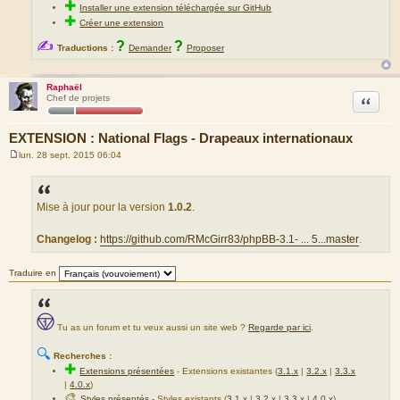
✚
Installer une extension téléchargée sur GitHub
✚
Créer une extension
✍
?
?
Traductions :
Demander
Proposer
Raphaël
Citation
Chef de projets
EXTENSION : National Flags - Drapeaux internationaux
lun. 28 sept. 2015 06:04
M
e
s
s
a
Mise à jour pour la version
1.0.2
.
g
e
Changelog :
https://github.com/RMcGirr83/phpBB-3.1- ... 5...master
.
Traduire en
Tu as un forum et tu veux aussi un site web ?
Regarde par ici
.
🔍
Recherches :
✚
Extensions présentées
-
Extensions existantes (
3.1.x
|
3.2.x
|
3.3.x
|
4.0.x
)
🎨
Styles présentés
- Styles existants (
3.1.x
|
3.2.x
|
3.3.x
|
4.0.x
)