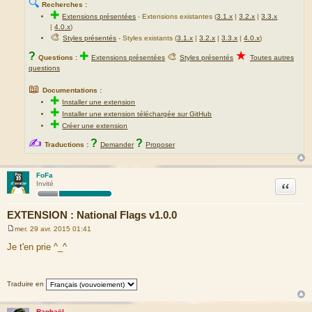
🔍
Recherches :
✚
Extensions présentées
-
Extensions existantes (
3.1.x
|
3.2.x
|
3.3.x
|
4.0.x
)
🎨
Styles présentés
- Styles existants (
3.1.x
|
3.2.x
|
3.3.x
|
4.0.x
)
★
?
✚
🎨
Questions :
Extensions présentées
Styles présentés
Toutes autres
questions
📖
Documentations :
✚
Installer une extension
✚
Installer une extension téléchargée sur GitHub
✚
Créer une extension
✍
?
?
Traductions :
Demander
Proposer
FoFa
Citation
Invité
EXTENSION : National Flags v1.0.0
mer. 29 avr. 2015 01:41
M
e
Je t'en prie ^_^
s
s
a
g
Traduire en
e
Raphaël