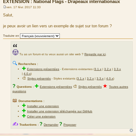
EXTENSION : National Flags - Drapeaux internationaux
ven. 17 févr. 2017 11:33
M
e
Salut,
s
s
a
je peux avoir un lien vers un exemple de sujet sur ton forum ?
g
e
Traduire en
Tu as un forum et tu veux aussi un site web ?
Regarde par ici
.
🔍
Recherches :
✚
Extensions présentées
-
Extensions existantes (
3.1.x
|
3.2.x
|
3.3.x
|
4.0.x
)
🎨
Styles présentés
- Styles existants (
3.1.x
|
3.2.x
|
3.3.x
|
4.0.x
)
★
?
✚
🎨
Questions :
Extensions présentées
Styles présentés
Toutes autres
questions
📖
Documentations :
✚
Installer une extension
✚
Installer une extension téléchargée sur GitHub
✚
Créer une extension
✍
?
?
Traductions :
Demander
Proposer