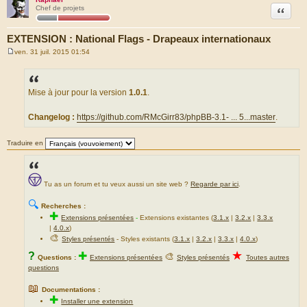
Citation
Chef de projets
EXTENSION : National Flags - Drapeaux internationaux
ven. 31 juil. 2015 01:54
M
e
s
s
a
Mise à jour pour la version
1.0.1
.
g
e
Changelog :
https://github.com/RMcGirr83/phpBB-3.1- ... 5...master
.
Traduire en
Tu as un forum et tu veux aussi un site web ?
Regarde par ici
.
🔍
Recherches :
✚
Extensions présentées
-
Extensions existantes (
3.1.x
|
3.2.x
|
3.3.x
|
4.0.x
)
🎨
Styles présentés
- Styles existants (
3.1.x
|
3.2.x
|
3.3.x
|
4.0.x
)
★
?
✚
🎨
Questions :
Extensions présentées
Styles présentés
Toutes autres
questions
📖
Documentations :
✚
Installer une extension