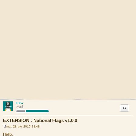
FoFa
Citation
Invité
EXTENSION : National Flags v1.0.0
mar. 28 avr. 2015 23:48
M
e
Hello,