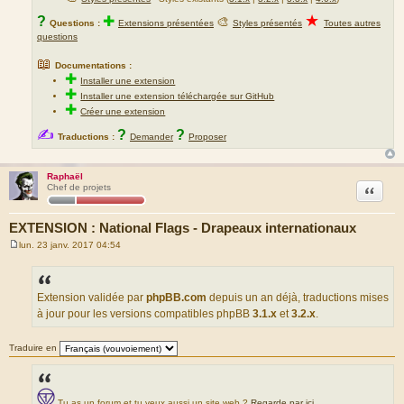
★
?
✚
🎨
Questions :
Extensions présentées
Styles présentés
Toutes autres
questions
📖
Documentations :
✚
Installer une extension
✚
Installer une extension téléchargée sur GitHub
✚
Créer une extension
✍
?
?
Traductions :
Demander
Proposer
Raphaël
Citation
Chef de projets
EXTENSION : National Flags - Drapeaux internationaux
lun. 23 janv. 2017 04:54
M
e
s
s
a
Extension validée par
phpBB.com
depuis un an déjà, traductions mises
g
à jour pour les versions compatibles phpBB
3.1.x
et
3.2.x
.
e
Traduire en
Tu as un forum et tu veux aussi un site web ?
Regarde par ici
.