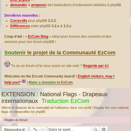
demander
&
proposer
des traductions d’extensions dédiées à phpBB.
Dernières nouvelles :
Correctifs
pour phpBB
3.3.3
;
Différences
entre phpBB
3.2.x
&
3.3.x
.
Coup d’œil :
«
EzCom Blog
» idéal pour trouver des conseils et des
services pour son forum phpBB !
Soutenir
le projet de la Communauté EzCom
.
Tu as un forum et tu veux aussi un site web ?
Regarde par ici
.
Welcome on the Ezcom Community board!
|
English visitors, may I
help you?
|
Make a donation
to EzCom
.
EXTENSION : National Flags - Drapeaux
internationaux
Traduction EzCom
Affiche le drapeau de la nationalité de l’utilisateur dans son profil | Display the user national
flags on viewprofiles for phpBB.
Règles du forum
Répondre