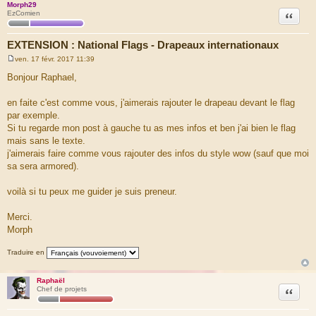
Morph29
Citation
EzComien
EXTENSION : National Flags - Drapeaux internationaux
ven. 17 févr. 2017 11:39
M
e
Bonjour Raphael,
s
s
a
en faite c'est comme vous, j'aimerais rajouter le drapeau devant le flag
g
par exemple.
e
Si tu regarde mon post à gauche tu as mes infos et ben j'ai bien le flag
mais sans le texte.
j'aimerais faire comme vous rajouter des infos du style wow (sauf que moi
sa sera armored).
voilà si tu peux me guider je suis preneur.
Merci.
Morph
Traduire en
Raphaël
Citation
Chef de projets