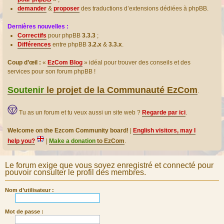
demander
&
proposer
des traductions d’extensions dédiées à phpBB.
Dernières nouvelles :
Correctifs
pour phpBB
3.3.3
;
Différences
entre phpBB
3.2.x
&
3.3.x
.
Coup d’œil :
«
EzCom Blog
» idéal pour trouver des conseils et des
services pour son forum phpBB !
Soutenir
le projet de la Communauté EzCom
.
Tu as un forum et tu veux aussi un site web ?
Regarde par ici
.
Welcome on the Ezcom Community board!
|
English visitors, may I
help you?
|
Make a donation
to EzCom
.
Le forum exige que vous soyez enregistré et connecté pour
pouvoir consulter le profil des membres.
Nom d’utilisateur :
Mot de passe :