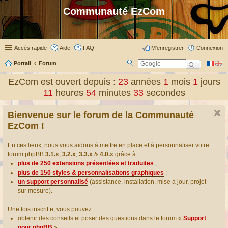
Communauté EzCom
Accès rapide
Aide
FAQ
M’enregistrer
Connexion
Portail
Forum
R
ec
EzCom est ouvert depuis :
23
années
1
mois
1
jours
her
11
heures
54
minutes
33
secondes
ch
er
Bienvenue sur le forum de la Communauté
EzCom !
En ces lieux, nous vous aidons à mettre en place et à personnaliser votre
forum phpBB
3.1.x
,
3.2.x
,
3.3.x
&
4.0.x
grâce à :
plus de 250 extensions présentées et traduites
;
plus de 150 styles & personnalisations graphiques
;
un support personnalisé
(assistance, installation, mise à jour, projet
sur mesure).
Une fois inscrit.e, vous pouvez :
obtenir des conseils et poser des questions dans le forum «
Support
pour phpBB
» ;