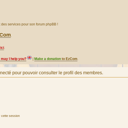
et des services pour son forum phpBB !
EzCom
.
ici
.
, may I help you?
|
Make a donation
to EzCom
.
necté pour pouvoir consulter le profil des membres.
 cette session