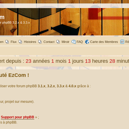
om
r phpBB 3.2.x & 3.3.x
ien
Flux
Histoires
Contact
Miroir
FAQ
Carte des Membres
Rè
t depuis :
23
années
1
mois
1
jours
13
heures
28
minu
uté EzCom !
aliser votre forum phpBB
3.1.x
,
3.2.x
,
3.3.x
&
4.0.x
grâce à :
our, projet sur mesure).
Support pour phpBB
» ;
es à phpBB.