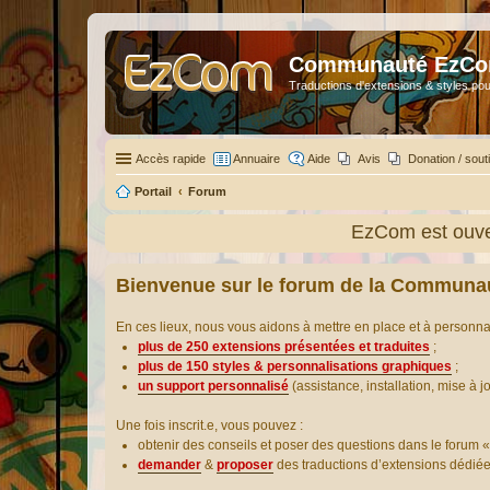
Communauté EzC
Traductions d'extensions & styles pou
Accès rapide
Annuaire
Aide
Avis
Donation / sout
Portail
Forum
EzCom est ouver
Bienvenue sur le forum de la Communa
En ces lieux, nous vous aidons à mettre en place et à personn
plus de 250 extensions présentées et traduites
;
plus de 150 styles & personnalisations graphiques
;
un support personnalisé
(assistance, installation, mise à j
Une fois inscrit.e, vous pouvez :
obtenir des conseils et poser des questions dans le forum «
demander
&
proposer
des traductions d’extensions dédié