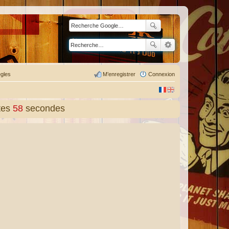
gles
M’enregistrer
Connexion
tes
59
secondes