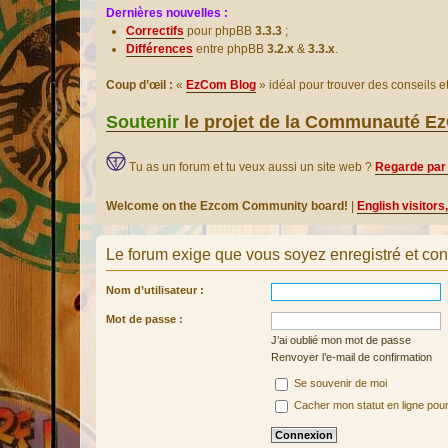
Dernières nouvelles :
Correctifs
pour phpBB
3.3.3
;
Différences
entre phpBB
3.2.x
&
3.3.x
.
Coup d’œil :
«
EzCom Blog
» idéal pour trouver des conseils 
Soutenir
le projet de la Communauté 
Tu as un forum et tu veux aussi un site web ?
Regarde par 
Welcome on the Ezcom Community board!
|
English visitors
Le forum exige que vous soyez enregistré et con
Nom d’utilisateur :
Mot de passe :
J’ai oublié mon mot de passe
Renvoyer l’e-mail de confirmation
Se souvenir de moi
Cacher mon statut en ligne pour