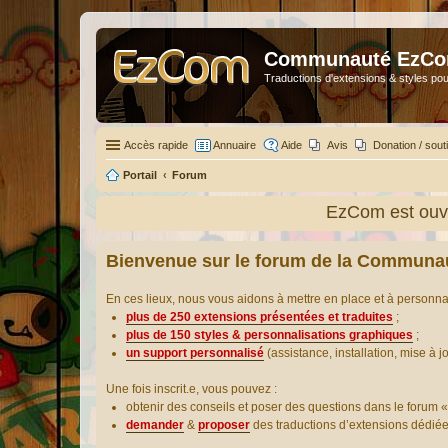
Communauté EzC
Traductions d'extensions & styles pou
Accès rapide
Annuaire
Aide
Avis
Donation / sout
Portail
Forum
EzCom est ouve
Bienvenue sur le forum de la Communa
En ces lieux, nous vous aidons à mettre en place et à personn
plus de 250 extensions présentées et traduites
;
plus de 150 styles & personnalisations graphiques
;
un support personnalisé
(assistance, installation, mise à j
Une fois inscrit.e, vous pouvez :
obtenir des conseils et poser des questions dans le forum «
demander
&
proposer
des traductions d’extensions dédié