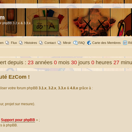
om
r phpBB 3.2.x & 3.3.x
ien
Flux
Histoires
Contact
Miroir
FAQ
Carte des Membres
Rè
rt depuis :
23
années
0
mois
30
jours
0
heures
27
minu
uté EzCom !
aliser votre forum phpBB
3.1.x
,
3.2.x
,
3.3.x
&
4.0.x
grâce à :
our, projet sur mesure).
Support pour phpBB
» ;
es à phpBB.