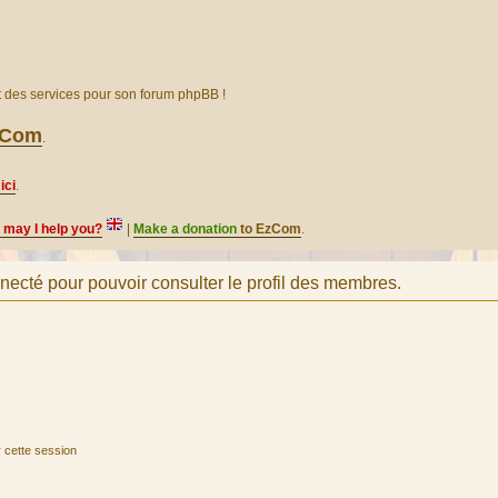
et des services pour son forum phpBB !
EzCom
.
ici
.
, may I help you?
|
Make a donation
to EzCom
.
necté pour pouvoir consulter le profil des membres.
 cette session