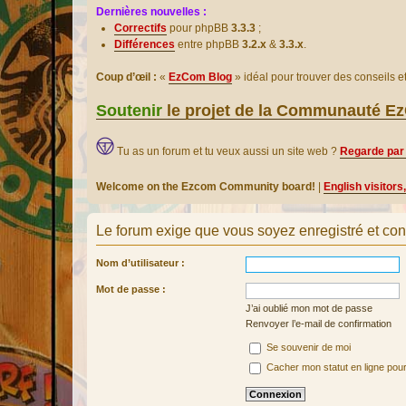
Dernières nouvelles :
Correctifs
pour phpBB
3.3.3
;
Différences
entre phpBB
3.2.x
&
3.3.x
.
Coup d’œil :
«
EzCom Blog
» idéal pour trouver des conseils 
Soutenir
le projet de la Communauté 
Tu as un forum et tu veux aussi un site web ?
Regarde par 
Welcome on the Ezcom Community board!
|
English visitors
Le forum exige que vous soyez enregistré et con
Nom d’utilisateur :
Mot de passe :
J’ai oublié mon mot de passe
Renvoyer l’e-mail de confirmation
Se souvenir de moi
Cacher mon statut en ligne pour