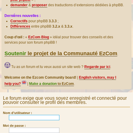
demander
&
proposer
des traductions d’extensions dédiées à phpBB.
Dernières nouvelles :
Correctifs
pour phpBB
3.3.3
;
Différences
entre phpBB
3.2.x
&
3.3.x
.
Coup d’œil :
«
EzCom Blog
» idéal pour trouver des conseils et des
services pour son forum phpBB !
Soutenir
le projet de la Communauté EzCom
.
Tu as un forum et tu veux aussi un site web ?
Regarde par ici
.
Welcome on the Ezcom Community board!
|
English visitors, may I
help you?
|
Make a donation
to EzCom
.
Le forum exige que vous soyez enregistré et connecté pour
pouvoir consulter le profil des membres.
Nom d’utilisateur :
Mot de passe :