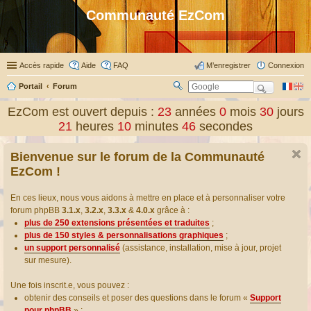
Communauté EzCom
Accès rapide
Aide
FAQ
M’enregistrer
Connexion
Portail
Forum
R
ec
EzCom est ouvert depuis :
23
années
0
mois
30
jours
her
21
heures
10
minutes
47
secondes
ch
er
Bienvenue sur le forum de la Communauté
EzCom !
En ces lieux, nous vous aidons à mettre en place et à personnaliser votre
forum phpBB
3.1.x
,
3.2.x
,
3.3.x
&
4.0.x
grâce à :
plus de 250 extensions présentées et traduites
;
plus de 150 styles & personnalisations graphiques
;
un support personnalisé
(assistance, installation, mise à jour, projet
sur mesure).
Une fois inscrit.e, vous pouvez :
obtenir des conseils et poser des questions dans le forum «
Support
pour phpBB
» ;