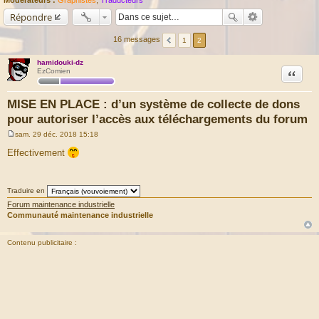
Répondre
16 messages
1
2
hamidouki-dz
Citation
EzComien
MISE EN PLACE : d’un système de collecte de dons
pour autoriser l’accès aux téléchargements du forum
sam. 29 déc. 2018 15:18
M
e
Effectivement
s
s
a
g
Traduire en
e
Forum maintenance industrielle
Communauté maintenance industrielle
Contenu publicitaire :