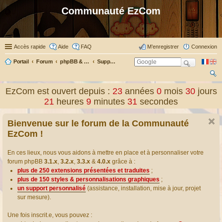
Communauté EzCom
Accès rapide
Aide
FAQ
M’enregistrer
Connexion
Portail
Forum
phpBB & Co
Support pour phpBB
ec
EzCom est ouvert depuis :
23
années
0
mois
30
jours
her
21
heures
9
minutes
32
secondes
ch
Bienvenue sur le forum de la Communauté
er
EzCom !
En ces lieux, nous vous aidons à mettre en place et à personnaliser votre
forum phpBB
3.1.x
,
3.2.x
,
3.3.x
&
4.0.x
grâce à :
plus de 250 extensions présentées et traduites
;
plus de 150 styles & personnalisations graphiques
;
un support personnalisé
(assistance, installation, mise à jour, projet
sur mesure).
Une fois inscrit.e, vous pouvez :