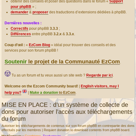
obtenir des conseils et poser des questions dans le forum «
Support
pour phpBB
» ;
demander
&
proposer
des traductions d’extensions dédiées à phpBB.
Dernières nouvelles :
Correctifs
pour phpBB
3.3.3
;
Différences
entre phpBB
3.2.x
&
3.3.x
.
Coup d’œil :
«
EzCom Blog
» idéal pour trouver des conseils et des
services pour son forum phpBB !
Soutenir
le projet de la Communauté EzCom
.
Tu as un forum et tu veux aussi un site web ?
Regarde par ici
.
Welcome on the Ezcom Community board!
|
English visitors, may I
help you?
|
Make a donation
to EzCom
.
MISE EN PLACE : d’un système de collecte de
dons pour autoriser l’accès aux téléchargements
du forum
Autoriser les téléchargements de contenus sur son forum phpBB en contrepartie des dons
effectués par les membres | Requiert donation to download contents from phpBB board.
Modérateurs :
Graphistes
,
Traducteurs