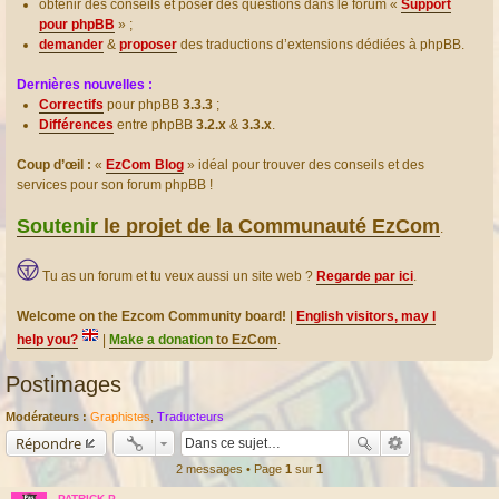
obtenir des conseils et poser des questions dans le forum «
Support
pour phpBB
» ;
demander
&
proposer
des traductions d’extensions dédiées à phpBB.
Dernières nouvelles :
Correctifs
pour phpBB
3.3.3
;
Différences
entre phpBB
3.2.x
&
3.3.x
.
Coup d’œil :
«
EzCom Blog
» idéal pour trouver des conseils et des
services pour son forum phpBB !
Soutenir
le projet de la Communauté EzCom
.
Tu as un forum et tu veux aussi un site web ?
Regarde par ici
.
Welcome on the Ezcom Community board!
|
English visitors, may I
help you?
|
Make a donation
to EzCom
.
Postimages
Modérateurs :
Graphistes
,
Traducteurs
Répondre
2 messages • Page
1
sur
1
PATRICK-P