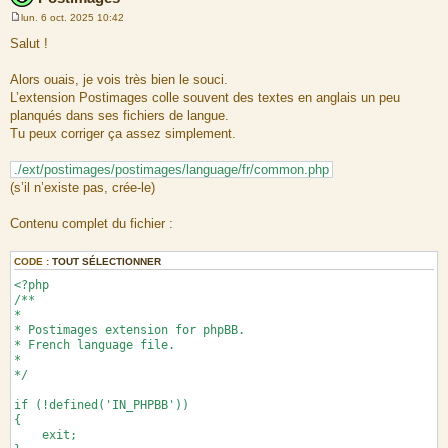
lun. 6 oct. 2025 10:42
M
e
Salut !
s
s
a
Alors ouais, je vois très bien le souci.
g
L’extension Postimages colle souvent des textes en anglais un peu
e
planqués dans ses fichiers de langue.
Tu peux corriger ça assez simplement.
./ext/postimages/postimages/language/fr/common.php
(s’il n’existe pas, crée-le)
Contenu complet du fichier :
CODE :
TOUT SÉLECTIONNER
<?php
/**
*
* Postimages extension for phpBB.
* French language file.
*
*/
if (!defined('IN_PHPBB'))
{
exit;