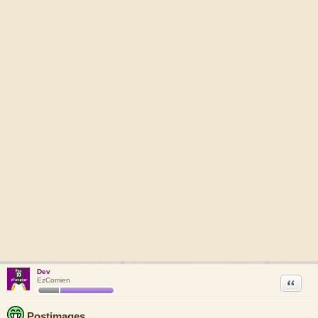
Dev
Citation
EzComien
Postimages