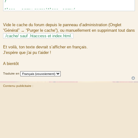
}
$lang = array_merge($lang, array(
'POSTIMAGES_UPLOAD_IMAGE' => 'Téléverser une image',
'POSTIMAGES_INSERT_IMAGE' => 'Insérer une image',
'POSTIMAGES_ADD_IMAGE' => 'Insérer une image',
Vide le cache du forum depuis le panneau d’administration (Onglet
'POSTIMAGES_UPLOAD_URL' => 'URL de l’image',
“Général” → “Purger le cache”), ou manuellement en supprimant tout dans
'POSTIMAGES_SELECT_IMAGE' => 'Choisir une image',
./cache/ sauf .htaccess et index.html.
));
Et voilà, ton texte devrait s’afficher en français.
J'espère que j'ai pu t'aider !
A bientôt
Traduire en
Contenu publicitaire :