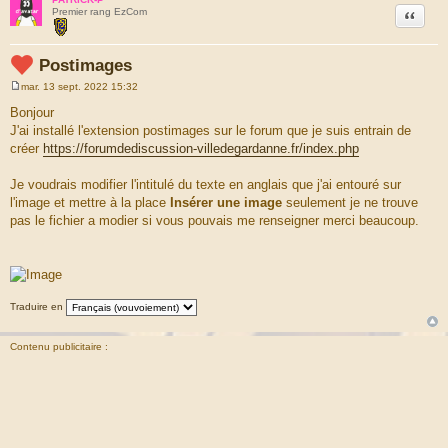
Citation
Premier rang EzCom
Postimages
mar. 13 sept. 2022 15:32
M
e
Bonjour
s
J'ai installé l'extension postimages sur le forum que je suis entrain de
s
a
créer
https://forumdediscussion-villedegardanne.fr/index.php
g
e
Je voudrais modifier l'intitulé du texte en anglais que j'ai entouré sur
l'image et mettre à la place
Insérer une image
seulement je ne trouve
pas le fichier a modier si vous pouvais me renseigner merci beaucoup.
Traduire en
Contenu publicitaire :