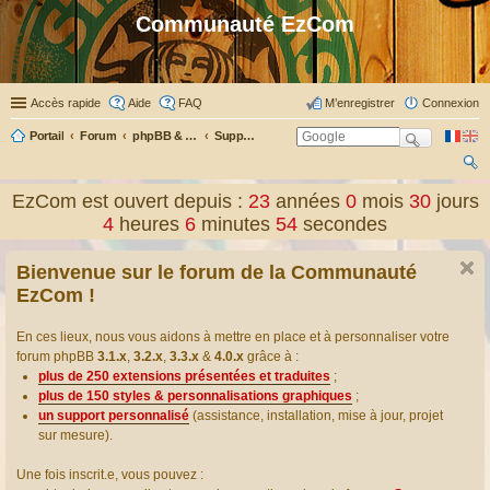
Communauté EzCom
Accès rapide
Aide
FAQ
M’enregistrer
Connexion
Portail
Forum
phpBB & Co
Support pour phpBB
ec
EzCom est ouvert depuis :
23
années
0
mois
30
jours
her
4
heures
6
minutes
54
secondes
ch
Bienvenue sur le forum de la Communauté
er
EzCom !
En ces lieux, nous vous aidons à mettre en place et à personnaliser votre
forum phpBB
3.1.x
,
3.2.x
,
3.3.x
&
4.0.x
grâce à :
plus de 250 extensions présentées et traduites
;
plus de 150 styles & personnalisations graphiques
;
un support personnalisé
(assistance, installation, mise à jour, projet
sur mesure).
Une fois inscrit.e, vous pouvez :