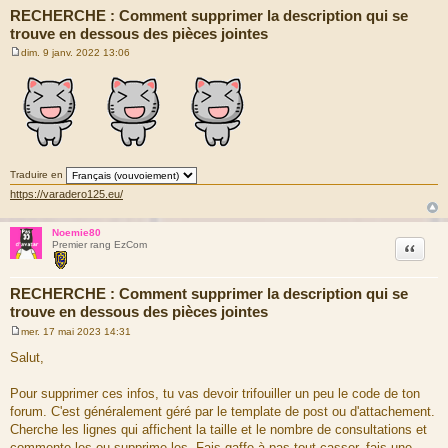
RECHERCHE : Comment supprimer la description qui se
trouve en dessous des pièces jointes
dim. 9 janv. 2022 13:06
M
e
s
s
a
g
e
Traduire en
https://varadero125.eu/
Noemie80
Citation
Premier rang EzCom
RECHERCHE : Comment supprimer la description qui se
trouve en dessous des pièces jointes
mer. 17 mai 2023 14:31
M
e
Salut,
s
s
a
Pour supprimer ces infos, tu vas devoir trifouiller un peu le code de ton
g
forum. C'est généralement géré par le template de post ou d'attachement.
e
Cherche les lignes qui affichent la taille et le nombre de consultations et
commente-les ou supprime-les. Fais gaffe à pas tout casser, fais une