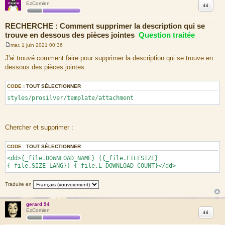
Citation
EzComien
RECHERCHE : Comment supprimer la description qui se
trouve en dessous des pièces jointes
Question traitée
mar. 1 juin 2021 00:36
M
e
J'ai trouvé comment faire pour supprimer la description qui se trouve en
s
dessous des pièces jointes.
s
a
g
e
CODE :
TOUT SÉLECTIONNER
styles/prosilver/template/attachment
Chercher et supprimer :
CODE :
TOUT SÉLECTIONNER
<dd>{_file.DOWNLOAD_NAME} ({_file.FILESIZE}
{_file.SIZE_LANG}) {_file.L_DOWNLOAD_COUNT}</dd>
Traduire en
gerard 94
Citation
EzComien