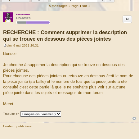
5 messages • Page
1
sur
1
couzman
Citation
EzComien
RECHERCHE : Comment supprimer la description
qui se trouve en dessous des pièces jointes
dim. 9 mai 2021 20:31
M
e
Bonsoir
s
s
a
Je cherche à supprimer la description qui se trouve en dessous des
g
pièces jointes.
e
Pour chacune des pièces jointes ou retrouve en dessous écrit le nom de
la pièce jointe (sa taille) et le nombre de fois que la pièce jointe à été
consulté c'est cette partie là que je ne souhaite plus voir sur aucune
pièce jointe dans les sujets et messages de mon forum.
Merci
Traduire en
Contenu publicitaire :