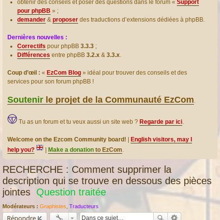
obtenir des conseils et poser des questions dans le forum «
Support
pour phpBB
» ;
demander
&
proposer
des traductions d’extensions dédiées à phpBB.
Dernières nouvelles :
Correctifs
pour phpBB
3.3.3
;
Différences
entre phpBB
3.2.x
&
3.3.x
.
Coup d’œil :
«
EzCom Blog
» idéal pour trouver des conseils et des
services pour son forum phpBB !
Soutenir
le projet de la Communauté EzCom
.
Tu as un forum et tu veux aussi un site web ?
Regarde par ici
.
Welcome on the Ezcom Community board!
|
English visitors, may I
help you?
|
Make a donation
to EzCom
.
RECHERCHE : Comment supprimer la
description qui se trouve en dessous des pièces
jointes
Question traitée
Modérateurs :
Graphistes
,
Traducteurs
Répondre