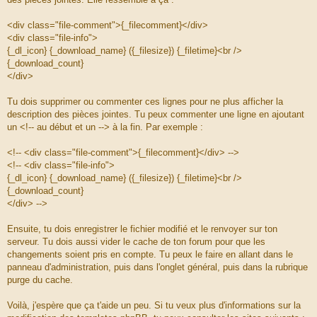
<div class="file-comment">{_filecomment}</div>
<div class="file-info">
{_dl_icon} {_download_name} ({_filesize}) {_filetime}<br />
{_download_count}
</div>
Tu dois supprimer ou commenter ces lignes pour ne plus afficher la
description des pièces jointes. Tu peux commenter une ligne en ajoutant
un <!-- au début et un --> à la fin. Par exemple :
<!-- <div class="file-comment">{_filecomment}</div> -->
<!-- <div class="file-info">
{_dl_icon} {_download_name} ({_filesize}) {_filetime}<br />
{_download_count}
</div> -->
Ensuite, tu dois enregistrer le fichier modifié et le renvoyer sur ton
serveur. Tu dois aussi vider le cache de ton forum pour que les
changements soient pris en compte. Tu peux le faire en allant dans le
panneau d'administration, puis dans l'onglet général, puis dans la rubrique
purge du cache.
Voilà, j'espère que ça t'aide un peu. Si tu veux plus d'informations sur la