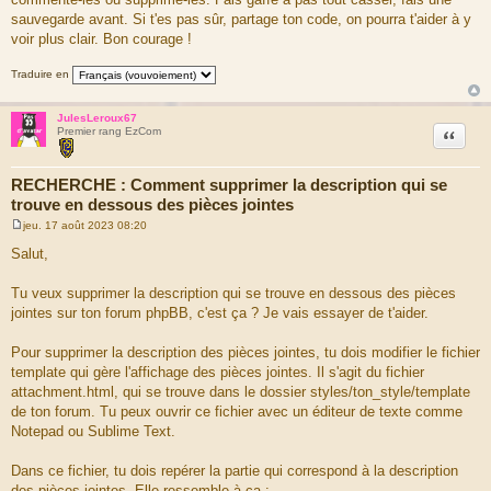
sauvegarde avant. Si t'es pas sûr, partage ton code, on pourra t'aider à y
voir plus clair. Bon courage !
Traduire en
JulesLeroux67
Citation
Premier rang EzCom
RECHERCHE : Comment supprimer la description qui se
trouve en dessous des pièces jointes
jeu. 17 août 2023 08:20
M
e
Salut,
s
s
a
Tu veux supprimer la description qui se trouve en dessous des pièces
g
jointes sur ton forum phpBB, c'est ça ? Je vais essayer de t'aider.
e
Pour supprimer la description des pièces jointes, tu dois modifier le fichier
template qui gère l'affichage des pièces jointes. Il s'agit du fichier
attachment.html, qui se trouve dans le dossier styles/ton_style/template
de ton forum. Tu peux ouvrir ce fichier avec un éditeur de texte comme
Notepad ou Sublime Text.
Dans ce fichier, tu dois repérer la partie qui correspond à la description
des pièces jointes. Elle ressemble à ça :