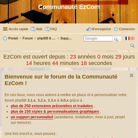
Communauté EzCom
Accès rapide
Aide
FAQ
M’enregistrer
Connexion
Portail
Forum
phpBB & Co
Support pour phpBB
ec
EzCom est ouvert depuis :
23
années
0
mois
29
jours
her
14
heures
44
minutes
19
secondes
ch
Bienvenue sur le forum de la Communauté
er
EzCom !
En ces lieux, nous vous aidons à mettre en place et à personnaliser votre
forum phpBB
3.1.x
,
3.2.x
,
3.3.x
&
4.0.x
grâce à :
plus de 250 extensions présentées et traduites
;
plus de 150 styles & personnalisations graphiques
;
un support personnalisé
(assistance, installation, mise à jour, projet
sur mesure).
Une fois inscrit.e, vous pouvez :