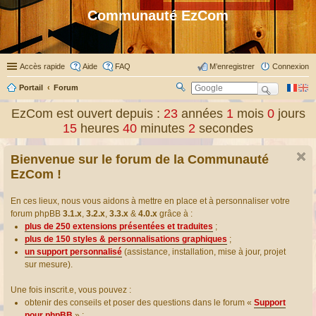
Communauté EzCom
Accès rapide
Aide
FAQ
M’enregistrer
Connexion
Portail
Forum
R
ec
EzCom est ouvert depuis :
23
années
1
mois
0
jours
her
15
heures
40
minutes
2
secondes
ch
er
Bienvenue sur le forum de la Communauté
EzCom !
En ces lieux, nous vous aidons à mettre en place et à personnaliser votre
forum phpBB
3.1.x
,
3.2.x
,
3.3.x
&
4.0.x
grâce à :
plus de 250 extensions présentées et traduites
;
plus de 150 styles & personnalisations graphiques
;
un support personnalisé
(assistance, installation, mise à jour, projet
sur mesure).
Une fois inscrit.e, vous pouvez :
obtenir des conseils et poser des questions dans le forum «
Support
pour phpBB
» ;