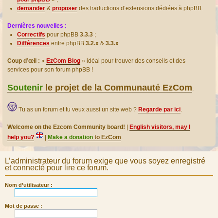
demander
&
proposer
des traductions d’extensions dédiées à phpBB.
Dernières nouvelles :
Correctifs
pour phpBB
3.3.3
;
Différences
entre phpBB
3.2.x
&
3.3.x
.
Coup d’œil :
«
EzCom Blog
» idéal pour trouver des conseils et des
services pour son forum phpBB !
Soutenir
le projet de la Communauté EzCom
.
Tu as un forum et tu veux aussi un site web ?
Regarde par ici
.
Welcome on the Ezcom Community board!
|
English visitors, may I
help you?
|
Make a donation
to EzCom
.
L’administrateur du forum exige que vous soyez enregistré
et connecté pour lire ce forum.
Nom d’utilisateur :
Mot de passe :