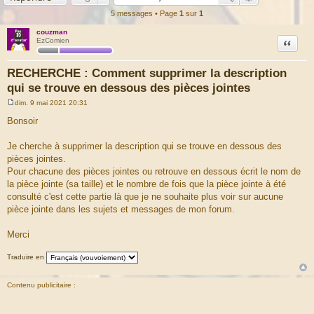
5 messages • Page
1
sur
1
couzman
Citation
EzComien
RECHERCHE : Comment supprimer la description
qui se trouve en dessous des pièces jointes
dim. 9 mai 2021 20:31
M
e
Bonsoir
s
s
a
Je cherche à supprimer la description qui se trouve en dessous des
g
pièces jointes.
e
Pour chacune des pièces jointes ou retrouve en dessous écrit le nom de
la pièce jointe (sa taille) et le nombre de fois que la pièce jointe à été
consulté c'est cette partie là que je ne souhaite plus voir sur aucune
pièce jointe dans les sujets et messages de mon forum.
Merci
Traduire en
Contenu publicitaire :