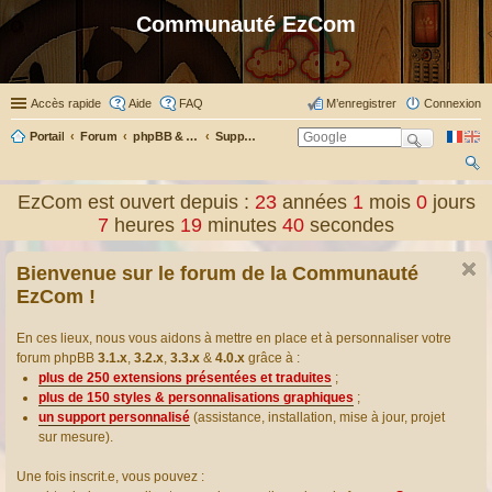
Communauté EzCom
Accès rapide
Aide
FAQ
M’enregistrer
Connexion
Portail
Forum
phpBB & Co
Support pour phpBB
ec
EzCom est ouvert depuis :
23
années
1
mois
0
jours
her
7
heures
19
minutes
40
secondes
ch
Bienvenue sur le forum de la Communauté
er
EzCom !
En ces lieux, nous vous aidons à mettre en place et à personnaliser votre
forum phpBB
3.1.x
,
3.2.x
,
3.3.x
&
4.0.x
grâce à :
plus de 250 extensions présentées et traduites
;
plus de 150 styles & personnalisations graphiques
;
un support personnalisé
(assistance, installation, mise à jour, projet
sur mesure).
Une fois inscrit.e, vous pouvez :