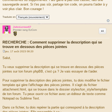
sauvegarde avant. Si t'es pas sûr, partage ton code, on pourra t'aider à y
voir plus clair. Bon courage !
Traduire en
JulesLeroux67
Citation
Premier rang EzCom
RECHERCHE : Comment supprimer la description qui se
trouve en dessous des pièces jointes
jeu. 17 août 2023 08:20
M
e
Salut,
s
s
a
Tu veux supprimer la description qui se trouve en dessous des pièces
g
jointes sur ton forum phpBB, c'est ça ? Je vais essayer de t'aider.
e
Pour supprimer la description des pièces jointes, tu dois modifier le fichier
template qui gère l'affichage des pièces jointes. Il s'agit du fichier
attachment.html, qui se trouve dans le dossier styles/ton_style/template
de ton forum. Tu peux ouvrir ce fichier avec un éditeur de texte comme
Notepad ou Sublime Text.
Dans ce fichier, tu dois repérer la partie qui correspond à la description
des pièces jointes. Elle ressemble à ça :