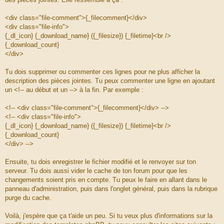
<div class="file-comment">{_filecomment}</div>
<div class="file-info">
{_dl_icon} {_download_name} ({_filesize}) {_filetime}<br />
{_download_count}
</div>
Tu dois supprimer ou commenter ces lignes pour ne plus afficher la
description des pièces jointes. Tu peux commenter une ligne en ajoutant
un <!-- au début et un --> à la fin. Par exemple :
<!-- <div class="file-comment">{_filecomment}</div> -->
<!-- <div class="file-info">
{_dl_icon} {_download_name} ({_filesize}) {_filetime}<br />
{_download_count}
</div> -->
Ensuite, tu dois enregistrer le fichier modifié et le renvoyer sur ton
serveur. Tu dois aussi vider le cache de ton forum pour que les
changements soient pris en compte. Tu peux le faire en allant dans le
panneau d'administration, puis dans l'onglet général, puis dans la rubrique
purge du cache.
Voilà, j'espère que ça t'aide un peu. Si tu veux plus d'informations sur la