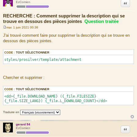
Citation
EzComien
RECHERCHE : Comment supprimer la description qui se
trouve en dessous des pièces jointes
Question traitée
mar. 1 juin 2021 00:36
M
e
J'ai trouvé comment faire pour supprimer la description qui se trouve en
s
dessous des pièces jointes.
s
a
g
e
CODE :
TOUT SÉLECTIONNER
styles/prosilver/template/attachment
Chercher et supprimer :
CODE :
TOUT SÉLECTIONNER
<dd>{_file.DOWNLOAD_NAME} ({_file.FILESIZE}
{_file.SIZE_LANG}) {_file.L_DOWNLOAD_COUNT}</dd>
Traduire en
gerard 94
Citation
EzComien