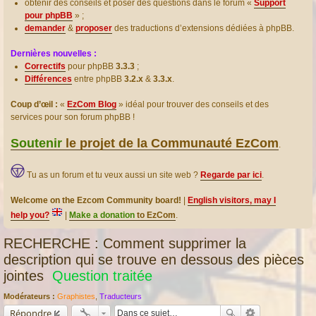
obtenir des conseils et poser des questions dans le forum «
Support
pour phpBB
» ;
demander
&
proposer
des traductions d’extensions dédiées à phpBB.
Dernières nouvelles :
Correctifs
pour phpBB
3.3.3
;
Différences
entre phpBB
3.2.x
&
3.3.x
.
Coup d’œil :
«
EzCom Blog
» idéal pour trouver des conseils et des
services pour son forum phpBB !
Soutenir
le projet de la Communauté EzCom
.
Tu as un forum et tu veux aussi un site web ?
Regarde par ici
.
Welcome on the Ezcom Community board!
|
English visitors, may I
help you?
|
Make a donation
to EzCom
.
RECHERCHE : Comment supprimer la
description qui se trouve en dessous des pièces
jointes
Question traitée
Modérateurs :
Graphistes
,
Traducteurs
Répondre