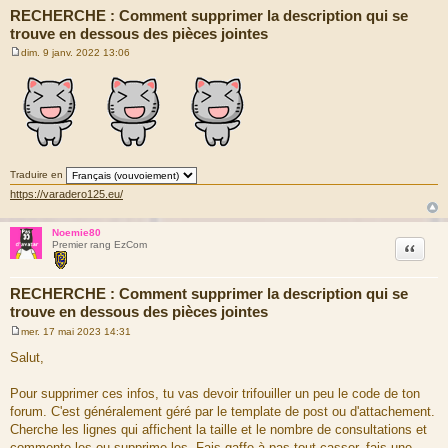
RECHERCHE : Comment supprimer la description qui se
trouve en dessous des pièces jointes
dim. 9 janv. 2022 13:06
M
e
s
s
a
g
e
Traduire en
https://varadero125.eu/
Noemie80
Citation
Premier rang EzCom
RECHERCHE : Comment supprimer la description qui se
trouve en dessous des pièces jointes
mer. 17 mai 2023 14:31
M
e
Salut,
s
s
a
Pour supprimer ces infos, tu vas devoir trifouiller un peu le code de ton
g
forum. C'est généralement géré par le template de post ou d'attachement.
e
Cherche les lignes qui affichent la taille et le nombre de consultations et
commente-les ou supprime-les. Fais gaffe à pas tout casser, fais une