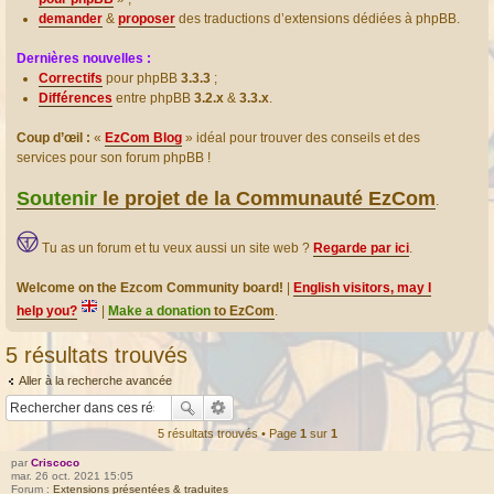
demander
&
proposer
des traductions d’extensions dédiées à phpBB.
Dernières nouvelles :
Correctifs
pour phpBB
3.3.3
;
Différences
entre phpBB
3.2.x
&
3.3.x
.
Coup d’œil :
«
EzCom Blog
» idéal pour trouver des conseils et des
services pour son forum phpBB !
Soutenir
le projet de la Communauté EzCom
.
Tu as un forum et tu veux aussi un site web ?
Regarde par ici
.
Welcome on the Ezcom Community board!
|
English visitors, may I
help you?
|
Make a donation
to EzCom
.
5 résultats trouvés
Aller à la recherche avancée
5 résultats trouvés • Page
1
sur
1
par
Criscoco
mar. 26 oct. 2021 15:05
Forum :
Extensions présentées & traduites