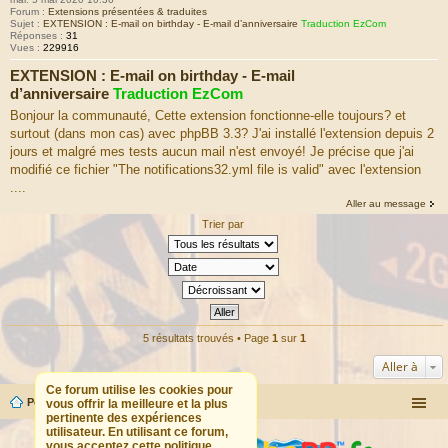
Forum :
Extensions présentées & traduites
Sujet :
EXTENSION : E-mail on birthday - E-mail d’anniversaire
Traduction EzCom
Réponses :
31
Vues :
229916
EXTENSION : E-mail on birthday - E-mail
d’anniversaire
Traduction EzCom
Bonjour la communauté, Cette extension fonctionne-elle toujours? et
surtout (dans mon cas) avec phpBB 3.3? J'ai installé l'extension depuis 2
jours et malgré mes tests aucun mail n'est envoyé! Je précise que j'ai
modifié ce fichier "The notifications32.yml file is valid" avec l'extension
....
Aller au message
Trier par
5 résultats trouvés • Page
1
sur
1
Aller à
Ce forum utilise les cookies pour
Portail
Forum
vous offrir la meilleure et la plus
pertinente des expériences
utilisateur. En utilisant ce forum,
vous acceptez cette politique.