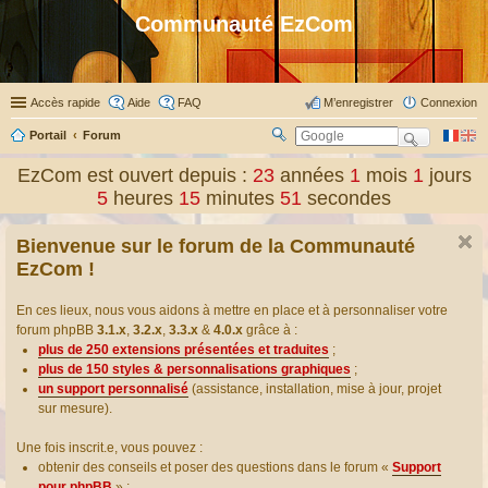
Communauté EzCom
Accès rapide
Aide
FAQ
M’enregistrer
Connexion
Portail
Forum
R
ec
EzCom est ouvert depuis :
23
années
1
mois
1
jours
her
5
heures
15
minutes
51
secondes
ch
er
Bienvenue sur le forum de la Communauté
EzCom !
En ces lieux, nous vous aidons à mettre en place et à personnaliser votre
forum phpBB
3.1.x
,
3.2.x
,
3.3.x
&
4.0.x
grâce à :
plus de 250 extensions présentées et traduites
;
plus de 150 styles & personnalisations graphiques
;
un support personnalisé
(assistance, installation, mise à jour, projet
sur mesure).
Une fois inscrit.e, vous pouvez :
obtenir des conseils et poser des questions dans le forum «
Support
pour phpBB
» ;