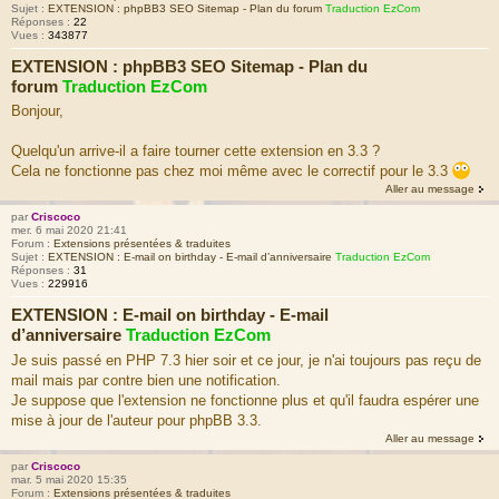
Sujet :
EXTENSION : phpBB3 SEO Sitemap - Plan du forum
Traduction EzCom
Réponses :
22
Vues :
343877
EXTENSION : phpBB3 SEO Sitemap - Plan du
forum
Traduction EzCom
Bonjour,
Quelqu'un arrive-il a faire tourner cette extension en 3.3 ?
Cela ne fonctionne pas chez moi même avec le correctif pour le 3.3
Aller au message
par
Criscoco
mer. 6 mai 2020 21:41
Forum :
Extensions présentées & traduites
Sujet :
EXTENSION : E-mail on birthday - E-mail d’anniversaire
Traduction EzCom
Réponses :
31
Vues :
229916
EXTENSION : E-mail on birthday - E-mail
d’anniversaire
Traduction EzCom
Je suis passé en PHP 7.3 hier soir et ce jour, je n'ai toujours pas reçu de
mail mais par contre bien une notification.
Je suppose que l'extension ne fonctionne plus et qu'il faudra espérer une
mise à jour de l'auteur pour phpBB 3.3.
Aller au message
par
Criscoco
mar. 5 mai 2020 15:35
Forum :
Extensions présentées & traduites