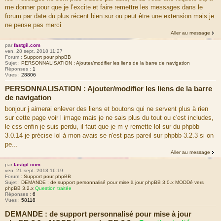
me donner pour que je l’excite et faire remettre les messages dans le
forum par date du plus récent bien sur ou peut être une extension mais je
ne pense pas merci
Aller au message
par
fastgil.com
ven. 28 sept. 2018 11:27
Forum :
Support pour phpBB
Sujet :
PERSONNALISATION : Ajouter/modifier les liens de la barre de navigation
Réponses :
1
Vues :
28806
PERSONNALISATION : Ajouter/modifier les liens de la barre
de navigation
bonjour j aimerai enlever des liens et boutons qui ne servent plus à rien
sur cette page voir l image mais je ne sais plus du tout ou c'est includes,
le css enfin je suis perdu, il faut que je m y remette lol sur du phpbb
3.0.14 je précise lol à mon avais se n'est pas pareil sur phpbb 3.2.3 si on
pe...
Aller au message
par
fastgil.com
ven. 21 sept. 2018 16:19
Forum :
Support pour phpBB
Sujet :
DEMANDE : de support personnalisé pour mise à jour phpBB 3.0.x MODDé vers
phpBB 3.2.x
Question traitée
Réponses :
6
Vues :
58118
DEMANDE : de support personnalisé pour mise à jour