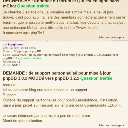
RECHERCHE : Annonce du forum et Qui est en ligne dans
mChat
Question traitée
Je cherche 2 extensions La première est simple mais je ne l'ai pas
trouvé, c'est pour avoir la liste des membres connecté actuellement sur le
forum et que je puisse le mettre sous le tchat, voir dedans le chat ci c'est
une extension Mchat. peut être celle ci http://www.ezcom-
fr.com/viewtopic.php?f=1...
Aller au message
par
fastgil.com
ven. 14 sept. 2018 15:50
Forum :
Support pour phpBB
Sujet :
DEMANDE : de support personnalisé pour mise à jour phpBB 3.0.x MODDé vers
phpBB 3.2.x
Question traitée
Réponses :
6
Vues :
58118
DEMANDE : de support personnalisé pour mise à jour
phpBB 3.0.x MODDé vers phpBB 3.2.x
Question traitée
bonjour
j'ai vu par votre blog que vous proposez
un support
Support
Obtiens du support personnalisé pour phpBB (assistance, installation,
mise à jour, projet sur mesure) sur le forum de la Communauté EzCom.
je serais intéressé par une mise à jour de mon forum
Merci de votre attention
Aller au message