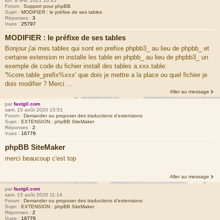
lun. 8 févr. 2021 10:45
Forum :
Support pour phpBB
Sujet :
MODIFIER : le préfixe de ses tables
Réponses :
3
Vues :
25797
MODIFIER : le préfixe de ses tables
Bonjour j'ai mes tables qui sont en prefixe phpbb3_ au lieu de phpbb_ et
certaine extension m installe les table en phpbb_ au lieu de phpbb3_ un
exemple de code du fichier install des tables a.xxx.table:
'%core.table_prefix%xxx' que dois je mettre a la place ou quel fichier je
dois modifier ? Merci ...
Aller au message
par
fastgil.com
sam. 15 août 2020 15:51
Forum :
Demander ou proposer des traductions d’extensions
Sujet :
EXTENSION : phpBB SiteMaker
Réponses :
2
Vues :
16776
phpBB SiteMaker
merci beaucoup c'est top
Aller au message
par
fastgil.com
sam. 15 août 2020 11:14
Forum :
Demander ou proposer des traductions d’extensions
Sujet :
EXTENSION : phpBB SiteMaker
Réponses :
2
Vues :
16776