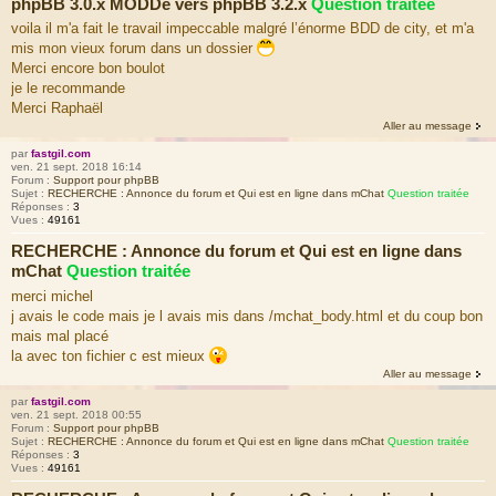
phpBB 3.0.x MODDé vers phpBB 3.2.x
Question traitée
voila il m'a fait le travail impeccable malgré l’énorme BDD de city, et m'a
mis mon vieux forum dans un dossier
Merci encore bon boulot
je le recommande
Merci Raphaël
Aller au message
par
fastgil.com
ven. 21 sept. 2018 16:14
Forum :
Support pour phpBB
Sujet :
RECHERCHE : Annonce du forum et Qui est en ligne dans mChat
Question traitée
Réponses :
3
Vues :
49161
RECHERCHE : Annonce du forum et Qui est en ligne dans
mChat
Question traitée
merci michel
j avais le code mais je l avais mis dans /mchat_body.html et du coup bon
mais mal placé
la avec ton fichier c est mieux
Aller au message
par
fastgil.com
ven. 21 sept. 2018 00:55
Forum :
Support pour phpBB
Sujet :
RECHERCHE : Annonce du forum et Qui est en ligne dans mChat
Question traitée
Réponses :
3
Vues :
49161