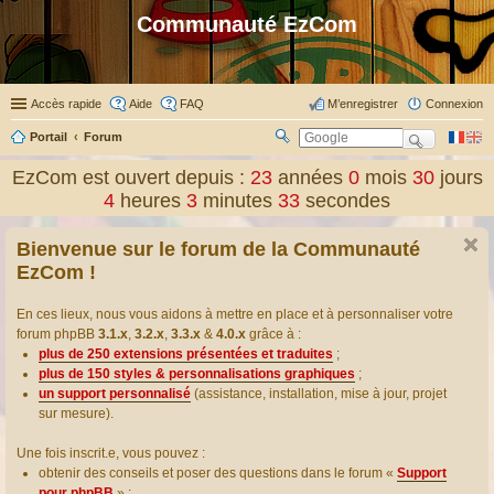
Communauté EzCom
Accès rapide
Aide
FAQ
M’enregistrer
Connexion
Portail
Forum
R
ec
EzCom est ouvert depuis :
23
années
0
mois
30
jours
her
4
heures
3
minutes
33
secondes
ch
er
Bienvenue sur le forum de la Communauté
EzCom !
En ces lieux, nous vous aidons à mettre en place et à personnaliser votre
forum phpBB
3.1.x
,
3.2.x
,
3.3.x
&
4.0.x
grâce à :
plus de 250 extensions présentées et traduites
;
plus de 150 styles & personnalisations graphiques
;
un support personnalisé
(assistance, installation, mise à jour, projet
sur mesure).
Une fois inscrit.e, vous pouvez :
obtenir des conseils et poser des questions dans le forum «
Support
pour phpBB
» ;