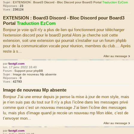
Sujet :
EXTENSION : Board3 Discord - Bloc Discord pour Board3 Portal
Traduction EzCom
Réponses :
23
Vues :
236124
EXTENSION : Board3 Discord - Bloc Discord pour Board3
Portal
Traduction EzCom
Bonjour je voie qu'il n'y a plus de lien qui fonctionnent pour télécharger
l'extension discord pour le board3 portal Alors je cherche soit cette
extension, soit une extension qui pourrait s'installer sur un forum phpbb
pour de la communication vocale pour réunion, membres du club.... Après
reste à s...
Aller au message
par
fastgil.com
lun. 17 janv. 2022 16:40
Forum :
Support pour phpBB
Sujet :
Image de nouveau Mp absente
Réponses :
0
Vues :
42793
Image de nouveau Mp absente
Bonjour J’ai une erreur depuis je pense la mise à jour de mon style, mais
je n’en suis pas du tout sur Il n’y a plus l’icône dans les messages privé
comme quoi c’est un nouveau message J’ai bien l’icône des messages
lu, mais plus d’image quand je recoie un nouveau mp Mon idée, c’est de
t’envoyer mon...
Aller au message
par
fastgil.com