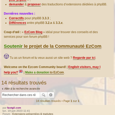
demander
&
proposer
des traductions d’extensions dédiées à phpBB.
Dernières nouvelles :
Correctifs
pour phpBB
3.3.3
;
Différences
entre phpBB
3.2.x
&
3.3.x
.
Coup d’œil :
«
EzCom Blog
» idéal pour trouver des conseils et des
services pour son forum phpBB !
Soutenir
le projet de la Communauté EzCom
.
Tu as un forum et tu veux aussi un site web ?
Regarde par ici
.
Welcome on the Ezcom Community board!
|
English visitors, may I
help you?
|
Make a donation
to EzCom
.
14 résultats trouvés
Aller à la recherche avancée
14 résultats trouvés • Page
1
sur
1
par
fastgil.com
lun. 19 juin 2023 11:41
Forum :
Extensions présentées & traduites