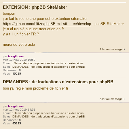
EXTENSION : phpBB SiteMaker
bonjour
j ai fait le recherche pour cette extention sitemaker
https://github.com/blitze/phpBB-ext-sit ... ee/develop
- phpBB SiteMaker
je n ai trouvé aucune traduction en fr
y a t il un fichier FR ?
merci de votre aide
Aller au message
par
fastgil.com
mer. 13 nov. 2019 10:50
Forum :
Demander ou proposer des traductions d’extensions
Sujet :
DEMANDES : de traductions d’extensions pour phpBB
Réponses :
8
Vues :
45225
DEMANDES : de traductions d’extensions pour phpBB
bon j'ai réglé mon problème de fichier fr
Aller au message
par
fastgil.com
mar. 12 nov. 2019 14:51
Forum :
Demander ou proposer des traductions d’extensions
Sujet :
DEMANDES : de traductions d’extensions pour phpBB
Réponses :
8
Vues :
45225