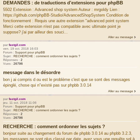
DEMANDES : de traductions d’extensions pour phpBB
5502 Extension : Advanced shop system Auteur : mrgoldy Lien :
https://github.com/phpBB-Studio/AdvancedShopSystem Condition de
fonctionnement : Requis une autre extension "advanced point system
Merci cette extension n'est pas compatible avec ultimate point je
suppose? j'ai par ailleur des souci...
Aller au message
par
fastgil.com
ven. 19 oct. 2018 16:03
Forum :
Support pour phpBB
Sujet :
RECHERCHE : comment ordonner les sujets ?
Réponses :
2
Vues :
26796
message dans le désordre
bon j ai compris d ou est le problème c'est que se sont des messages
épinglé, chose qui n"existé pas sur phpbb 3.0.14
Aller au message
par
fastgil.com
jeu. 11 oct. 2018 11:06
Forum :
Support pour phpBB
Sujet :
RECHERCHE : comment ordonner les sujets ?
Réponses :
2
Vues :
26796
RECHERCHE : comment ordonner les sujets ?
bonjour suite au changement du forum de phpbb 3.0.14 au phpbb 3.2.3,
les messages ne sont plus classé par date, avez vous une requête sql à