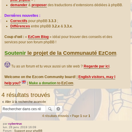
demander
&
proposer
des traductions d’extensions dédiées à phpBB.
Dernières nouvelles :
Correctifs
pour phpBB
3.3.3
;
Différences
entre phpBB
3.2.x
&
3.3.x
.
Coup d’œil :
«
EzCom Blog
» idéal pour trouver des conseils et des
services pour son forum phpBB !
Soutenir
le projet de la Communauté EzCom
.
Tu as un forum et tu veux aussi un site web ?
Regarde par ici
.
Welcome on the Ezcom Community board!
|
English visitors, may I
help you?
|
Make a donation
to EzCom
.
4 résultats trouvés
Aller à la recherche avancée
4 résultats trouvés • Page
1
sur
1
par
cybertruc
lun. 28 janv. 2019 16:09
Forum :
Support pour phpBB