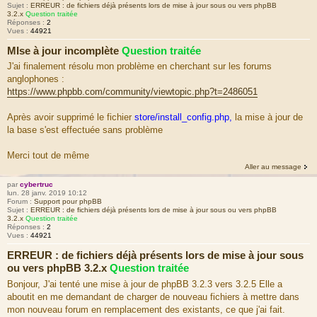
Sujet :
ERREUR : de fichiers déjà présents lors de mise à jour sous ou vers phpBB
3.2.x
Question traitée
Réponses :
2
Vues :
44921
MIse à jour incomplète
Question traitée
J'ai finalement résolu mon problème en cherchant sur les forums
anglophones :
https://www.phpbb.com/community/viewtopic.php?t=2486051
Après avoir supprimé le fichier
store/install_config.php,
la mise à jour de
la base s'est effectuée sans problème
Merci tout de même
Aller au message
par
cybertruc
lun. 28 janv. 2019 10:12
Forum :
Support pour phpBB
Sujet :
ERREUR : de fichiers déjà présents lors de mise à jour sous ou vers phpBB
3.2.x
Question traitée
Réponses :
2
Vues :
44921
ERREUR : de fichiers déjà présents lors de mise à jour sous
ou vers phpBB 3.2.x
Question traitée
Bonjour, J'ai tenté une mise à jour de phpBB 3.2.3 vers 3.2.5 Elle a
aboutit en me demandant de charger de nouveau fichiers à mettre dans
mon nouveau forum en remplacement des existants, ce que j'ai fait.