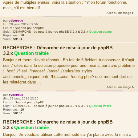
Après de multiples ennuis, voici la situation : * mon forum fonctionne,
mais, s'il est bien aff...
Aller au message
par
cybertruc
lun. 28 janv. 2019 09:56
Forum :
Support pour phpBB
Sujet :
DÉMARCHE : de mise à jour de phpBB 3.2.x & 3.3.x
Question traitée
Réponses :
10
Vues :
59184
RECHERCHE : Démarche de mise à jour de phpBB
3.2.x
Question traitée
Bonjour et merci d'avoir répondu. En fait de 5 fichiers à conserver, il s'agit
des 7 cités dans la solution proposée pour une mise à jour sans problème
: ./ext/ ./files/ ./images/ ./store/ ./styles/tes styles
additionnels_uniquement/ ./htaccess ./config.php A quel moment doit-on
les réintégrer dans ...
Aller au message
par
cybertruc
dim. 27 janv. 2019 23:25
Forum :
Support pour phpBB
Sujet :
DÉMARCHE : de mise à jour de phpBB 3.2.x & 3.3.x
Question traitée
Réponses :
10
Vues :
59184
RECHERCHE : Démarche de mise à jour de phpBB
3.2.x
Question traitée
Bonjour, Je voudrais utiliser cette méthode car j'ai planté avec la mise à