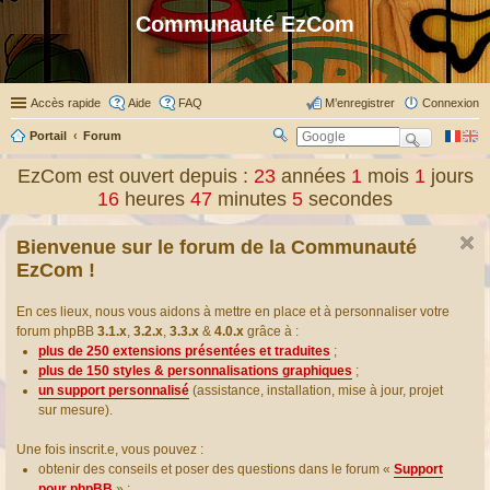
Communauté EzCom
Accès rapide
Aide
FAQ
M’enregistrer
Connexion
Portail
Forum
R
ec
EzCom est ouvert depuis :
23
années
1
mois
1
jours
her
16
heures
47
minutes
6
secondes
ch
er
Bienvenue sur le forum de la Communauté
EzCom !
En ces lieux, nous vous aidons à mettre en place et à personnaliser votre
forum phpBB
3.1.x
,
3.2.x
,
3.3.x
&
4.0.x
grâce à :
plus de 250 extensions présentées et traduites
;
plus de 150 styles & personnalisations graphiques
;
un support personnalisé
(assistance, installation, mise à jour, projet
sur mesure).
Une fois inscrit.e, vous pouvez :
obtenir des conseils et poser des questions dans le forum «
Support
pour phpBB
» ;