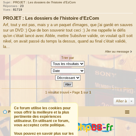
Sujet :
PROJET : Les dossiers de l'histoire d'EzCom
Réponses :
23
Vues :
81719
PROJET : Les dossiers de l'histoire d'EzCom
Arf, tout y est pas, mais y a un paquet d'images, que j'ai gardé en sauves
sur un DVD :) Que de bon souvenir tout ceci :) Je me rappelle le défis
qu'on c'était lancé avec Abble, mettre Subsilver valide, on voulait qu'il soit
nikel, on avait passé du temps la dessus, quand au final c'était validé,
la...
Aller au message
Trier par
1 résultat trouvé • Page
1
sur
1
Aller à
Ce forum utilise les cookies pour
Portail
Forum
vous offrir la meilleure et la plus
pertinente des expériences
utilisateur. En utilisant ce forum,
vous acceptez cette politique.
Vous pouvez en savoir plus sur les