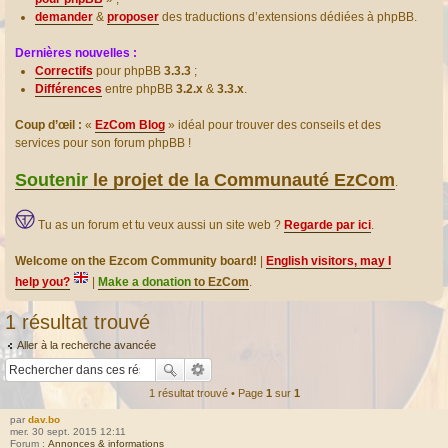
demander
&
proposer
des traductions d’extensions dédiées à phpBB.
Dernières nouvelles :
Correctifs
pour phpBB
3.3.3
;
Différences
entre phpBB
3.2.x
&
3.3.x
.
Coup d’œil :
«
EzCom Blog
» idéal pour trouver des conseils et des
services pour son forum phpBB !
Soutenir
le projet de la Communauté EzCom
.
Tu as un forum et tu veux aussi un site web ?
Regarde par ici
.
Welcome on the Ezcom Community board!
|
English visitors, may I
help you?
|
Make a donation
to EzCom
.
1 résultat trouvé
Aller à la recherche avancée
1 résultat trouvé • Page
1
sur
1
par
dav.bo
mer. 30 sept. 2015 12:11
Forum :
Annonces & informations