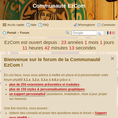
Communauté EzCom
Accès rapide
Aide
FAQ
M’enregistrer
Connexion
Portail
Forum
R
ec
EzCom est ouvert depuis :
23
années
1
mois
1
jours
her
11
heures
42
minutes
13
secondes
ch
er
Bienvenue sur le forum de la Communauté
EzCom !
En ces lieux, nous vous aidons à mettre en place et à personnaliser votre
forum phpBB
3.1.x
,
3.2.x
,
3.3.x
&
4.0.x
grâce à :
plus de 250 extensions présentées et traduites
;
plus de 150 styles & personnalisations graphiques
;
un support personnalisé
(assistance, installation, mise à jour, projet
sur mesure).
Une fois inscrit.e, vous pouvez :
obtenir des conseils et poser des questions dans le forum «
Support
pour phpBB
» ;