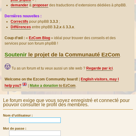
demander
&
proposer
des traductions d’extensions dédiées à phpBB.
Dernières nouvelles :
Correctifs
pour phpBB
3.3.3
;
Différences
entre phpBB
3.2.x
&
3.3.x
.
Coup d’œil :
«
EzCom Blog
» idéal pour trouver des conseils et des
services pour son forum phpBB !
Soutenir
le projet de la Communauté EzCom
.
Tu as un forum et tu veux aussi un site web ?
Regarde par ici
.
Welcome on the Ezcom Community board!
|
English visitors, may I
help you?
|
Make a donation
to EzCom
.
Le forum exige que vous soyez enregistré et connecté pour
pouvoir consulter le profil des membres.
Nom d’utilisateur :
Mot de passe :