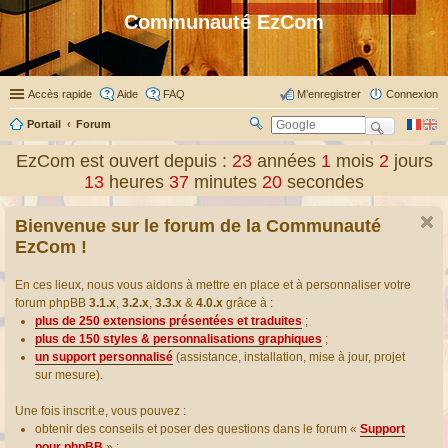
Communauté EzCom
Accès rapide
Aide
FAQ
M’enregistrer
Connexion
Portail
Forum
R
ec
EzCom est ouvert depuis :
23
années
1
mois
2
jours
her
13
heures
37
minutes
20
secondes
ch
er
Bienvenue sur le forum de la Communauté
EzCom !
En ces lieux, nous vous aidons à mettre en place et à personnaliser votre
forum phpBB
3.1.x
,
3.2.x
,
3.3.x
&
4.0.x
grâce à :
plus de 250 extensions présentées et traduites
;
plus de 150 styles & personnalisations graphiques
;
un support personnalisé
(assistance, installation, mise à jour, projet
sur mesure).
Une fois inscrit.e, vous pouvez :
obtenir des conseils et poser des questions dans le forum «
Support
pour phpBB
» ;