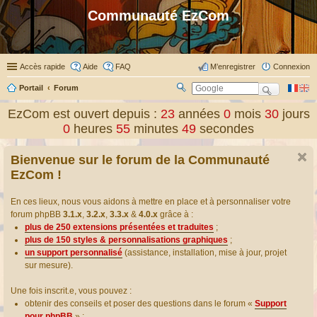
Communauté EzCom
Accès rapide
Aide
FAQ
M’enregistrer
Connexion
Portail
Forum
R
ec
EzCom est ouvert depuis :
23
années
0
mois
30
jours
her
0
heures
55
minutes
49
secondes
ch
er
Bienvenue sur le forum de la Communauté
EzCom !
En ces lieux, nous vous aidons à mettre en place et à personnaliser votre
forum phpBB
3.1.x
,
3.2.x
,
3.3.x
&
4.0.x
grâce à :
plus de 250 extensions présentées et traduites
;
plus de 150 styles & personnalisations graphiques
;
un support personnalisé
(assistance, installation, mise à jour, projet
sur mesure).
Une fois inscrit.e, vous pouvez :
obtenir des conseils et poser des questions dans le forum «
Support
pour phpBB
» ;