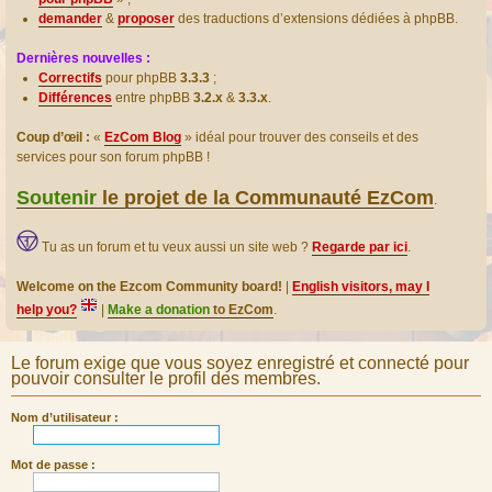
demander
&
proposer
des traductions d’extensions dédiées à phpBB.
Dernières nouvelles :
Correctifs
pour phpBB
3.3.3
;
Différences
entre phpBB
3.2.x
&
3.3.x
.
Coup d’œil :
«
EzCom Blog
» idéal pour trouver des conseils et des
services pour son forum phpBB !
Soutenir
le projet de la Communauté EzCom
.
Tu as un forum et tu veux aussi un site web ?
Regarde par ici
.
Welcome on the Ezcom Community board!
|
English visitors, may I
help you?
|
Make a donation
to EzCom
.
Le forum exige que vous soyez enregistré et connecté pour
pouvoir consulter le profil des membres.
Nom d’utilisateur :
Mot de passe :