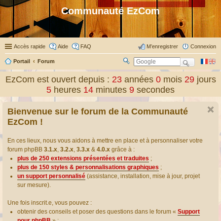
Communauté EzCom
Accès rapide
Aide
FAQ
M’enregistrer
Connexion
Portail
Forum
R
ec
EzCom est ouvert depuis :
23
années
0
mois
29
jours
her
5
heures
14
minutes
9
secondes
ch
er
Bienvenue sur le forum de la Communauté
EzCom !
En ces lieux, nous vous aidons à mettre en place et à personnaliser votre
forum phpBB
3.1.x
,
3.2.x
,
3.3.x
&
4.0.x
grâce à :
plus de 250 extensions présentées et traduites
;
plus de 150 styles & personnalisations graphiques
;
un support personnalisé
(assistance, installation, mise à jour, projet
sur mesure).
Une fois inscrit.e, vous pouvez :
obtenir des conseils et poser des questions dans le forum «
Support
pour phpBB
» ;