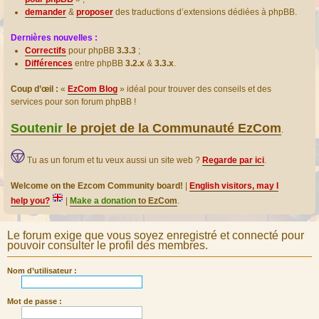
demander
&
proposer
des traductions d’extensions dédiées à phpBB.
Dernières nouvelles :
Correctifs
pour phpBB
3.3.3
;
Différences
entre phpBB
3.2.x
&
3.3.x
.
Coup d’œil :
«
EzCom Blog
» idéal pour trouver des conseils et des
services pour son forum phpBB !
Soutenir
le projet de la Communauté EzCom
.
Tu as un forum et tu veux aussi un site web ?
Regarde par ici
.
Welcome on the Ezcom Community board!
|
English visitors, may I
help you?
|
Make a donation
to EzCom
.
Le forum exige que vous soyez enregistré et connecté pour
pouvoir consulter le profil des membres.
Nom d’utilisateur :
Mot de passe :