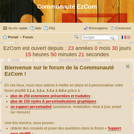
Communauté EzCom
Accès rapide
Aide
FAQ
M’enregistrer
Connexion
Portail
Forum
R
ec
EzCom est ouvert depuis :
23
années
0
mois
30
jours
her
15
heures
50
minutes
21
secondes
ch
er
Bienvenue sur le forum de la Communauté
EzCom !
En ces lieux, nous vous aidons à mettre en place et à personnaliser votre
forum phpBB
3.1.x
,
3.2.x
,
3.3.x
&
4.0.x
grâce à :
plus de 250 extensions présentées et traduites
;
plus de 150 styles & personnalisations graphiques
;
un support personnalisé
(assistance, installation, mise à jour, projet
sur mesure).
Une fois inscrit.e, vous pouvez :
obtenir des conseils et poser des questions dans le forum «
Support
pour phpBB
» ;