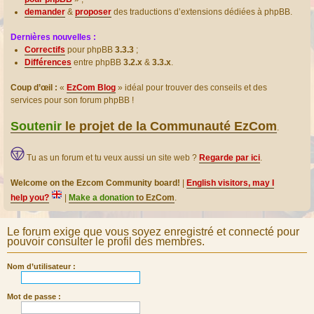
demander
&
proposer
des traductions d’extensions dédiées à phpBB.
Dernières nouvelles :
Correctifs
pour phpBB
3.3.3
;
Différences
entre phpBB
3.2.x
&
3.3.x
.
Coup d’œil :
«
EzCom Blog
» idéal pour trouver des conseils et des
services pour son forum phpBB !
Soutenir
le projet de la Communauté EzCom
.
Tu as un forum et tu veux aussi un site web ?
Regarde par ici
.
Welcome on the Ezcom Community board!
|
English visitors, may I
help you?
|
Make a donation
to EzCom
.
Le forum exige que vous soyez enregistré et connecté pour
pouvoir consulter le profil des membres.
Nom d’utilisateur :
Mot de passe :