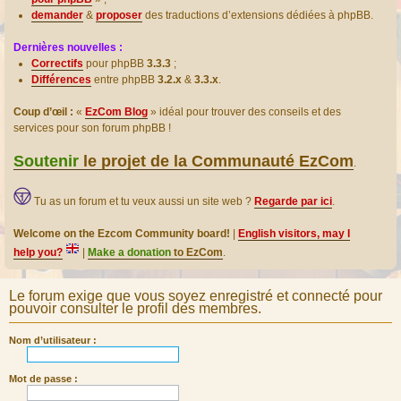
demander
&
proposer
des traductions d’extensions dédiées à phpBB.
Dernières nouvelles :
Correctifs
pour phpBB
3.3.3
;
Différences
entre phpBB
3.2.x
&
3.3.x
.
Coup d’œil :
«
EzCom Blog
» idéal pour trouver des conseils et des
services pour son forum phpBB !
Soutenir
le projet de la Communauté EzCom
.
Tu as un forum et tu veux aussi un site web ?
Regarde par ici
.
Welcome on the Ezcom Community board!
|
English visitors, may I
help you?
|
Make a donation
to EzCom
.
Le forum exige que vous soyez enregistré et connecté pour
pouvoir consulter le profil des membres.
Nom d’utilisateur :
Mot de passe :