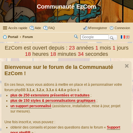
Communauté EzCom
Accès rapide
Aide
FAQ
M’enregistrer
Connexion
Portail
Forum
R
ec
EzCom est ouvert depuis :
23
années
1
mois
1
jours
her
18
heures
18
minutes
34
secondes
ch
er
Bienvenue sur le forum de la Communauté
EzCom !
En ces lieux, nous vous aidons à mettre en place et à personnaliser votre
forum phpBB
3.1.x
,
3.2.x
,
3.3.x
&
4.0.x
grâce à :
plus de 250 extensions présentées et traduites
;
plus de 150 styles & personnalisations graphiques
;
un support personnalisé
(assistance, installation, mise à jour, projet
sur mesure).
Une fois inscrit.e, vous pouvez :
obtenir des conseils et poser des questions dans le forum «
Support
pour phpBB
» ;