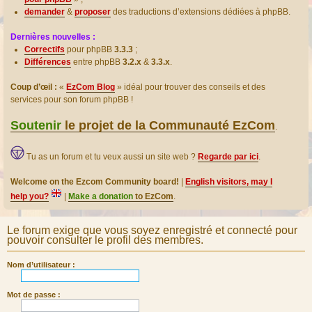
demander
&
proposer
des traductions d’extensions dédiées à phpBB.
Dernières nouvelles :
Correctifs
pour phpBB
3.3.3
;
Différences
entre phpBB
3.2.x
&
3.3.x
.
Coup d’œil :
«
EzCom Blog
» idéal pour trouver des conseils et des
services pour son forum phpBB !
Soutenir
le projet de la Communauté EzCom
.
Tu as un forum et tu veux aussi un site web ?
Regarde par ici
.
Welcome on the Ezcom Community board!
|
English visitors, may I
help you?
|
Make a donation
to EzCom
.
Le forum exige que vous soyez enregistré et connecté pour
pouvoir consulter le profil des membres.
Nom d’utilisateur :
Mot de passe :