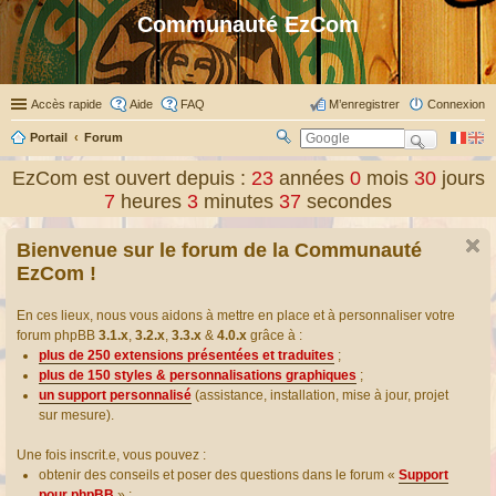
Communauté EzCom
Accès rapide
Aide
FAQ
M’enregistrer
Connexion
Portail
Forum
R
ec
EzCom est ouvert depuis :
23
années
0
mois
30
jours
her
7
heures
3
minutes
37
secondes
ch
er
Bienvenue sur le forum de la Communauté
EzCom !
En ces lieux, nous vous aidons à mettre en place et à personnaliser votre
forum phpBB
3.1.x
,
3.2.x
,
3.3.x
&
4.0.x
grâce à :
plus de 250 extensions présentées et traduites
;
plus de 150 styles & personnalisations graphiques
;
un support personnalisé
(assistance, installation, mise à jour, projet
sur mesure).
Une fois inscrit.e, vous pouvez :
obtenir des conseils et poser des questions dans le forum «
Support
pour phpBB
» ;