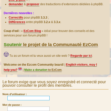
demander
&
proposer
des traductions d’extensions dédiées à phpBB.
Dernières nouvelles :
Correctifs
pour phpBB
3.3.3
;
Différences
entre phpBB
3.2.x
&
3.3.x
.
Coup d’œil :
«
EzCom Blog
» idéal pour trouver des conseils et des
services pour son forum phpBB !
Soutenir
le projet de la Communauté EzCom
.
Tu as un forum et tu veux aussi un site web ?
Regarde par ici
.
Welcome on the Ezcom Community board!
|
English visitors, may I
help you?
|
Make a donation
to EzCom
.
Le forum exige que vous soyez enregistré et connecté pour
pouvoir consulter le profil des membres.
Nom d’utilisateur :
Mot de passe :