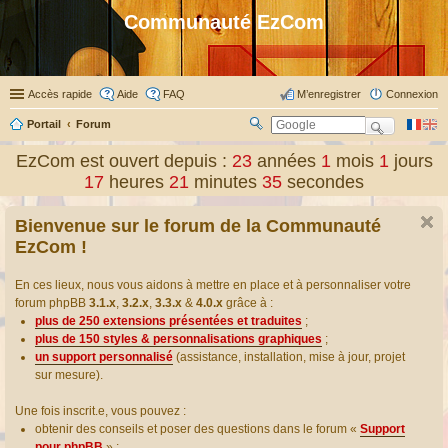
Communauté EzCom
Accès rapide
Aide
FAQ
M’enregistrer
Connexion
Portail
Forum
R
ec
EzCom est ouvert depuis :
23
années
1
mois
1
jours
her
17
heures
21
minutes
35
secondes
ch
er
Bienvenue sur le forum de la Communauté
EzCom !
En ces lieux, nous vous aidons à mettre en place et à personnaliser votre
forum phpBB
3.1.x
,
3.2.x
,
3.3.x
&
4.0.x
grâce à :
plus de 250 extensions présentées et traduites
;
plus de 150 styles & personnalisations graphiques
;
un support personnalisé
(assistance, installation, mise à jour, projet
sur mesure).
Une fois inscrit.e, vous pouvez :
obtenir des conseils et poser des questions dans le forum «
Support
pour phpBB
» ;