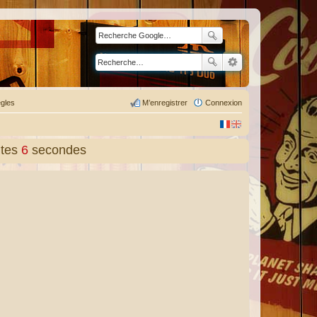
gles
M’enregistrer
Connexion
tes
7
secondes