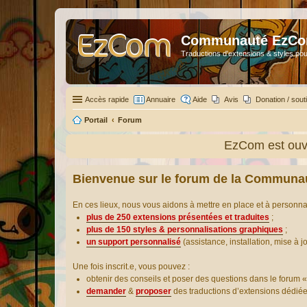
Communauté EzC
Traductions d'extensions & styles pou
Accès rapide
Annuaire
Aide
Avis
Donation / sout
Portail
Forum
EzCom est ouve
Bienvenue sur le forum de la Communa
En ces lieux, nous vous aidons à mettre en place et à personn
plus de 250 extensions présentées et traduites
;
plus de 150 styles & personnalisations graphiques
;
un support personnalisé
(assistance, installation, mise à j
Une fois inscrit.e, vous pouvez :
obtenir des conseils et poser des questions dans le forum «
demander
&
proposer
des traductions d’extensions dédié