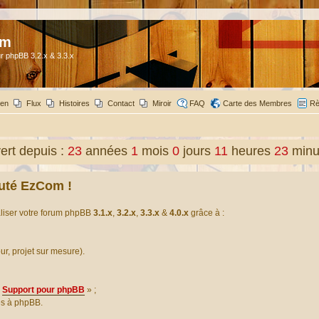
om
r phpBB 3.2.x & 3.3.x
ien
Flux
Histoires
Contact
Miroir
FAQ
Carte des Membres
Rè
rt depuis :
23
années
1
mois
0
jours
11
heures
23
minu
uté EzCom !
aliser votre forum phpBB
3.1.x
,
3.2.x
,
3.3.x
&
4.0.x
grâce à :
our, projet sur mesure).
Support pour phpBB
» ;
es à phpBB.