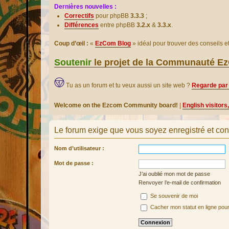
Dernières nouvelles :
Correctifs
pour phpBB
3.3.3
;
Différences
entre phpBB
3.2.x
&
3.3.x
.
Coup d’œil :
«
EzCom Blog
» idéal pour trouver des conseils 
Soutenir
le projet de la Communauté 
Tu as un forum et tu veux aussi un site web ?
Regarde par 
Welcome on the Ezcom Community board!
|
English visitors
Le forum exige que vous soyez enregistré et con
Nom d’utilisateur :
Mot de passe :
J’ai oublié mon mot de passe
Renvoyer l’e-mail de confirmation
Se souvenir de moi
Cacher mon statut en ligne pour