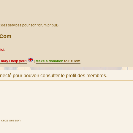
et des services pour son forum phpBB !
EzCom
.
ici
.
, may I help you?
|
Make a donation
to EzCom
.
necté pour pouvoir consulter le profil des membres.
 cette session