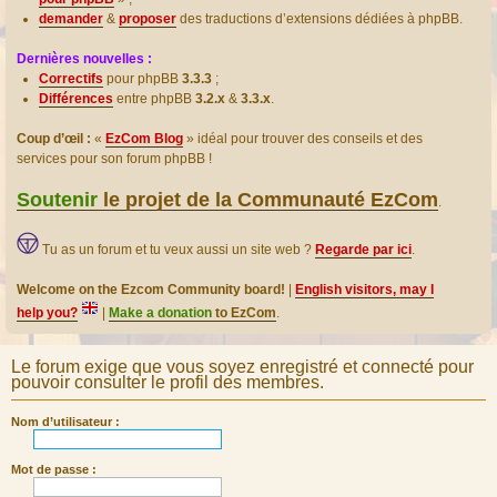
demander
&
proposer
des traductions d’extensions dédiées à phpBB.
Dernières nouvelles :
Correctifs
pour phpBB
3.3.3
;
Différences
entre phpBB
3.2.x
&
3.3.x
.
Coup d’œil :
«
EzCom Blog
» idéal pour trouver des conseils et des
services pour son forum phpBB !
Soutenir
le projet de la Communauté EzCom
.
Tu as un forum et tu veux aussi un site web ?
Regarde par ici
.
Welcome on the Ezcom Community board!
|
English visitors, may I
help you?
|
Make a donation
to EzCom
.
Le forum exige que vous soyez enregistré et connecté pour
pouvoir consulter le profil des membres.
Nom d’utilisateur :
Mot de passe :