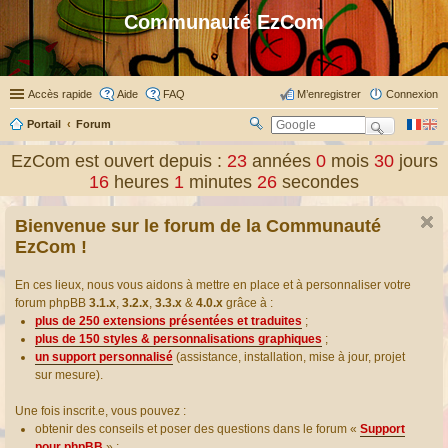
Communauté EzCom
Accès rapide
Aide
FAQ
M’enregistrer
Connexion
Portail
Forum
R
ec
EzCom est ouvert depuis :
23
années
0
mois
30
jours
her
16
heures
1
minutes
26
secondes
ch
er
Bienvenue sur le forum de la Communauté
EzCom !
En ces lieux, nous vous aidons à mettre en place et à personnaliser votre
forum phpBB
3.1.x
,
3.2.x
,
3.3.x
&
4.0.x
grâce à :
plus de 250 extensions présentées et traduites
;
plus de 150 styles & personnalisations graphiques
;
un support personnalisé
(assistance, installation, mise à jour, projet
sur mesure).
Une fois inscrit.e, vous pouvez :
obtenir des conseils et poser des questions dans le forum «
Support
pour phpBB
» ;