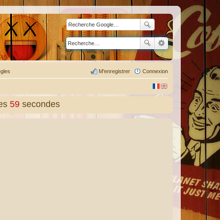
gles
M’enregistrer
Connexion
es
59
secondes