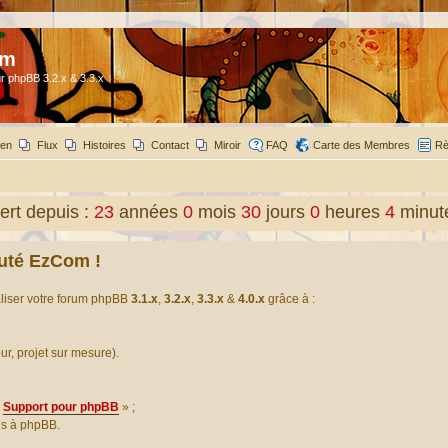
om
r phpBB 3.2.x & 3.3.x
ien
Flux
Histoires
Contact
Miroir
FAQ
Carte des Membres
Rè
rt depuis :
23
années
0
mois
30
jours
0
heures
4
minut
uté EzCom !
aliser votre forum phpBB
3.1.x
,
3.2.x
,
3.3.x
&
4.0.x
grâce à :
our, projet sur mesure).
Support pour phpBB
» ;
es à phpBB.