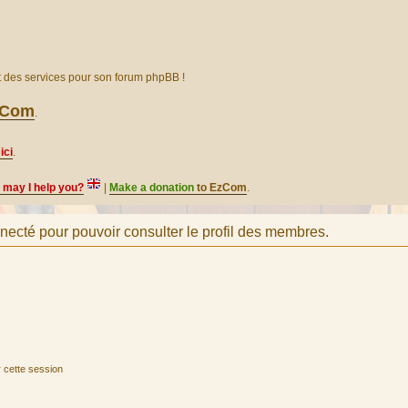
et des services pour son forum phpBB !
EzCom
.
ici
.
, may I help you?
|
Make a donation
to EzCom
.
necté pour pouvoir consulter le profil des membres.
 cette session