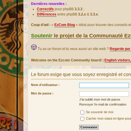
Dernières nouvelles :
Correctifs
pour phpBB
3.3.3
;
Différences
entre phpBB
3.2.x
&
3.3.x
.
Coup d’œil :
«
EzCom Blog
» idéal pour trouver des conseils 
Soutenir
le projet de la Communauté 
Tu as un forum et tu veux aussi un site web ?
Regarde par 
Welcome on the Ezcom Community board!
|
English visitors
Le forum exige que vous soyez enregistré et con
Nom d’utilisateur :
Mot de passe :
J’ai oublié mon mot de passe
Renvoyer l’e-mail de confirmation
Se souvenir de moi
Cacher mon statut en ligne pour