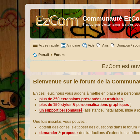
Communauté EzC
Traductions d'extensions & styles pou
Accès rapide
Annuaire
Aide
Avis
Donation / sout
Portail
Forum
EzCom est ouve
Bienvenue sur le forum de la Communa
En ces lieux, nous vous aidons à mettre en place et à personn
plus de 250 extensions présentées et traduites
;
plus de 150 styles & personnalisations graphiques
;
un support personnalisé
(assistance, installation, mise à j
Une fois inscrit.e, vous pouvez :
obtenir des conseils et poser des questions dans le forum «
demander
&
proposer
des traductions d’extensions dédié