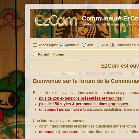
Communauté EzC
Traductions d'extensions & styles pou
Accès rapide
Annuaire
Aide
Avis
Donation / sout
Portail
Forum
EzCom est ouve
Bienvenue sur le forum de la Communa
En ces lieux, nous vous aidons à mettre en place et à personn
plus de 250 extensions présentées et traduites
;
plus de 150 styles & personnalisations graphiques
;
un support personnalisé
(assistance, installation, mise à j
Une fois inscrit.e, vous pouvez :
obtenir des conseils et poser des questions dans le forum «
demander
&
proposer
des traductions d’extensions dédié