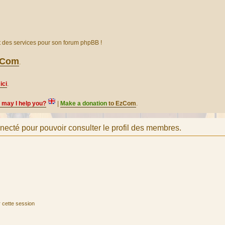
et des services pour son forum phpBB !
EzCom
.
ici
.
, may I help you?
|
Make a donation
to EzCom
.
necté pour pouvoir consulter le profil des membres.
 cette session