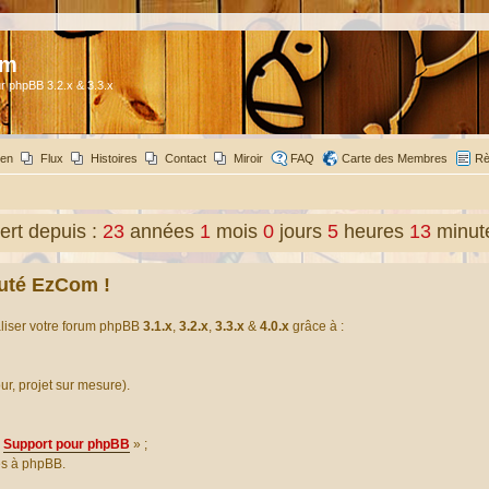
om
r phpBB 3.2.x & 3.3.x
ien
Flux
Histoires
Contact
Miroir
FAQ
Carte des Membres
Rè
rt depuis :
23
années
1
mois
0
jours
5
heures
13
minut
uté EzCom !
aliser votre forum phpBB
3.1.x
,
3.2.x
,
3.3.x
&
4.0.x
grâce à :
our, projet sur mesure).
Support pour phpBB
» ;
es à phpBB.