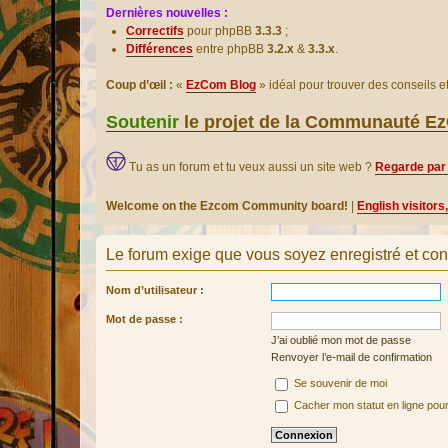
Dernières nouvelles :
Correctifs
pour phpBB
3.3.3
;
Différences
entre phpBB
3.2.x
&
3.3.x
.
Coup d’œil :
«
EzCom Blog
» idéal pour trouver des conseils 
Soutenir
le projet de la Communauté 
Tu as un forum et tu veux aussi un site web ?
Regarde par 
Welcome on the Ezcom Community board!
|
English visitors
Le forum exige que vous soyez enregistré et con
Nom d’utilisateur :
Mot de passe :
J’ai oublié mon mot de passe
Renvoyer l’e-mail de confirmation
Se souvenir de moi
Cacher mon statut en ligne pour