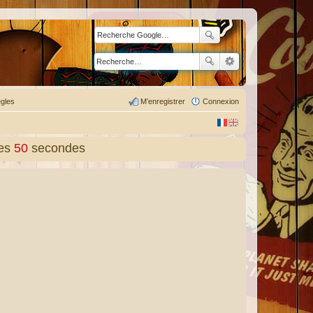
gles
M’enregistrer
Connexion
es
50
secondes