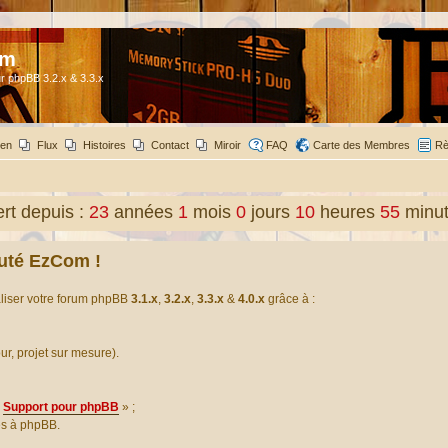
om
r phpBB 3.2.x & 3.3.x
ien
Flux
Histoires
Contact
Miroir
FAQ
Carte des Membres
Rè
t depuis :
23
années
1
mois
0
jours
10
heures
55
minu
uté EzCom !
aliser votre forum phpBB
3.1.x
,
3.2.x
,
3.3.x
&
4.0.x
grâce à :
our, projet sur mesure).
Support pour phpBB
» ;
es à phpBB.