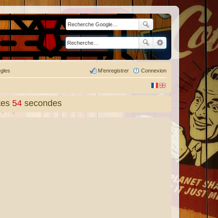
gles
M’enregistrer
Connexion
tes
55
secondes