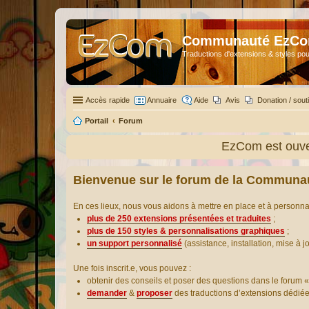
Communauté EzC
Traductions d'extensions & styles pou
Accès rapide
Annuaire
Aide
Avis
Donation / sout
Portail
Forum
EzCom est ouver
Bienvenue sur le forum de la Communa
En ces lieux, nous vous aidons à mettre en place et à personn
plus de 250 extensions présentées et traduites
;
plus de 150 styles & personnalisations graphiques
;
un support personnalisé
(assistance, installation, mise à j
Une fois inscrit.e, vous pouvez :
obtenir des conseils et poser des questions dans le forum «
demander
&
proposer
des traductions d’extensions dédié