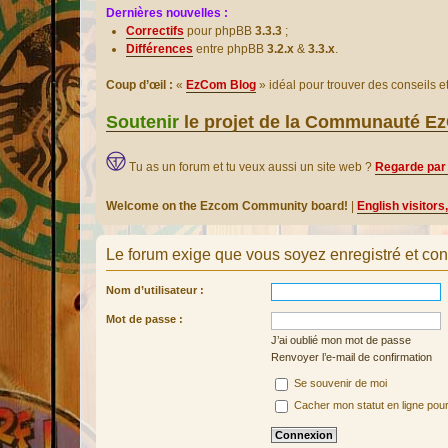
Dernières nouvelles :
Correctifs
pour phpBB
3.3.3
;
Différences
entre phpBB
3.2.x
&
3.3.x
.
Coup d’œil :
«
EzCom Blog
» idéal pour trouver des conseils 
Soutenir
le projet de la Communauté 
Tu as un forum et tu veux aussi un site web ?
Regarde par 
Welcome on the Ezcom Community board!
|
English visitors
Le forum exige que vous soyez enregistré et con
Nom d’utilisateur :
Mot de passe :
J’ai oublié mon mot de passe
Renvoyer l’e-mail de confirmation
Se souvenir de moi
Cacher mon statut en ligne pour