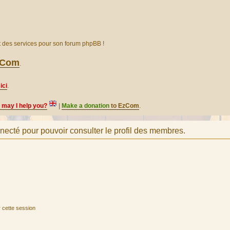
et des services pour son forum phpBB !
EzCom
.
ici
.
, may I help you?
|
Make a donation
to EzCom
.
necté pour pouvoir consulter le profil des membres.
 cette session