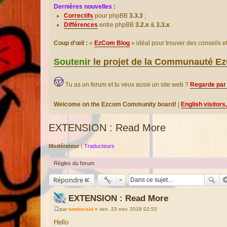
Dernières nouvelles :
Correctifs
pour phpBB
3.3.3
;
Différences
entre phpBB
3.2.x
&
3.3.x
.
Coup d’œil :
«
EzCom Blog
» idéal pour trouver des conseils 
Soutenir
le projet de la Communauté 
Tu as un forum et tu veux aussi un site web ?
Regarde par 
Welcome on the Ezcom Community board!
|
English visitors
EXTENSION : Read More
Modérateur :
Traducteurs
Règles du forum
Répondre
EXTENSION : Read More
par
tomberaid
»
ven. 23 nov. 2018 02:53
M
e
Hello
s