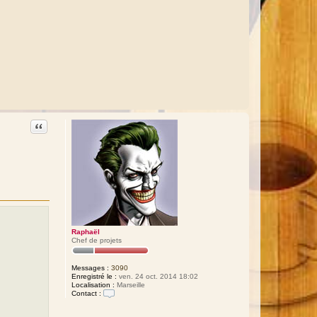
Citation
Raphaël
Chef de projets
Messages :
3090
Enregistré le :
ven. 24 oct. 2014 18:02
Localisation :
Marseille
Contact :
C
o