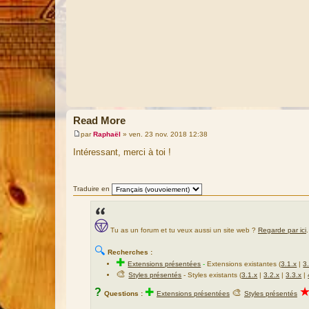
Read More
par
Raphaël
»
ven. 23 nov. 2018 12:38
M
e
Intéressant, merci à toi !
s
s
a
g
Traduire en
e
Tu as un forum et tu veux aussi un site web ?
Regarde par ici
.
🔍
Recherches :
✚
Extensions présentées
-
Extensions existantes (
3.1.x
|
3
🎨
Styles présentés
- Styles existants (
3.1.x
|
3.2.x
|
3.3.x
|
?
✚
🎨
Questions :
Extensions présentées
Styles présentés