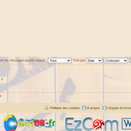
cher les messages postés depuis :
Trier par
 »
és
Politique des cookies
À propos
L’équipe du foru