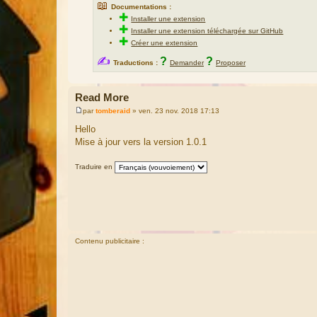
📖
Documentations :
✚
Installer une extension
✚
Installer une extension téléchargée sur GitHub
✚
Créer une extension
✍
?
?
Traductions :
Demander
Proposer
Read More
par
tomberaid
»
ven. 23 nov. 2018 17:13
M
e
Hello
s
Mise à jour vers la version 1.0.1
s
a
g
Traduire en
e
Contenu publicitaire :