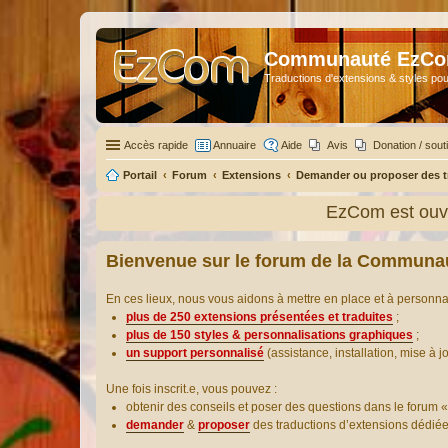
Communauté EzC
Traductions d'extensions & styles pou
Accès rapide
Annuaire
Aide
Avis
Donation / sout
Portail
Forum
Extensions
Demander ou proposer des t
EzCom est ouve
Bienvenue sur le forum de la Communa
En ces lieux, nous vous aidons à mettre en place et à personn
plus de 250 extensions présentées et traduites
;
plus de 150 styles & personnalisations graphiques
;
un support personnalisé
(assistance, installation, mise à j
Une fois inscrit.e, vous pouvez :
obtenir des conseils et poser des questions dans le forum «
demander
&
proposer
des traductions d’extensions dédié