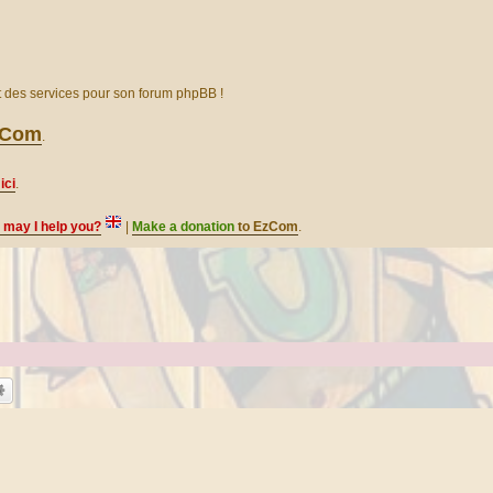
et des services pour son forum phpBB !
EzCom
.
ici
.
, may I help you?
|
Make a donation
to EzCom
.