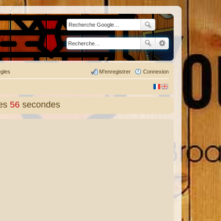
gles
M’enregistrer
Connexion
es
57
secondes