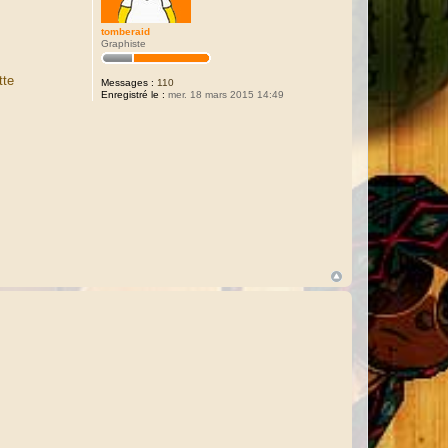
tomberaid
Graphiste
tte
Messages :
110
Enregistré le :
mer. 18 mars 2015 14:49