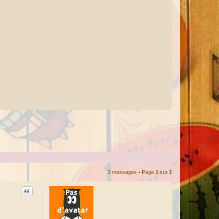
3 messages • Page
1
sur
1
Citation