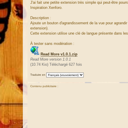
J'ai fait une petite extension très simple qui peut-être pou
s
a
Inspiration Xenforo.
g
e
Description :
Ajoute un bouton d'agrandissement de la vue pour agrandir u
extension).
Cette extension utilise une clé de langue présente dans le
À tester sans modération :
Read More v1.0.1.zip
Read More version 1.0.1
(10.74 Kio) Téléchargé 627 fois
Traduire en
Contenu publicitaire :