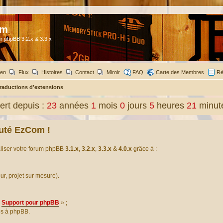
om
r phpBB 3.2.x & 3.3.x
ien
Flux
Histoires
Contact
Miroir
FAQ
Carte des Membres
Rè
raductions d’extensions
rt depuis :
23
années
1
mois
0
jours
5
heures
21
minut
uté EzCom !
aliser votre forum phpBB
3.1.x
,
3.2.x
,
3.3.x
&
4.0.x
grâce à :
our, projet sur mesure).
Support pour phpBB
» ;
es à phpBB.