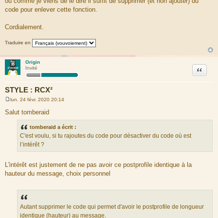
ou comme je viens de le dire il suffit de supprimer (et non ajouter) du
code pour enlever cette fonction.
Cordialement.
Traduire en
Origin
Citation
Invité
STYLE : RCX²
lun. 24 févr. 2020 20:14
M
e
Salut tomberaid
s
s
tomberaid a écrit :
a
g
C'est voulu, si tu rajoutes du code pour désactiver du code où est
e
l’intérêt ?
L'intérêt est justement de ne pas avoir ce postprofile identique à la
hauteur du message, choix personnel
Autant supprimer le code qui permet d'avoir le postprofile de longueur
identique (hauteur) au message.