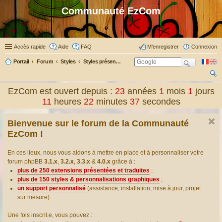
Communauté EzCom
Accès rapide
Aide
FAQ
M’enregistrer
Connexion
Portail
Forum
Styles
Styles présentés & traduits
ec
EzCom est ouvert depuis :
23
années
1
mois
1
jours
her
11
heures
22
minutes
38
secondes
ch
Bienvenue sur le forum de la Communauté
er
EzCom !
En ces lieux, nous vous aidons à mettre en place et à personnaliser votre
forum phpBB
3.1.x
,
3.2.x
,
3.3.x
&
4.0.x
grâce à :
plus de 250 extensions présentées et traduites
;
plus de 150 styles & personnalisations graphiques
;
un support personnalisé
(assistance, installation, mise à jour, projet
sur mesure).
Une fois inscrit.e, vous pouvez :