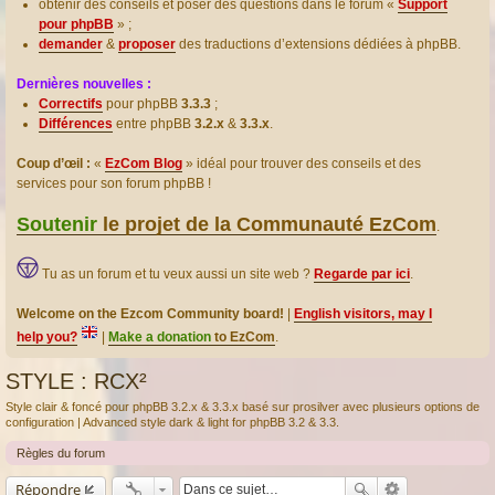
obtenir des conseils et poser des questions dans le forum «
Support
pour phpBB
» ;
demander
&
proposer
des traductions d’extensions dédiées à phpBB.
Dernières nouvelles :
Correctifs
pour phpBB
3.3.3
;
Différences
entre phpBB
3.2.x
&
3.3.x
.
Coup d’œil :
«
EzCom Blog
» idéal pour trouver des conseils et des
services pour son forum phpBB !
Soutenir
le projet de la Communauté EzCom
.
Tu as un forum et tu veux aussi un site web ?
Regarde par ici
.
Welcome on the Ezcom Community board!
|
English visitors, may I
help you?
|
Make a donation
to EzCom
.
STYLE : RCX²
Style clair & foncé pour phpBB 3.2.x & 3.3.x basé sur prosilver avec plusieurs options de
configuration | Advanced style dark & light for phpBB 3.2 & 3.3.
Règles du forum
Répondre