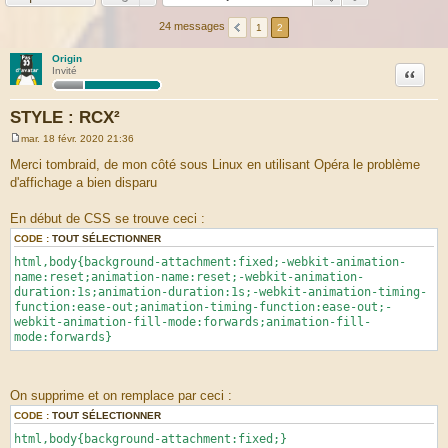
24 messages
1
2
Origin
Citation
Invité
STYLE : RCX²
mar. 18 févr. 2020 21:36
M
e
Merci tombraid, de mon côté sous Linux en utilisant Opéra le problème
s
d'affichage a bien disparu
s
a
g
En début de CSS se trouve ceci :
e
CODE :
TOUT SÉLECTIONNER
html,body{background-attachment:fixed;-webkit-animation-
name:reset;animation-name:reset;-webkit-animation-
duration:1s;animation-duration:1s;-webkit-animation-timing-
function:ease-out;animation-timing-function:ease-out;-
webkit-animation-fill-mode:forwards;animation-fill-
mode:forwards}
On supprime et on remplace par ceci :
CODE :
TOUT SÉLECTIONNER
html,body{background-attachment:fixed;}