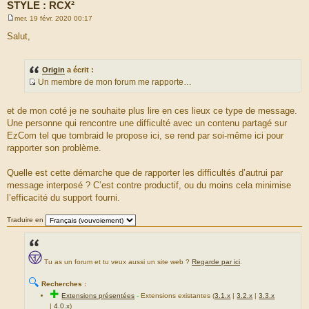
STYLE : RCX²
mer. 19 févr. 2020 00:17
M
e
Salut,
s
s
a
g
Origin
a écrit :
e
Un membre de mon forum me rapporte…
S
o
et de mon coté je ne souhaite plus lire en ces lieux ce type de message.
u
Une personne qui rencontre une difficulté avec un contenu partagé sur
r
EzCom tel que tombraid le propose ici, se rend par soi-même ici pour
c
rapporter son problème.
e
d
Quelle est cette démarche que de rapporter les difficultés d’autrui par
u
message interposé ? C’est contre productif, ou du moins cela minimise
m
l’efficacité du support fourni.
e
s
Traduire en
s
a
g
Tu as un forum et tu veux aussi un site web ?
Regarde par ici
.
e
🔍
Recherches :
✚
Extensions présentées
-
Extensions existantes (
3.1.x
|
3.2.x
|
3.3.x
|
4.0.x
)