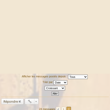
Afficher les messages postés depuis :
Trier par
Répondre
24 messages
1
2