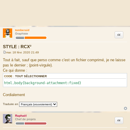
tomberaid
Citation
Graphiste
STYLE : RCX²
mar. 18 févr. 2020 21:49
M
e
Tout à fait, sauf que perso comme c'est un fichier comprimé, je ne laisse
s
pas le dernier ; (point-virgule).
s
a
Ce qui donne :
g
e
CODE :
TOUT SÉLECTIONNER
html,body{background-attachment:fixed}
Cordialement
Traduire en
Raphaël
Citation
Chef de projets