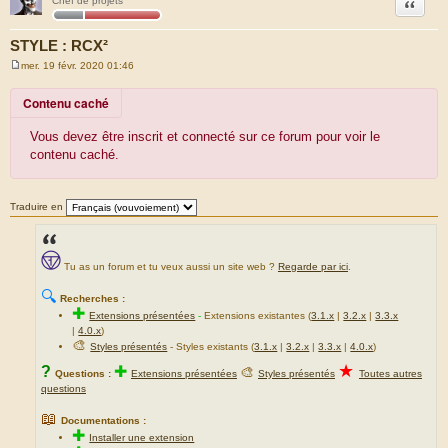
Citation
Chef de projets
STYLE : RCX²
mer. 19 févr. 2020 01:46
M
e
s
Contenu caché
s
a
g
Vous devez être inscrit et connecté sur ce forum pour voir le
e
contenu caché.
Traduire en
Tu as un forum et tu veux aussi un site web ?
Regarde par ici
.
🔍
Recherches :
✚
Extensions présentées
-
Extensions existantes (
3.1.x
|
3.2.x
|
3.3.x
|
4.0.x
)
🎨
Styles présentés
- Styles existants (
3.1.x
|
3.2.x
|
3.3.x
|
4.0.x
)
★
?
✚
🎨
Questions :
Extensions présentées
Styles présentés
Toutes autres
questions
📖
Documentations :
✚
Installer une extension