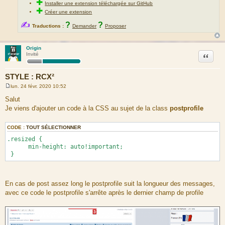
✚
Installer une extension téléchargée sur GitHub
✚
Créer une extension
✍
?
?
Traductions :
Demander
Proposer
Origin
Citation
Invité
STYLE : RCX²
lun. 24 févr. 2020 10:52
M
e
Salut
s
Je viens d'ajouter un code à la CSS au sujet de la class
postprofile
s
a
g
e
CODE :
TOUT SÉLECTIONNER
.resized {
min-height: auto!important;
}
En cas de post assez long le postprofile suit la longueur des messages,
avec ce code le postprofile s'arrête après le dernier champ de profile