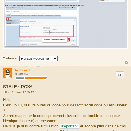
Traduire en
tomberaid
Citation
Graphiste
STYLE : RCX²
lun. 24 févr. 2020 17:14
M
e
Hello
s
C'est voulu, si tu rajoutes du code pour désactiver du code où est l’intérêt
s
a
?
g
Autant supprimer le code qui permet d'avoir le postprofile de longueur
e
identique (hauteur) au message.
De plus je suis contre l'utilisation
!important
et encore plus dans ce cas