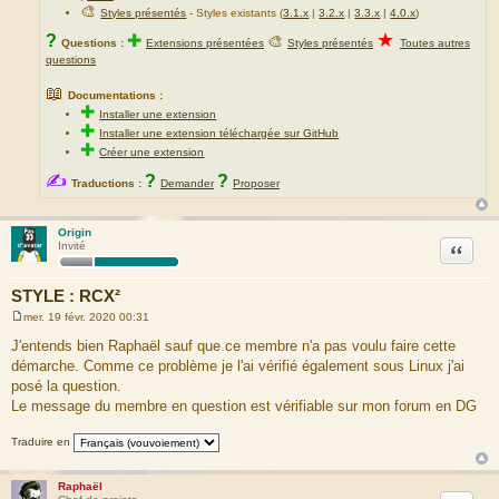
🎨
Styles présentés
- Styles existants (
3.1.x
|
3.2.x
|
3.3.x
|
4.0.x
)
★
?
✚
🎨
Questions :
Extensions présentées
Styles présentés
Toutes autres
questions
📖
Documentations :
✚
Installer une extension
✚
Installer une extension téléchargée sur GitHub
✚
Créer une extension
✍
?
?
Traductions :
Demander
Proposer
Origin
Citation
Invité
STYLE : RCX²
mer. 19 févr. 2020 00:31
M
e
J'entends bien Raphaël sauf que ce membre n'a pas voulu faire cette
s
démarche. Comme ce problème je l'ai vérifié également sous Linux j'ai
s
a
posé la question.
g
Le message du membre en question est vérifiable sur mon forum en DG
e
Traduire en
Raphaël