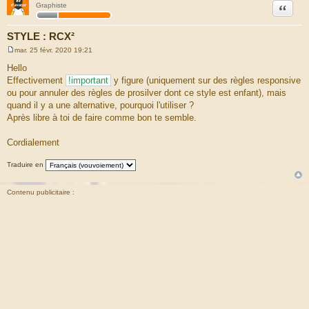
Citation
Graphiste
STYLE : RCX²
mar. 25 févr. 2020 19:21
M
e
Hello
s
Effectivement
!important
y figure (uniquement sur des règles responsive
s
a
ou pour annuler des règles de prosilver dont ce style est enfant), mais
g
quand il y a une alternative, pourquoi l'utiliser ?
e
Après libre à toi de faire comme bon te semble.
Cordialement
Traduire en
Contenu publicitaire :