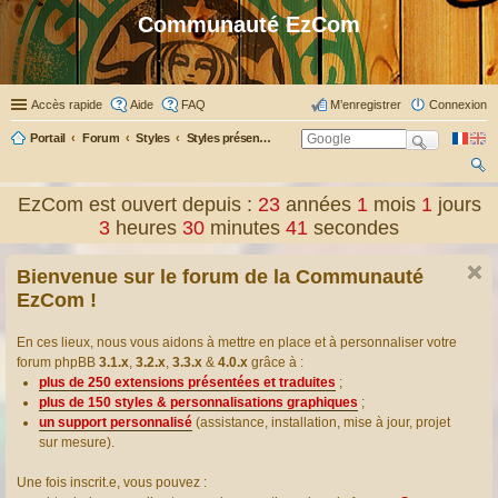
Communauté EzCom
Accès rapide
Aide
FAQ
M’enregistrer
Connexion
Portail
Forum
Styles
Styles présentés & traduits
ec
EzCom est ouvert depuis :
23
années
1
mois
1
jours
her
3
heures
30
minutes
42
secondes
ch
Bienvenue sur le forum de la Communauté
er
EzCom !
En ces lieux, nous vous aidons à mettre en place et à personnaliser votre
forum phpBB
3.1.x
,
3.2.x
,
3.3.x
&
4.0.x
grâce à :
plus de 250 extensions présentées et traduites
;
plus de 150 styles & personnalisations graphiques
;
un support personnalisé
(assistance, installation, mise à jour, projet
sur mesure).
Une fois inscrit.e, vous pouvez :