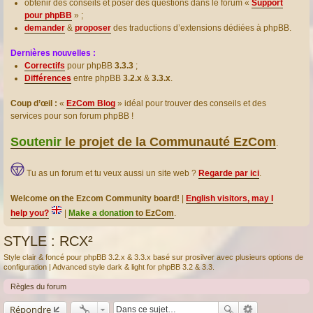
obtenir des conseils et poser des questions dans le forum «
Support
pour phpBB
» ;
demander
&
proposer
des traductions d’extensions dédiées à phpBB.
Dernières nouvelles :
Correctifs
pour phpBB
3.3.3
;
Différences
entre phpBB
3.2.x
&
3.3.x
.
Coup d’œil :
«
EzCom Blog
» idéal pour trouver des conseils et des
services pour son forum phpBB !
Soutenir
le projet de la Communauté EzCom
.
Tu as un forum et tu veux aussi un site web ?
Regarde par ici
.
Welcome on the Ezcom Community board!
|
English visitors, may I
help you?
|
Make a donation
to EzCom
.
STYLE : RCX²
Style clair & foncé pour phpBB 3.2.x & 3.3.x basé sur prosilver avec plusieurs options de
configuration | Advanced style dark & light for phpBB 3.2 & 3.3.
Règles du forum
Répondre