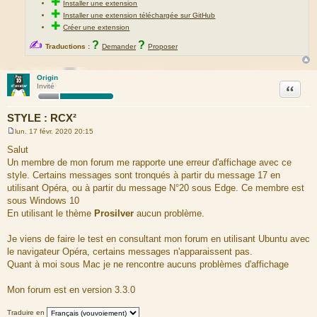
✚
Installer une extension
✚
Installer une extension téléchargée sur GitHub
✚
Créer une extension
✍
?
?
Traductions :
Demander
Proposer
Origin
Citation
Invité
STYLE : RCX²
lun. 17 févr. 2020 20:15
M
e
Salut
s
Un membre de mon forum me rapporte une erreur d'affichage avec ce
s
a
style. Certains messages sont tronqués à partir du message 17 en
g
utilisant Opéra, ou à partir du message N°20 sous Edge. Ce membre est
e
sous Windows 10
En utilisant le thème
Prosilver
aucun problème.
Je viens de faire le test en consultant mon forum en utilisant Ubuntu avec
le navigateur Opéra, certains messages n'apparaissent pas.
Quant à moi sous Mac je ne rencontre aucuns problèmes d'affichage
Mon forum est en version 3.3.0
Traduire en