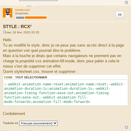
tomberaid
Citation
Graphiste
STYLE : RCX²
mar. 18 févr. 2020 20:35
M
e
Hello
s
Tu as modifié le style, donc je ne peux pas sans accès direct à la page
s
a
en question voir quel pourrait être le problème.
g
Mais à la louche je dirais que certains navigateurs ne prennent pas en
e
charge la propriété css animation-fill-mode, donc pour palier à cela le
mieux c'est de supprimer cet effet.
Ouvrir stylesheet.css, trouver et supprimer :
CODE :
TOUT SÉLECTIONNER
;-webkit-animation-name:reset;animation-name:reset;-webkit-
animation-duration:1s;animation-duration:1s;-webkit-
animation-timing-function:ease-out;animation-timing-
function:ease-out;-webkit-animation-fill-
mode:forwards;animation-fill-mode:forwards
Cordialement
Traduire en