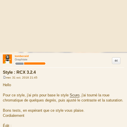
tomberaid
Citation
Graphiste
Style : RCX 3.2.4
mer. 31 oct. 2018 21:45
M
e
Hello
s
s
a
Pour ce style, j'ai pris pour base le style
Scuro
, j'ai tourné la roue
g
chromatique de quelques degrés, puis ajusté le contraste et la saturation.
e
Bons tests, en espérant que ce style vous plaise.
Cordialement
Édit :