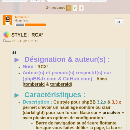
24 messages
1
2
tomberaid
Citation
Graphiste
STYLE : RCX²
mer. 31 oct. 2018 21:43
M
e
s
s
►
Désignation & auteur(s) :
a
g
e
Nom :
RCX²
Auteur(s) et pseudo(s) respectif(s) sur
(phpBB-fr.com & GitHub.com) :
Alma
(
tomberaid
&
tomberaid
)
►
Caractéristiques :
Description :
Ce style pour phpBB
3.2.x
&
3.3.x
permet d’avoir un habillage sombre ou clair
(dark/light) pour son forum. Basé sur «
prosilver
»
avec plusieurs options de configuration :
Barre de navigation supérieure flottante,
lorsque vous faites défiler la page, la barre