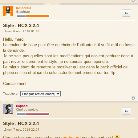
tomberaid
Citation
Graphiste
Style : RCX 3.2.4
mar. 6 nov. 2018 01:38
M
e
Hello, merci.
s
La couleur de base peut être au choix de l'utilisateur, il suffit qu'il en fasse
s
a
la demande.
g
Je ne sais pas quelles sont les modifications qui doivent perdurer donc à
e
part revoir entièrement le style, je ne saurais quoi répondre.
Le mieux étant de remettre le prosilver qui est dans le pack officiel de
phpbb en lieu et place de celui actuellement présent sur ton ftp.
Cordialement
Traduire en
Raphaël
Citation
Chef de projets
Style : RCX 3.2.4
mer. 7 nov. 2018 22:07
M
e
Comme toujours un grand merci
tomberaid
pour ton partage !