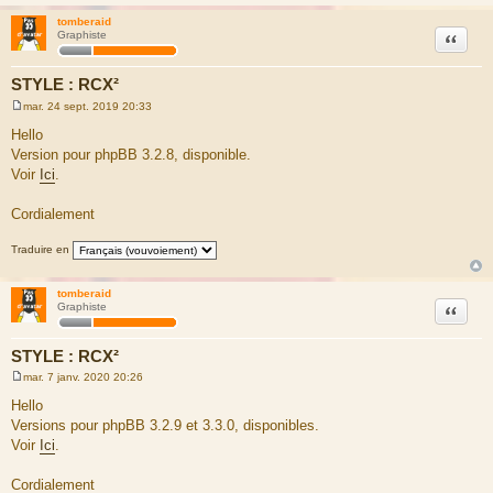
tomberaid
Citation
Graphiste
STYLE : RCX²
mar. 24 sept. 2019 20:33
M
e
Hello
s
Version pour phpBB 3.2.8, disponible.
s
a
Voir
Ici
.
g
e
Cordialement
Traduire en
tomberaid
Citation
Graphiste
STYLE : RCX²
mar. 7 janv. 2020 20:26
M
e
Hello
s
Versions pour phpBB 3.2.9 et 3.3.0, disponibles.
s
a
Voir
Ici
.
g
e
Cordialement