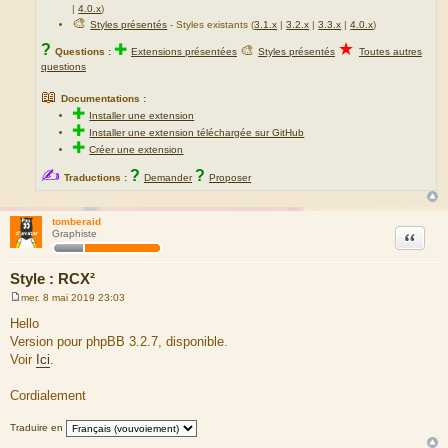
|
4.0.x
)
🎨
Styles présentés
- Styles existants (
3.1.x
|
3.2.x
|
3.3.x
|
4.0.x
)
★
?
✚
🎨
Questions :
Extensions présentées
Styles présentés
Toutes autres
questions
📖
Documentations :
✚
Installer une extension
✚
Installer une extension téléchargée sur GitHub
✚
Créer une extension
✍
?
?
Traductions :
Demander
Proposer
tomberaid
Citation
Graphiste
Style : RCX²
mer. 8 mai 2019 23:03
M
e
Hello
s
Version pour phpBB 3.2.7, disponible.
s
a
Voir
Ici
.
g
e
Cordialement
Traduire en