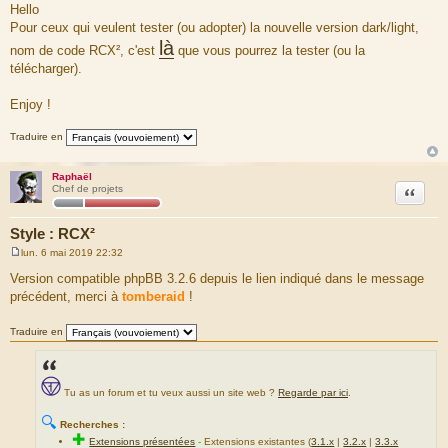
e
Hello
s
Pour ceux qui veulent tester (ou adopter) la nouvelle version dark/light,
s
a
là
nom de code RCX², c'est
que vous pourrez la tester (ou la
g
e
télécharger).
Enjoy !
Traduire en
Raphaël
Citation
Chef de projets
Style : RCX²
lun. 6 mai 2019 22:32
M
e
Version compatible phpBB 3.2.6 depuis le lien indiqué dans le message
s
précédent, merci à
tomberaid
!
s
a
g
Traduire en
e
Tu as un forum et tu veux aussi un site web ?
Regarde par ici
.
🔍
Recherches :
✚
Extensions présentées
-
Extensions existantes (
3.1.x
|
3.2.x
|
3.3.x