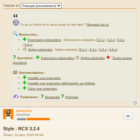
Traduire en
Tu as un forum et tu veux aussi un site web ?
Regarde par ici
.
🔍
Recherches :
✚
Extensions présentées
-
Extensions existantes (
3.1.x
|
3.2.x
|
3.3.x
|
4.0.x
)
🎨
Styles présentés
- Styles existants (
3.1.x
|
3.2.x
|
3.3.x
|
4.0.x
)
★
?
✚
🎨
Questions :
Extensions présentées
Styles présentés
Toutes autres
questions
📖
Documentations :
✚
Installer une extension
✚
Installer une extension téléchargée sur GitHub
✚
Créer une extension
✍
?
?
Traductions :
Demander
Proposer
tomberaid
Citation
Graphiste
Style : RCX 3.2.4
sam. 12 janv. 2019 00:04
M