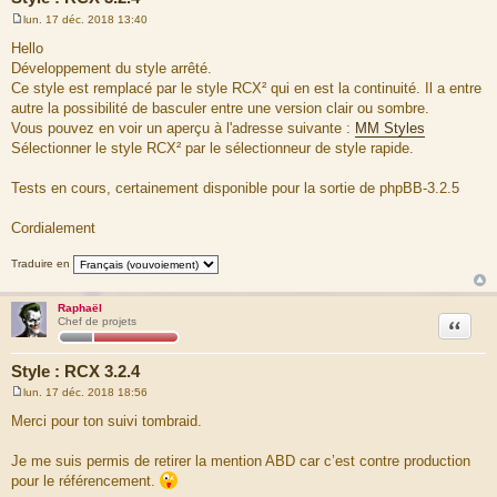
lun. 17 déc. 2018 13:40
M
e
Hello
s
Développement du style arrêté.
s
a
Ce style est remplacé par le style RCX² qui en est la continuité. Il a entre
g
autre la possibilité de basculer entre une version clair ou sombre.
e
Vous pouvez en voir un aperçu à l'adresse suivante :
MM Styles
Sélectionner le style RCX² par le sélectionneur de style rapide.
Tests en cours, certainement disponible pour la sortie de phpBB-3.2.5
Cordialement
Traduire en
Raphaël
Citation
Chef de projets
Style : RCX 3.2.4
lun. 17 déc. 2018 18:56
M
e
Merci pour ton suivi tombraid.
s
s
a
Je me suis permis de retirer la mention ABD car c’est contre production
g
pour le référencement.
e