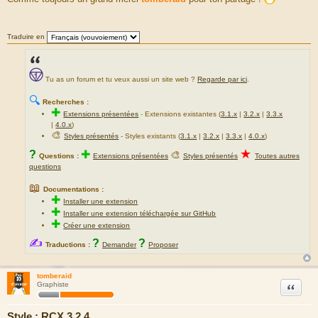
s
s
a
g
Traduire en
e
Tu as un forum et tu veux aussi un site web ?
Regarde par ici
.
🔍
Recherches :
✚
Extensions présentées
-
Extensions existantes (
3.1.x
|
3.2.x
|
3.3.x
|
4.0.x
)
🎨
Styles présentés
- Styles existants (
3.1.x
|
3.2.x
|
3.3.x
|
4.0.x
)
★
?
✚
🎨
Questions :
Extensions présentées
Styles présentés
Toutes autres
questions
📖
Documentations :
✚
Installer une extension
✚
Installer une extension téléchargée sur GitHub
✚
Créer une extension
✍
?
?
Traductions :
Demander
Proposer
tomberaid
Citation
Graphiste
Style : RCX 3.2.4