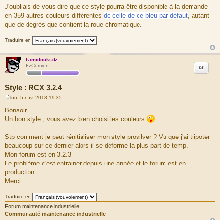
J'oubliais de vous dire que ce style pourra être disponible à la demande
en 359 autres couleurs différentes
de celle de ce bleu par défaut
, autant
que de degrés que contient la roue chromatique.
Traduire en
hamidouki-dz
Citation
EzComien
Style : RCX 3.2.4
lun. 5 nov. 2018 19:35
M
e
Bonsoir
s
Un bon style , vous avez bien choisi les couleurs
s
a
g
Stp comment je peut rénitialiser mon style prosilver ? Vu que j'ai tripoter
e
beaucoup sur ce dernier alors il se déforme la plus part de temp.
Mon forum est en 3.2.3
Le problème c'est entrainer depuis une année et le forum est en
production
Merci.
Traduire en
Forum maintenance industrielle
Communauté maintenance industrielle