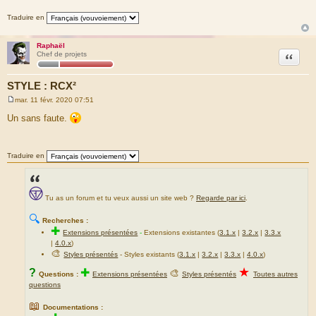
Traduire en
Raphaël
Citation
Chef de projets
STYLE : RCX²
mar. 11 févr. 2020 07:51
M
e
Un sans faute.
s
s
a
g
Traduire en
e
Tu as un forum et tu veux aussi un site web ?
Regarde par ici
.
🔍
Recherches :
✚
Extensions présentées
-
Extensions existantes (
3.1.x
|
3.2.x
|
3.3.x
|
4.0.x
)
🎨
Styles présentés
- Styles existants (
3.1.x
|
3.2.x
|
3.3.x
|
4.0.x
)
★
?
✚
🎨
Questions :
Extensions présentées
Styles présentés
Toutes autres
questions
📖
Documentations :