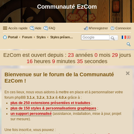
Communauté EzCom
Accès rapide
Aide
FAQ
M’enregistrer
Connexion
Portail
Forum
Styles
Styles présentés & traduits
ec
EzCom est ouvert depuis :
23
années
0
mois
29
jours
her
16
heures
9
minutes
35
secondes
ch
Bienvenue sur le forum de la Communauté
er
EzCom !
En ces lieux, nous vous aidons à mettre en place et à personnaliser votre
forum phpBB
3.1.x
,
3.2.x
,
3.3.x
&
4.0.x
grâce à :
plus de 250 extensions présentées et traduites
;
plus de 150 styles & personnalisations graphiques
;
un support personnalisé
(assistance, installation, mise à jour, projet
sur mesure).
Une fois inscrit.e, vous pouvez :