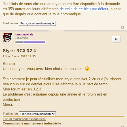
J'oubliais de vous dire que ce style pourra être disponible à la demande
en 359 autres couleurs différentes
de celle de ce bleu par défaut
, autant
que de degrés que contient la roue chromatique.
Traduire en
hamidouki-dz
Citation
EzComien
Style : RCX 3.2.4
lun. 5 nov. 2018 19:35
M
e
Bonsoir
s
Un bon style , vous avez bien choisi les couleurs
s
a
g
Stp comment je peut rénitialiser mon style prosilver ? Vu que j'ai tripoter
e
beaucoup sur ce dernier alors il se déforme la plus part de temp.
Mon forum est en 3.2.3
Le problème c'est entrainer depuis une année et le forum est en
production
Merci.
Traduire en
Forum maintenance industrielle
Communauté maintenance industrielle