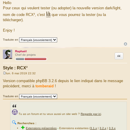
e
Hello
s
Pour ceux qui veulent tester (ou adopter) la nouvelle version dark/light,
s
a
là
nom de code RCX², c'est
que vous pourrez la tester (ou la
g
e
télécharger).
Enjoy !
Traduire en
Raphaël
Citation
Chef de projets
Style : RCX²
lun. 6 mai 2019 22:32
M
e
Version compatible phpBB 3.2.6 depuis le lien indiqué dans le message
s
précédent, merci à
tomberaid
!
s
a
g
Traduire en
e
Tu as un forum et tu veux aussi un site web ?
Regarde par ici
.
🔍
Recherches :
✚
Extensions présentées
-
Extensions existantes (
3.1.x
|
3.2.x
|
3.3.x