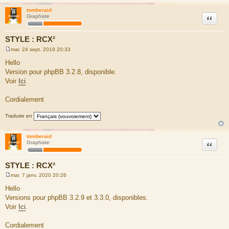
tomberaid
Citation
Graphiste
STYLE : RCX²
mar. 24 sept. 2019 20:33
M
e
Hello
s
Version pour phpBB 3.2.8, disponible.
s
a
Voir
Ici
.
g
e
Cordialement
Traduire en
tomberaid
Citation
Graphiste
STYLE : RCX²
mar. 7 janv. 2020 20:26
M
e
Hello
s
Versions pour phpBB 3.2.9 et 3.3.0, disponibles.
s
a
Voir
Ici
.
g
e
Cordialement