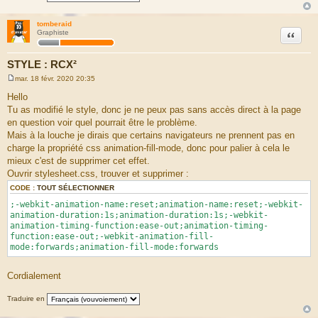
tomberaid
Citation
Graphiste
STYLE : RCX²
mar. 18 févr. 2020 20:35
M
e
Hello
s
Tu as modifié le style, donc je ne peux pas sans accès direct à la page
s
a
en question voir quel pourrait être le problème.
g
Mais à la louche je dirais que certains navigateurs ne prennent pas en
e
charge la propriété css animation-fill-mode, donc pour palier à cela le
mieux c'est de supprimer cet effet.
Ouvrir stylesheet.css, trouver et supprimer :
CODE :
TOUT SÉLECTIONNER
;-webkit-animation-name:reset;animation-name:reset;-webkit-
animation-duration:1s;animation-duration:1s;-webkit-
animation-timing-function:ease-out;animation-timing-
function:ease-out;-webkit-animation-fill-
mode:forwards;animation-fill-mode:forwards
Cordialement
Traduire en