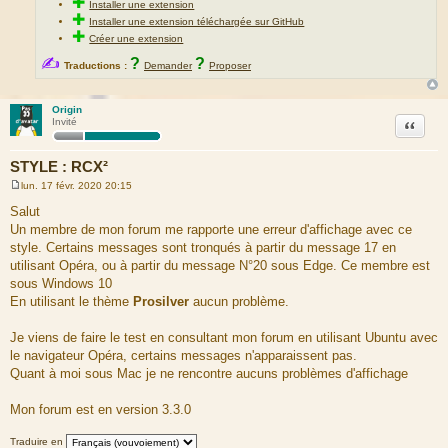
✚
Installer une extension
✚
Installer une extension téléchargée sur GitHub
✚
Créer une extension
✍
?
?
Traductions :
Demander
Proposer
Origin
Citation
Invité
STYLE : RCX²
lun. 17 févr. 2020 20:15
M
e
Salut
s
Un membre de mon forum me rapporte une erreur d'affichage avec ce
s
a
style. Certains messages sont tronqués à partir du message 17 en
g
utilisant Opéra, ou à partir du message N°20 sous Edge. Ce membre est
e
sous Windows 10
En utilisant le thème
Prosilver
aucun problème.
Je viens de faire le test en consultant mon forum en utilisant Ubuntu avec
le navigateur Opéra, certains messages n'apparaissent pas.
Quant à moi sous Mac je ne rencontre aucuns problèmes d'affichage
Mon forum est en version 3.3.0
Traduire en