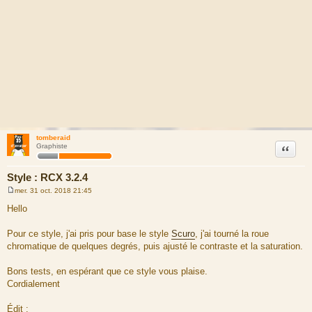
tomberaid
Citation
Graphiste
Style : RCX 3.2.4
mer. 31 oct. 2018 21:45
M
e
Hello
s
s
a
Pour ce style, j'ai pris pour base le style
Scuro
, j'ai tourné la roue
g
chromatique de quelques degrés, puis ajusté le contraste et la saturation.
e
Bons tests, en espérant que ce style vous plaise.
Cordialement
Édit :