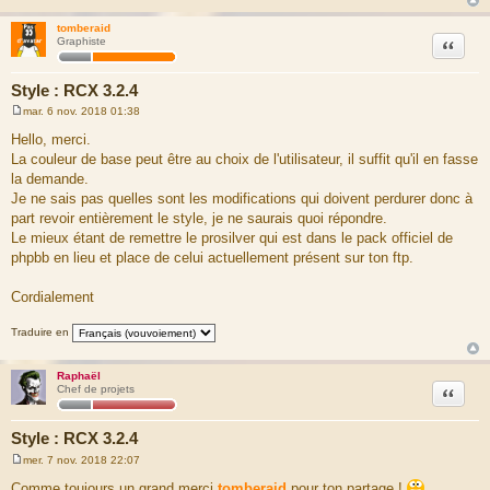
tomberaid
Citation
Graphiste
Style : RCX 3.2.4
mar. 6 nov. 2018 01:38
M
e
Hello, merci.
s
La couleur de base peut être au choix de l'utilisateur, il suffit qu'il en fasse
s
a
la demande.
g
Je ne sais pas quelles sont les modifications qui doivent perdurer donc à
e
part revoir entièrement le style, je ne saurais quoi répondre.
Le mieux étant de remettre le prosilver qui est dans le pack officiel de
phpbb en lieu et place de celui actuellement présent sur ton ftp.
Cordialement
Traduire en
Raphaël
Citation
Chef de projets
Style : RCX 3.2.4
mer. 7 nov. 2018 22:07
M
e
Comme toujours un grand merci
tomberaid
pour ton partage !