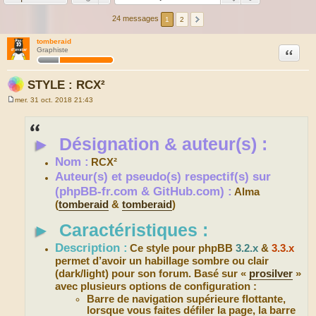
24 messages
1
2
tomberaid
Citation
Graphiste
STYLE : RCX²
mer. 31 oct. 2018 21:43
M
e
s
s
►
Désignation & auteur(s) :
a
g
e
Nom :
RCX²
Auteur(s) et pseudo(s) respectif(s) sur
(phpBB-fr.com & GitHub.com) :
Alma
(
tomberaid
&
tomberaid
)
►
Caractéristiques :
Description :
Ce style pour phpBB
3.2.x
&
3.3.x
permet d’avoir un habillage sombre ou clair
(dark/light) pour son forum. Basé sur «
prosilver
»
avec plusieurs options de configuration :
Barre de navigation supérieure flottante,
lorsque vous faites défiler la page, la barre