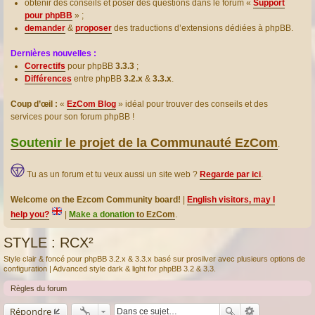
obtenir des conseils et poser des questions dans le forum «
Support
pour phpBB
» ;
demander
&
proposer
des traductions d’extensions dédiées à phpBB.
Dernières nouvelles :
Correctifs
pour phpBB
3.3.3
;
Différences
entre phpBB
3.2.x
&
3.3.x
.
Coup d’œil :
«
EzCom Blog
» idéal pour trouver des conseils et des
services pour son forum phpBB !
Soutenir
le projet de la Communauté EzCom
.
Tu as un forum et tu veux aussi un site web ?
Regarde par ici
.
Welcome on the Ezcom Community board!
|
English visitors, may I
help you?
|
Make a donation
to EzCom
.
STYLE : RCX²
Style clair & foncé pour phpBB 3.2.x & 3.3.x basé sur prosilver avec plusieurs options de
configuration | Advanced style dark & light for phpBB 3.2 & 3.3.
Règles du forum
Répondre