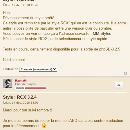
lun. 17 déc. 2018 13:40
M
e
Hello
s
Développement du style arrêté.
s
a
Ce style est remplacé par le style RCX² qui en est la continuité. Il a entre
g
autre la possibilité de basculer entre une version clair ou sombre.
e
Vous pouvez en voir un aperçu à l'adresse suivante :
MM Styles
Sélectionner le style RCX² par le sélectionneur de style rapide.
Tests en cours, certainement disponible pour la sortie de phpBB-3.2.5
Cordialement
Traduire en
Raphaël
Citation
Chef de projets
Style : RCX 3.2.4
lun. 17 déc. 2018 18:56
M
e
Merci pour ton suivi tombraid.
s
s
a
Je me suis permis de retirer la mention ABD car c’est contre production
g
pour le référencement.
e