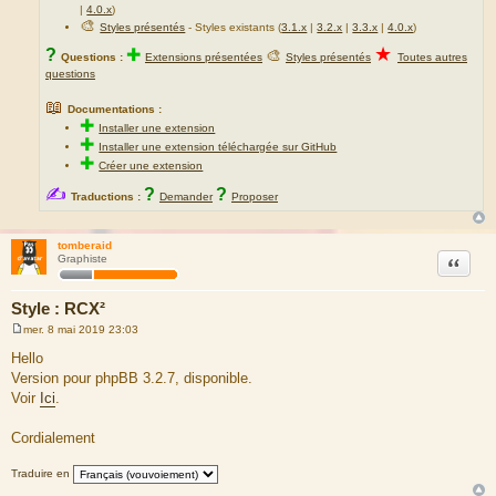
|
4.0.x
)
🎨
Styles présentés
- Styles existants (
3.1.x
|
3.2.x
|
3.3.x
|
4.0.x
)
★
?
✚
🎨
Questions :
Extensions présentées
Styles présentés
Toutes autres
questions
📖
Documentations :
✚
Installer une extension
✚
Installer une extension téléchargée sur GitHub
✚
Créer une extension
✍
?
?
Traductions :
Demander
Proposer
tomberaid
Citation
Graphiste
Style : RCX²
mer. 8 mai 2019 23:03
M
e
Hello
s
Version pour phpBB 3.2.7, disponible.
s
a
Voir
Ici
.
g
e
Cordialement
Traduire en