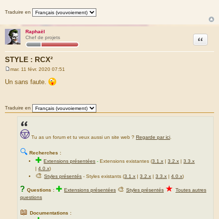
Traduire en
Raphaël
Citation
Chef de projets
STYLE : RCX²
mar. 11 févr. 2020 07:51
M
e
Un sans faute.
s
s
a
g
Traduire en
e
Tu as un forum et tu veux aussi un site web ?
Regarde par ici
.
🔍
Recherches :
✚
Extensions présentées
-
Extensions existantes (
3.1.x
|
3.2.x
|
3.3.x
|
4.0.x
)
🎨
Styles présentés
- Styles existants (
3.1.x
|
3.2.x
|
3.3.x
|
4.0.x
)
★
?
✚
🎨
Questions :
Extensions présentées
Styles présentés
Toutes autres
questions
📖
Documentations :