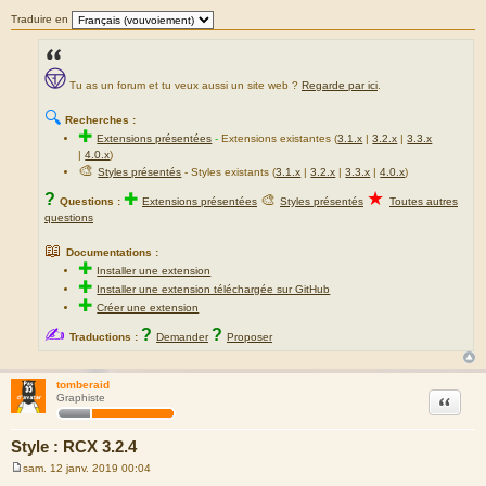
Traduire en
Tu as un forum et tu veux aussi un site web ?
Regarde par ici
.
🔍
Recherches :
✚
Extensions présentées
-
Extensions existantes (
3.1.x
|
3.2.x
|
3.3.x
|
4.0.x
)
🎨
Styles présentés
- Styles existants (
3.1.x
|
3.2.x
|
3.3.x
|
4.0.x
)
★
?
✚
🎨
Questions :
Extensions présentées
Styles présentés
Toutes autres
questions
📖
Documentations :
✚
Installer une extension
✚
Installer une extension téléchargée sur GitHub
✚
Créer une extension
✍
?
?
Traductions :
Demander
Proposer
tomberaid
Citation
Graphiste
Style : RCX 3.2.4
sam. 12 janv. 2019 00:04
M