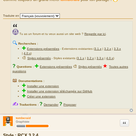
s
s
a
g
Traduire en
e
Tu as un forum et tu veux aussi un site web ?
Regarde par ici
.
🔍
Recherches :
✚
Extensions présentées
-
Extensions existantes (
3.1.x
|
3.2.x
|
3.3.x
|
4.0.x
)
🎨
Styles présentés
- Styles existants (
3.1.x
|
3.2.x
|
3.3.x
|
4.0.x
)
★
?
✚
🎨
Questions :
Extensions présentées
Styles présentés
Toutes autres
questions
📖
Documentations :
✚
Installer une extension
✚
Installer une extension téléchargée sur GitHub
✚
Créer une extension
✍
?
?
Traductions :
Demander
Proposer
tomberaid
Citation
Graphiste
Style : RCX 3.2.4