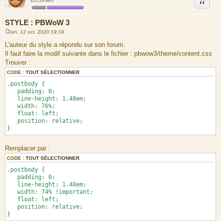
Citation
EzComien
STYLE : PBWoW 3
lun. 12 oct. 2020 19:19
M
e
L'auteur du style a répondu sur son forum.
s
Il faut faire la modif suivante dans le fichier : pbwow3/theme/content.css
s
a
Trouver :
g
e
CODE :
TOUT SÉLECTIONNER
.postbody {
padding: 0;
line-height: 1.48em;
width: 76%;
float: left;
position: relative;
}
Remplacer par :
CODE :
TOUT SÉLECTIONNER
.postbody {
padding: 0;
line-height: 1.48em;
width: 74% !important;
float: left;
position: relative;
}