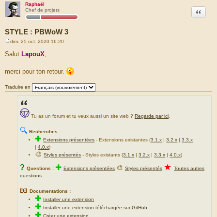
Raphaël
Citation
Chef de projets
STYLE : PBWoW 3
dim. 25 oct. 2020 16:20
M
e
Salut
LapouX
,
s
s
a
merci pour ton retour.
g
e
Traduire en
Tu as un forum et tu veux aussi un site web ?
Regarde par ici
.
🔍
Recherches :
✚
Extensions présentées
-
Extensions existantes (
3.1.x
|
3.2.x
|
3.3.x
|
4.0.x
)
🎨
Styles présentés
- Styles existants (
3.1.x
|
3.2.x
|
3.3.x
|
4.0.x
)
★
?
✚
🎨
Questions :
Extensions présentées
Styles présentés
Toutes autres
questions
📖
Documentations :
✚
Installer une extension
✚
Installer une extension téléchargée sur GitHub
✚
Créer une extension