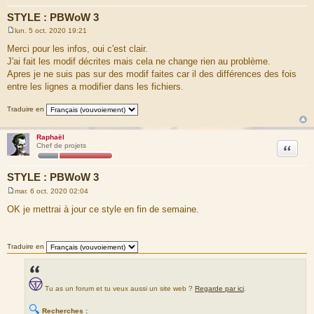
STYLE : PBWoW 3
lun. 5 oct. 2020 19:21
M
e
Merci pour les infos, oui c'est clair.
s
J'ai fait les modif décrites mais cela ne change rien au problème.
s
a
Apres je ne suis pas sur des modif faites car il des différences des fois
g
entre les lignes a modifier dans les fichiers.
e
Traduire en
Raphaël
Citation
Chef de projets
STYLE : PBWoW 3
mar. 6 oct. 2020 02:04
M
e
OK je mettrai à jour ce style en fin de semaine.
s
s
a
g
Traduire en
e
Tu as un forum et tu veux aussi un site web ?
Regarde par ici
.
🔍
Recherches :