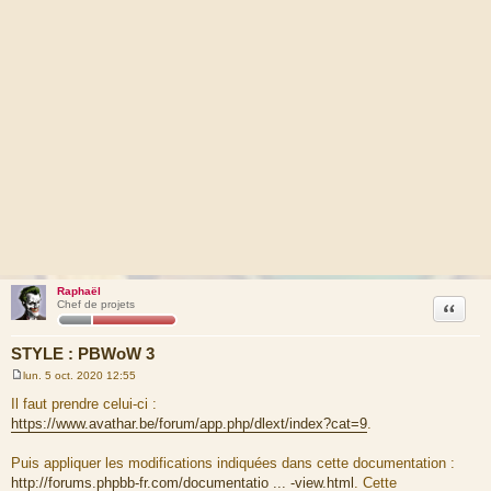
Raphaël
Citation
Chef de projets
STYLE : PBWoW 3
lun. 5 oct. 2020 12:55
M
e
Il faut prendre celui-ci :
s
https://www.avathar.be/forum/app.php/dlext/index?cat=9
.
s
a
g
Puis appliquer les modifications indiquées dans cette documentation :
e
http://forums.phpbb-fr.com/documentatio ... -view.html
. Cette