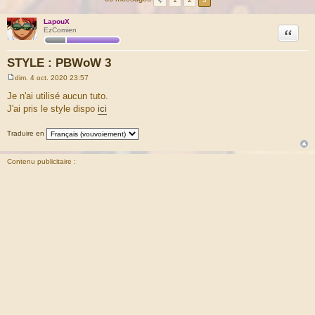
LapouX
Citation
EzComien
STYLE : PBWoW 3
dim. 4 oct. 2020 23:57
M
e
Je n'ai utilisé aucun tuto.
s
J'ai pris le style dispo
ici
s
a
g
Traduire en
e
Contenu publicitaire :