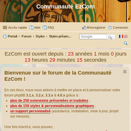
Communauté EzCom
Accès rapide
Aide
FAQ
M’enregistrer
Connexion
Portail
Forum
Styles
Styles présentés & traduits
ec
EzCom est ouvert depuis :
23
années
1
mois
0
jours
her
13
heures
29
minutes
16
secondes
ch
Bienvenue sur le forum de la Communauté
er
EzCom !
En ces lieux, nous vous aidons à mettre en place et à personnaliser votre
forum phpBB
3.1.x
,
3.2.x
,
3.3.x
&
4.0.x
grâce à :
plus de 250 extensions présentées et traduites
;
plus de 150 styles & personnalisations graphiques
;
un support personnalisé
(assistance, installation, mise à jour, projet
sur mesure).
Une fois inscrit.e, vous pouvez :