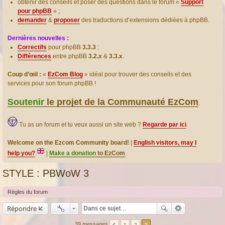
obtenir des conseils et poser des questions dans le forum «
Support
pour phpBB
» ;
demander
&
proposer
des traductions d’extensions dédiées à phpBB.
Dernières nouvelles :
Correctifs
pour phpBB
3.3.3
;
Différences
entre phpBB
3.2.x
&
3.3.x
.
Coup d’œil :
«
EzCom Blog
» idéal pour trouver des conseils et des
services pour son forum phpBB !
Soutenir
le projet de la Communauté EzCom
.
Tu as un forum et tu veux aussi un site web ?
Regarde par ici
.
Welcome on the Ezcom Community board!
|
English visitors, may I
help you?
|
Make a donation
to EzCom
.
STYLE : PBWoW 3
Règles du forum
Répondre
39 messages
1
2
3