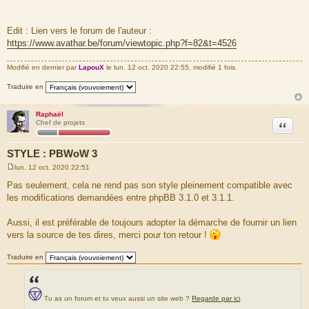
Edit : Lien vers le forum de l'auteur :
https://www.avathar.be/forum/viewtopic.php?f=82&t=4526
Modifié en dernier par
LapouX
le lun. 12 oct. 2020 22:55, modifié 1 fois.
Traduire en
Raphaël
Citation
Chef de projets
STYLE : PBWoW 3
lun. 12 oct. 2020 22:51
M
e
Pas seulement, cela ne rend pas son style pleinement compatible avec
s
les modifications demandées entre phpBB 3.1.0 et 3.1.1.
s
a
g
Aussi, il est préférable de toujours adopter la démarche de fournir un lien
e
vers la source de tes dires, merci pour ton retour !
Traduire en
Tu as un forum et tu veux aussi un site web ?
Regarde par ici
.