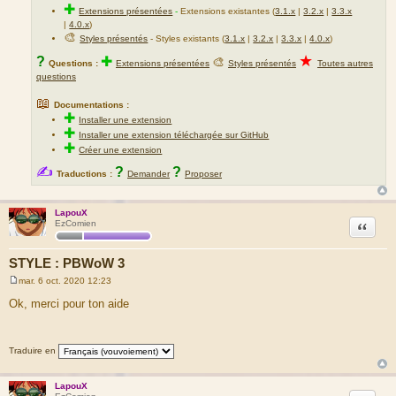
✚
Extensions présentées
-
Extensions existantes (
3.1.x
|
3.2.x
|
3.3.x
|
4.0.x
)
🎨
Styles présentés
- Styles existants (
3.1.x
|
3.2.x
|
3.3.x
|
4.0.x
)
★
?
✚
🎨
Questions :
Extensions présentées
Styles présentés
Toutes autres
questions
📖
Documentations :
✚
Installer une extension
✚
Installer une extension téléchargée sur GitHub
✚
Créer une extension
✍
?
?
Traductions :
Demander
Proposer
LapouX
Citation
EzComien
STYLE : PBWoW 3
mar. 6 oct. 2020 12:23
M
e
Ok, merci pour ton aide
s
s
a
g
Traduire en
e
LapouX