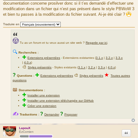
documentation concerne prosilver donc si il t’es demandé d’effectuer une
modification dans un fichier qui n’est pas présent dans le style PBWoW 3
et bien tu passes à la modification du fichier suivant. Ai-je été clair ?
Traduire en
Tu as un forum et tu veux aussi un site web ?
Regarde par ici
.
🔍
Recherches :
✚
Extensions présentées
-
Extensions existantes (
3.1.x
|
3.2.x
|
3.3.x
|
4.0.x
)
🎨
Styles présentés
- Styles existants (
3.1.x
|
3.2.x
|
3.3.x
|
4.0.x
)
★
?
✚
🎨
Questions :
Extensions présentées
Styles présentés
Toutes autres
questions
📖
Documentations :
✚
Installer une extension
✚
Installer une extension téléchargée sur GitHub
✚
Créer une extension
✍
?
?
Traductions :
Demander
Proposer
LapouX
Citation
EzComien