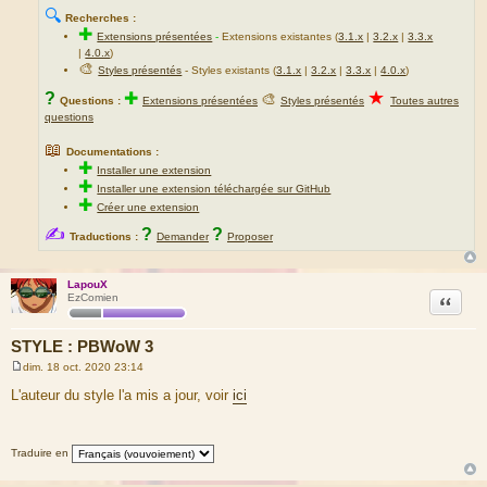
🔍
Recherches :
✚
Extensions présentées
-
Extensions existantes (
3.1.x
|
3.2.x
|
3.3.x
|
4.0.x
)
🎨
Styles présentés
- Styles existants (
3.1.x
|
3.2.x
|
3.3.x
|
4.0.x
)
★
?
✚
🎨
Questions :
Extensions présentées
Styles présentés
Toutes autres
questions
📖
Documentations :
✚
Installer une extension
✚
Installer une extension téléchargée sur GitHub
✚
Créer une extension
✍
?
?
Traductions :
Demander
Proposer
LapouX
Citation
EzComien
STYLE : PBWoW 3
dim. 18 oct. 2020 23:14
M
e
L'auteur du style l'a mis a jour, voir
ici
s
s
a
g
Traduire en
e