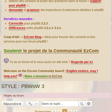
obtenir des conseils et poser des questions dans le forum «
Support
pour phpBB
» ;
demander
&
proposer
des traductions d’extensions dédiées à phpBB.
Dernières nouvelles :
Correctifs
pour phpBB
3.3.3
;
Différences
entre phpBB
3.2.x
&
3.3.x
.
Coup d’œil :
«
EzCom Blog
» idéal pour trouver des conseils et des
services pour son forum phpBB !
Soutenir
le projet de la Communauté EzCom
.
Tu as un forum et tu veux aussi un site web ?
Regarde par ici
.
Welcome on the Ezcom Community board!
|
English visitors, may I
help you?
|
Make a donation
to EzCom
.
STYLE : PBWoW 3
Règles du forum
Répondre
39 messages
1
2
3