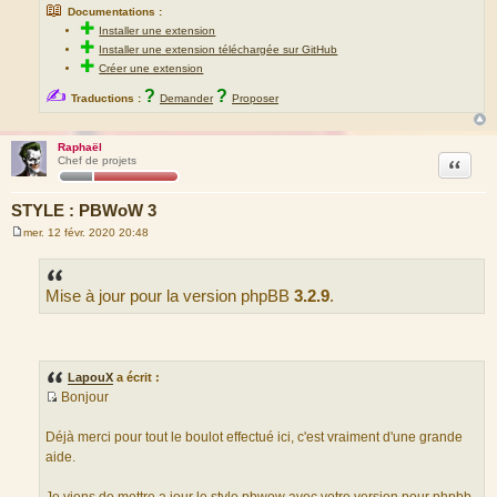
📖
Documentations :
✚
Installer une extension
✚
Installer une extension téléchargée sur GitHub
✚
Créer une extension
✍
?
?
Traductions :
Demander
Proposer
Raphaël
Citation
Chef de projets
STYLE : PBWoW 3
mer. 12 févr. 2020 20:48
M
e
s
s
Mise à jour pour la version phpBB
3.2.9
.
a
g
e
LapouX
a écrit :
Bonjour
S
o
Déjà merci pour tout le boulot effectué ici, c'est vraiment d'une grande
u
aide.
r
c