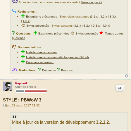
Tu as un forum et tu veux aussi un site web ?
Regarde par ici
.
🔍
Recherches :
✚
Extensions présentées
-
Extensions existantes (
3.1.x
|
3.2.x
|
3.3.x
|
4.0.x
)
🎨
Styles présentés
- Styles existants (
3.1.x
|
3.2.x
|
3.3.x
|
4.0.x
)
★
?
✚
🎨
Questions :
Extensions présentées
Styles présentés
Toutes autres
questions
📖
Documentations :
✚
Installer une extension
✚
Installer une extension téléchargée sur GitHub
✚
Créer une extension
✍
?
?
Traductions :
Demander
Proposer
Raphaël
Citation
Chef de projets
STYLE : PBWoW 3
jeu. 28 sept. 2017 03:32
M
e
s
s
Mise à jour de la version de développement
3.2.1.2
.
a
g
e