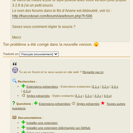
Je viens de mettre a jour le style pbwow avec votre version pour phpbb
e
3.2.8 & j'ai un petit soucis.
d
Le nom des forums dans le fils d’Ariane est dédoublé, voir ici :
u
http://francobowl.com/forum/viewforum.php?f=586
m
e
Savez-vous comment régler le soucis ?
s
s
Merci
a
Ton problème a été corrigé dans la nouvelle version.
g
e
Traduire en
Tu as un forum et tu veux aussi un site web ?
Regarde par ici
.
🔍
Recherches :
✚
Extensions présentées
-
Extensions existantes (
3.1.x
|
3.2.x
|
3.3.x
|
4.0.x
)
🎨
Styles présentés
- Styles existants (
3.1.x
|
3.2.x
|
3.3.x
|
4.0.x
)
★
?
✚
🎨
Questions :
Extensions présentées
Styles présentés
Toutes autres
questions
📖
Documentations :
✚
Installer une extension
✚
Installer une extension téléchargée sur GitHub
✚
Créer une extension