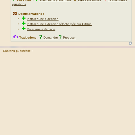
questions
📖
Documentations :
✚
Installer une extension
✚
Installer une extension téléchargée sur GitHub
✚
Créer une extension
✍
?
?
Traductions :
Demander
Proposer
Contenu publicitaire :