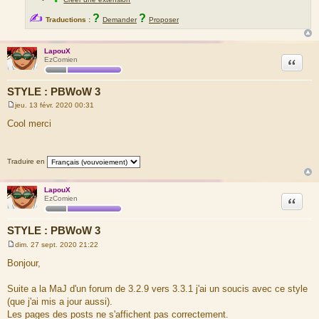
✍
?
?
Traductions :
Demander
Proposer
LapouX
Citation
EzComien
STYLE : PBWoW 3
jeu. 13 févr. 2020 00:31
M
e
Cool merci
s
s
a
g
Traduire en
e
LapouX
Citation
EzComien
STYLE : PBWoW 3
dim. 27 sept. 2020 21:22
M
e
Bonjour,
s
s
a
Suite a la MaJ d'un forum de 3.2.9 vers 3.3.1 j'ai un soucis avec ce style
g
(que j'ai mis a jour aussi).
e
Les pages des posts ne s'affichent pas correctement.