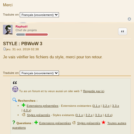
Merci
Traduire en
Raphaël
Citation
Chef de projets
STYLE : PBWoW 3
jeu. 31 oct. 2019 02:38
M
e
Je vais vérifier les fichiers du style, merci pour ton retour.
s
s
a
g
Traduire en
e
Tu as un forum et tu veux aussi un site web ?
Regarde par ici
.
🔍
Recherches :
✚
Extensions présentées
-
Extensions existantes (
3.1.x
|
3.2.x
|
3.3.x
|
4.0.x
)
🎨
Styles présentés
- Styles existants (
3.1.x
|
3.2.x
|
3.3.x
|
4.0.x
)
★
?
✚
🎨
Questions :
Extensions présentées
Styles présentés
Toutes autres
questions