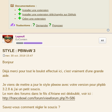
📖
Documentations :
✚
Installer une extension
✚
Installer une extension téléchargée sur GitHub
✚
Créer une extension
✍
?
?
Traductions :
Demander
Proposer
LapouX
Citation
EzComien
STYLE : PBWoW 3
mer. 30 oct. 2019 15:47
M
e
Bonjour
s
s
a
Déjà merci pour tout le boulot effectué ici, c'est vraiment d'une grande
g
aide.
e
Je viens de mettre a jour le style pbwow avec votre version pour phpbb
3.2.8 & j'ai un petit soucis.
Le nom des forums dans le fils d’Ariane est dédoublé, voir ici :
http://francobowl.com/forum/viewforum.php?f=586
Savez-vous comment régler le soucis ?