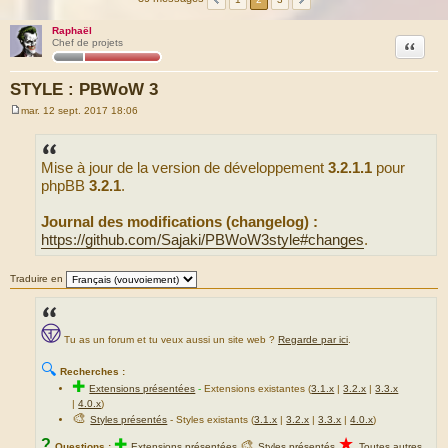
Raphaël
Citation
Chef de projets
STYLE : PBWoW 3
mar. 12 sept. 2017 18:06
M
e
s
s
Mise à jour de la version de développement
3.2.1.1
pour
a
g
phpBB
3.2.1
.
e
Journal des modifications (changelog) :
https://github.com/Sajaki/PBWoW3style#changes
.
Traduire en
Tu as un forum et tu veux aussi un site web ?
Regarde par ici
.
🔍
Recherches :
✚
Extensions présentées
-
Extensions existantes (
3.1.x
|
3.2.x
|
3.3.x
|
4.0.x
)
🎨
Styles présentés
- Styles existants (
3.1.x
|
3.2.x
|
3.3.x
|
4.0.x
)
★
?
✚
🎨
Questions :
Extensions présentées
Styles présentés
Toutes autres