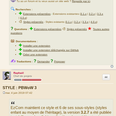
Tu as un forum et tu veux aussi un site web ?
Regarde par ici
.
🔍
Recherches :
✚
Extensions présentées
-
Extensions existantes (
3.1.x
|
3.2.x
|
3.3.x
|
4.0.x
)
🎨
Styles présentés
- Styles existants (
3.1.x
|
3.2.x
|
3.3.x
|
4.0.x
)
★
?
✚
🎨
Questions :
Extensions présentées
Styles présentés
Toutes autres
questions
📖
Documentations :
✚
Installer une extension
✚
Installer une extension téléchargée sur GitHub
✚
Créer une extension
✍
?
?
Traductions :
Demander
Proposer
Raphaël
Citation
Chef de projets
STYLE : PBWoW 3
mar. 4 juin 2019 07:42
M
e
s
s
EzCom maintient ce style et 6 de ses sous-styles (styles
a
g
enfant au moyen de l’héritage), la version
3.2.7
a été publiée
e