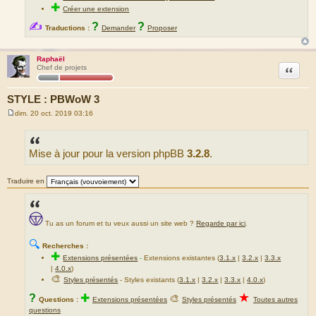
✚
Créer une extension
✍
?
?
Traductions :
Demander
Proposer
Raphaël
Citation
Chef de projets
STYLE : PBWoW 3
dim. 20 oct. 2019 03:16
M
e
s
s
Mise à jour pour la version phpBB
3.2.8
.
a
g
e
Traduire en
Tu as un forum et tu veux aussi un site web ?
Regarde par ici
.
🔍
Recherches :
✚
Extensions présentées
-
Extensions existantes (
3.1.x
|
3.2.x
|
3.3.x
|
4.0.x
)
🎨
Styles présentés
- Styles existants (
3.1.x
|
3.2.x
|
3.3.x
|
4.0.x
)
★
?
✚
🎨
Questions :
Extensions présentées
Styles présentés
Toutes autres
questions