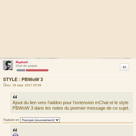
Raphaël
Citation
Chef de projets
STYLE : PBWoW 3
lun. 18 sept. 2017 05:59
M
e
s
s
Ajout du lien vers l'addon pour l'extension mChat et le style
a
g
PBWoW 3 dans les notes du premier message de ce sujet.
e
Traduire en