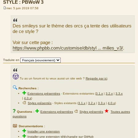
STYLE : PBWoW 3
mer. 5 juin 2019 07:58
M
e
s
s
Des smileys sur le thème des orcs ça tente des utilisateurs
a
g
de ce style ?
e
Voir sur cette page :
https://www.phpbb.com/customise/db/styl ... milies_v3/
.
Traduire en
Tu as un forum et tu veux aussi un site web ?
Regarde par ici
.
🔍
Recherches :
✚
Extensions présentées
-
Extensions existantes (
3.1.x
|
3.2.x
|
3.3.x
|
4.0.x
)
🎨
Styles présentés
- Styles existants (
3.1.x
|
3.2.x
|
3.3.x
|
4.0.x
)
★
?
✚
🎨
Questions :
Extensions présentées
Styles présentés
Toutes autres
questions
📖
Documentations :
✚
Installer une extension
✚
Installer une extension téléchargée sur GitHub