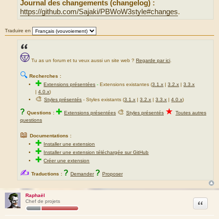
Journal des changements (changelog) :
https://github.com/Sajaki/PBWoW3style#changes
.
Traduire en
Tu as un forum et tu veux aussi un site web ?
Regarde par ici
.
🔍
Recherches :
✚
Extensions présentées
-
Extensions existantes (
3.1.x
|
3.2.x
|
3.3.x
|
4.0.x
)
🎨
Styles présentés
- Styles existants (
3.1.x
|
3.2.x
|
3.3.x
|
4.0.x
)
★
?
✚
🎨
Questions :
Extensions présentées
Styles présentés
Toutes autres
questions
📖
Documentations :
✚
Installer une extension
✚
Installer une extension téléchargée sur GitHub
✚
Créer une extension
✍
?
?
Traductions :
Demander
Proposer
Raphaël
Citation
Chef de projets