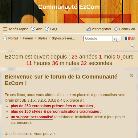
Communauté EzCom
Accès rapide
Aide
FAQ
M’enregistrer
Connexion
Portail
Forum
Styles
Styles présentés & traduits
ec
EzCom est ouvert depuis :
23
années
1
mois
0
jours
her
11
heures
36
minutes
33
secondes
ch
Bienvenue sur le forum de la Communauté
er
EzCom !
En ces lieux, nous vous aidons à mettre en place et à personnaliser votre
forum phpBB
3.1.x
,
3.2.x
,
3.3.x
&
4.0.x
grâce à :
plus de 250 extensions présentées et traduites
;
plus de 150 styles & personnalisations graphiques
;
un support personnalisé
(assistance, installation, mise à jour, projet
sur mesure).
Une fois inscrit.e, vous pouvez :