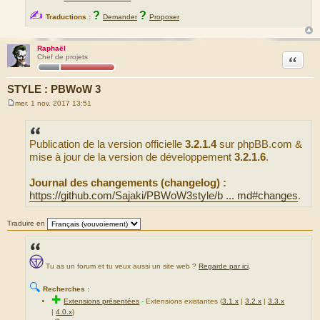
✍
?
?
Traductions :
Demander
Proposer
Raphaël
Citation
Chef de projets
STYLE : PBWoW 3
mer. 1 nov. 2017 13:51
M
e
s
s
Publication de la version officielle
3.2.1.4
sur phpBB.com &
a
g
mise à jour de la version de développement
3.2.1.6
.
e
Journal des changements (changelog) :
https://github.com/Sajaki/PBWoW3style/b ... md#changes
.
Traduire en
Tu as un forum et tu veux aussi un site web ?
Regarde par ici
.
🔍
Recherches :
✚
Extensions présentées
-
Extensions existantes (
3.1.x
|
3.2.x
|
3.3.x
|
4.0.x
)