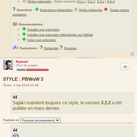
🎨
Styles présentés
- Styles existants (
3.1.x
|
3.2.x
|
3.3.x
|
4.0.x
)
★
?
✚
🎨
Questions :
Extensions présentées
Styles présentés
Toutes autres
questions
📖
Documentations :
✚
Installer une extension
✚
Installer une extension téléchargée sur GitHub
✚
Créer une extension
✍
?
?
Traductions :
Demander
Proposer
Raphaël
Citation
Chef de projets
STYLE : PBWoW 3
ven. 4 mai 2018 01:48
M
e
s
s
Sajaki maintient toujours ce style, la version
3.2.2
a été
a
g
publiée en mars dernier.
e
Traduire en