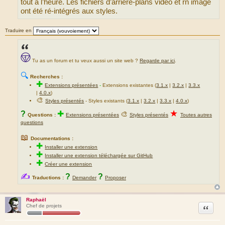
tout à l’heure. Les fichiers d’arrière-plans vidéo et rn image
ont été ré-intégrés aux styles.
Traduire en
Tu as un forum et tu veux aussi un site web ?
Regarde par ici
.
🔍
Recherches :
✚
Extensions présentées
-
Extensions existantes (
3.1.x
|
3.2.x
|
3.3.x
|
4.0.x
)
🎨
Styles présentés
- Styles existants (
3.1.x
|
3.2.x
|
3.3.x
|
4.0.x
)
★
?
✚
🎨
Questions :
Extensions présentées
Styles présentés
Toutes autres
questions
📖
Documentations :
✚
Installer une extension
✚
Installer une extension téléchargée sur GitHub
✚
Créer une extension
✍
?
?
Traductions :
Demander
Proposer
Raphaël
Citation
Chef de projets