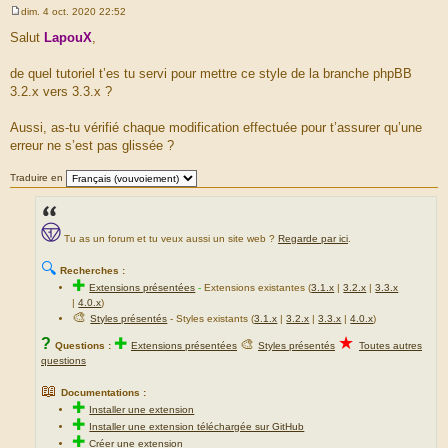
dim. 4 oct. 2020 22:52
M
e
Salut
LapouX
,
s
s
a
de quel tutoriel t’es tu servi pour mettre ce style de la branche phpBB
g
3.2.x vers 3.3.x ?
e
Aussi, as-tu vérifié chaque modification effectuée pour t’assurer qu’une
erreur ne s’est pas glissée ?
Traduire en
Tu as un forum et tu veux aussi un site web ?
Regarde par ici
.
🔍
Recherches :
✚
Extensions présentées
-
Extensions existantes (
3.1.x
|
3.2.x
|
3.3.x
|
4.0.x
)
🎨
Styles présentés
- Styles existants (
3.1.x
|
3.2.x
|
3.3.x
|
4.0.x
)
★
?
✚
🎨
Questions :
Extensions présentées
Styles présentés
Toutes autres
questions
📖
Documentations :
✚
Installer une extension
✚
Installer une extension téléchargée sur GitHub
✚
Créer une extension