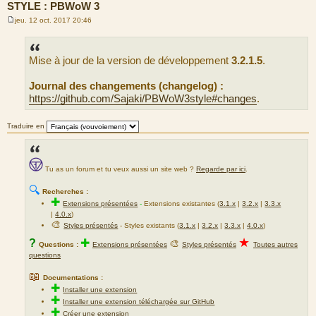
STYLE : PBWoW 3
jeu. 12 oct. 2017 20:46
M
e
s
s
Mise à jour de la version de développement
3.2.1.5
.
a
g
e
Journal des changements (changelog) :
https://github.com/Sajaki/PBWoW3style#changes
.
Traduire en
Tu as un forum et tu veux aussi un site web ?
Regarde par ici
.
🔍
Recherches :
✚
Extensions présentées
-
Extensions existantes (
3.1.x
|
3.2.x
|
3.3.x
|
4.0.x
)
🎨
Styles présentés
- Styles existants (
3.1.x
|
3.2.x
|
3.3.x
|
4.0.x
)
★
?
✚
🎨
Questions :
Extensions présentées
Styles présentés
Toutes autres
questions
📖
Documentations :
✚
Installer une extension
✚
Installer une extension téléchargée sur GitHub
✚
Créer une extension