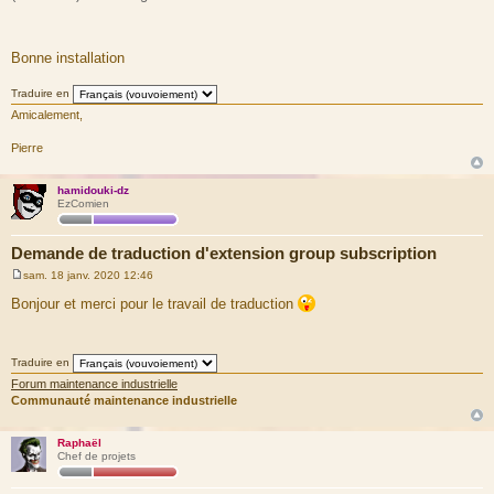
Bonne installation
Traduire en
Amicalement,
Pierre
hamidouki-dz
EzComien
Demande de traduction d'extension group subscription
sam. 18 janv. 2020 12:46
M
e
Bonjour et merci pour le travail de traduction
s
s
a
g
Traduire en
e
Forum maintenance industrielle
Communauté maintenance industrielle
Raphaël
Chef de projets