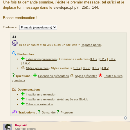
Une fois ta demande soumise, j’édite le premier message, tel qu’ici et je
déplace ton message dans le
viewtopic.php?f=25&t=144
.
Bonne continuation !
Traduire en
Tu as un forum et tu veux aussi un site web ?
Regarde par ici
.
🔍
Recherches :
✚
Extensions présentées
-
Extensions existantes (
3.1.x
|
3.2.x
|
3.3.x
|
4.0.x
)
🎨
Styles présentés
- Styles existants (
3.1.x
|
3.2.x
|
3.3.x
|
4.0.x
)
★
?
✚
🎨
Questions :
Extensions présentées
Styles présentés
Toutes autres
questions
📖
Documentations :
✚
Installer une extension
✚
Installer une extension téléchargée sur GitHub
✚
Créer une extension
✍
?
?
Traductions :
Demander
Proposer
Raphaël
Chef de projets