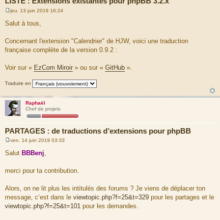
LISTE : Extensions existantes pour phpBB 3.2.x
jeu. 13 juin 2019 16:24
M
e
Salut à tous,
s
s
a
Concernant l'extension "Calendrier" de HJW, voici une traduction
g
française complète de la version 0.9.2 :
e
Voir sur «
EzCom Miroir
» ou sur «
GitHub
».
Traduire en
Raphaël
Chef de projets
PARTAGES : de traductions d’extensions pour phpBB
ven. 14 juin 2019 03:33
M
e
Salut
BBBenj
,
s
s
a
merci pour ta contribution.
g
e
Alors, on ne lit plus les intitulés des forums ? Je viens de déplacer ton
message, c’est dans le
viewtopic.php?f=25&t=329
pour les partages et le
viewtopic.php?f=25&t=101
pour les demandes.