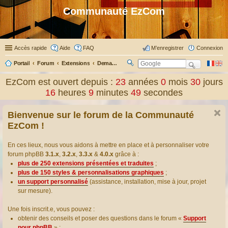
Communauté EzCom
Accès rapide
Aide
FAQ
M’enregistrer
Connexion
Portail
Forum
Extensions
Demander ou proposer des traductions d’extensions
R
ec
EzCom est ouvert depuis :
23
années
0
mois
30
jours
her
16
heures
9
minutes
50
secondes
ch
er
Bienvenue sur le forum de la Communauté
EzCom !
En ces lieux, nous vous aidons à mettre en place et à personnaliser votre
forum phpBB
3.1.x
,
3.2.x
,
3.3.x
&
4.0.x
grâce à :
plus de 250 extensions présentées et traduites
;
plus de 150 styles & personnalisations graphiques
;
un support personnalisé
(assistance, installation, mise à jour, projet
sur mesure).
Une fois inscrit.e, vous pouvez :
obtenir des conseils et poser des questions dans le forum «
Support
pour phpBB
» ;