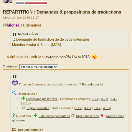
REPARTITION : Demandes & propositions de traductions
ven. 14 juin 2019 15:17
M
e
@
Michel
, ta demande :
s
s
Michel
a écrit :
a
g
Demande de traduction de de cette extension
e
S
Member Avatar & Status [MAS]
o
u
…a été publiée, voir le
viewtopic.php?f=11&t=1018
.
r
c
Traduire en
e
d
u
Tu as un forum et tu veux aussi un site web ?
Regarde par ici
.
m
e
🔍
Recherches :
s
✚
Extensions présentées
-
Extensions existantes (
3.1.x
|
3.2.x
|
3.3.x
s
|
4.0.x
)
a
🎨
Styles présentés
- Styles existants (
3.1.x
|
3.2.x
|
3.3.x
|
4.0.x
)
g
★
?
✚
🎨
Questions :
Extensions présentées
Styles présentés
Toutes autres
e
questions
📖
Documentations :