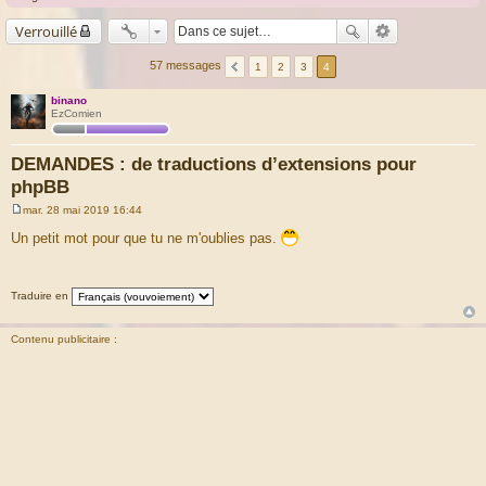
Verrouillé
57 messages
1
2
3
4
binano
EzComien
DEMANDES : de traductions d’extensions pour
phpBB
mar. 28 mai 2019 16:44
M
e
Un petit mot pour que tu ne m'oublies pas.
s
s
a
g
Traduire en
e
Contenu publicitaire :