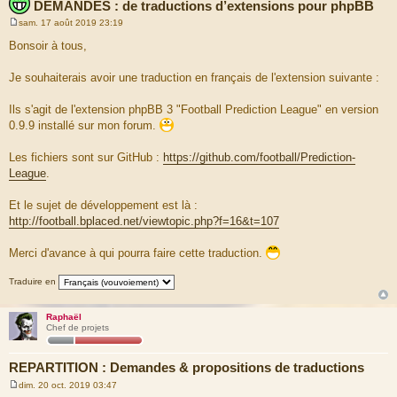
DEMANDES : de traductions d’extensions pour phpBB
sam. 17 août 2019 23:19
M
e
Bonsoir à tous,
s
s
a
Je souhaiterais avoir une traduction en français de l'extension suivante :
g
e
Ils s'agit de l'extension phpBB 3 "Football Prediction League" en version
0.9.9 installé sur mon forum.
Les fichiers sont sur GitHub :
https://github.com/football/Prediction-
League
.
Et le sujet de développement est là :
http://football.bplaced.net/viewtopic.php?f=16&t=107
Merci d'avance à qui pourra faire cette traduction.
Traduire en
Raphaël
Chef de projets
REPARTITION : Demandes & propositions de traductions
dim. 20 oct. 2019 03:47
M