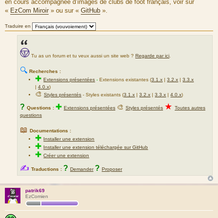
en cours accompagnée d’images de clubs de foot français, voir sur
s
«
EzCom Miroir
» ou sur «
GitHub
».
s
a
Traduire en
g
e
Tu as un forum et tu veux aussi un site web ?
Regarde par ici
.
🔍
Recherches :
✚
Extensions présentées
-
Extensions existantes (
3.1.x
|
3.2.x
|
3.3.x
|
4.0.x
)
🎨
Styles présentés
- Styles existants (
3.1.x
|
3.2.x
|
3.3.x
|
4.0.x
)
★
?
✚
🎨
Questions :
Extensions présentées
Styles présentés
Toutes autres
questions
📖
Documentations :
✚
Installer une extension
✚
Installer une extension téléchargée sur GitHub
✚
Créer une extension
✍
?
?
Traductions :
Demander
Proposer
patrik69
EzComien