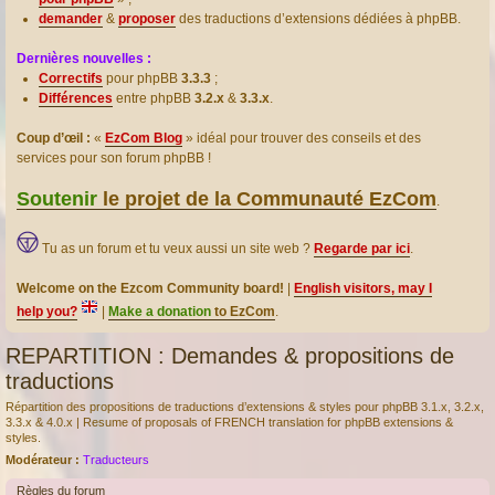
demander
&
proposer
des traductions d’extensions dédiées à phpBB.
Dernières nouvelles :
Correctifs
pour phpBB
3.3.3
;
Différences
entre phpBB
3.2.x
&
3.3.x
.
Coup d’œil :
«
EzCom Blog
» idéal pour trouver des conseils et des
services pour son forum phpBB !
Soutenir
le projet de la Communauté EzCom
.
Tu as un forum et tu veux aussi un site web ?
Regarde par ici
.
Welcome on the Ezcom Community board!
|
English visitors, may I
help you?
|
Make a donation
to EzCom
.
REPARTITION : Demandes & propositions de
traductions
Répartition des propositions de traductions d’extensions & styles pour phpBB 3.1.x, 3.2.x,
3.3.x & 4.0.x | Resume of proposals of FRENCH translation for phpBB extensions &
styles.
Modérateur :
Traducteurs
Règles du forum