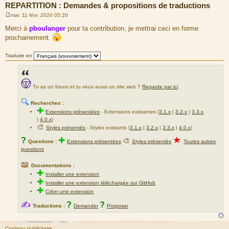
REPARTITION : Demandes & propositions de traductions
mar. 11 févr. 2020 05:20
M
e
Merci à
pboulanger
pour ta contribution, je mettrai ceci en forme
s
prochainement.
s
a
g
Traduire en
e
Tu as un forum et tu veux aussi un site web ?
Regarde par ici
.
🔍
Recherches :
✚
Extensions présentées
-
Extensions existantes (
3.1.x
|
3.2.x
|
3.3.x
|
4.0.x
)
🎨
Styles présentés
- Styles existants (
3.1.x
|
3.2.x
|
3.3.x
|
4.0.x
)
★
?
✚
🎨
Questions :
Extensions présentées
Styles présentés
Toutes autres
questions
📖
Documentations :
✚
Installer une extension
✚
Installer une extension téléchargée sur GitHub
✚
Créer une extension
✍
?
?
Traductions :
Demander
Proposer
Contenu publicitaire :