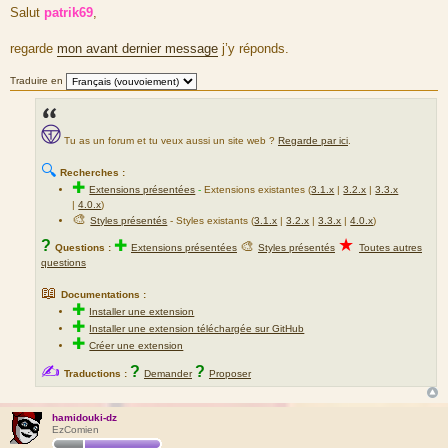
e
Salut
patrik69
,
s
s
a
regarde
mon avant dernier message
j’y réponds.
g
e
Traduire en
Tu as un forum et tu veux aussi un site web ?
Regarde par ici
.
🔍
Recherches :
✚
Extensions présentées
-
Extensions existantes (
3.1.x
|
3.2.x
|
3.3.x
|
4.0.x
)
🎨
Styles présentés
- Styles existants (
3.1.x
|
3.2.x
|
3.3.x
|
4.0.x
)
★
?
✚
🎨
Questions :
Extensions présentées
Styles présentés
Toutes autres
questions
📖
Documentations :
✚
Installer une extension
✚
Installer une extension téléchargée sur GitHub
✚
Créer une extension
✍
?
?
Traductions :
Demander
Proposer
hamidouki-dz
EzComien