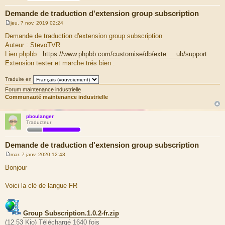
Demande de traduction d'extension group subscription
jeu. 7 nov. 2019 02:24
M
e
Demande de traduction d'extension group subscription
s
Auteur : StevoTVR
s
a
Lien phpbb :
https://www.phpbb.com/customise/db/exte ... ub/support
g
Extension tester et marche trés bien .
e
Traduire en
Forum maintenance industrielle
Communauté maintenance industrielle
pboulanger
Traducteur
Demande de traduction d'extension group subscription
mar. 7 janv. 2020 12:43
M
e
Bonjour
s
s
a
Voici la clé de langue FR
g
e
Group Subscription.1.0.2-fr.zip
(12.53 Kio) Téléchargé 1640 fois