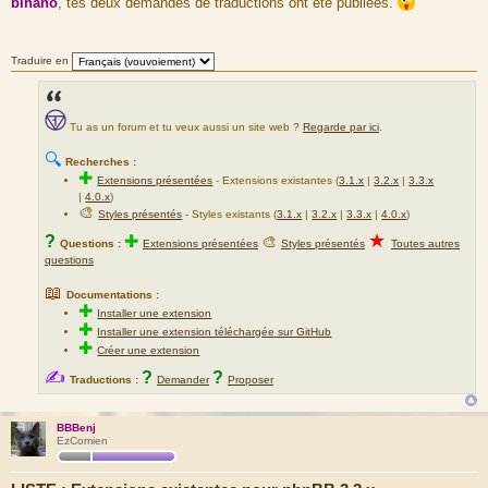
binano
, tes deux demandes de traductions ont été publiées.
s
s
a
g
Traduire en
e
Tu as un forum et tu veux aussi un site web ?
Regarde par ici
.
🔍
Recherches :
✚
Extensions présentées
-
Extensions existantes (
3.1.x
|
3.2.x
|
3.3.x
|
4.0.x
)
🎨
Styles présentés
- Styles existants (
3.1.x
|
3.2.x
|
3.3.x
|
4.0.x
)
★
?
✚
🎨
Questions :
Extensions présentées
Styles présentés
Toutes autres
questions
📖
Documentations :
✚
Installer une extension
✚
Installer une extension téléchargée sur GitHub
✚
Créer une extension
✍
?
?
Traductions :
Demander
Proposer
BBBenj
EzComien