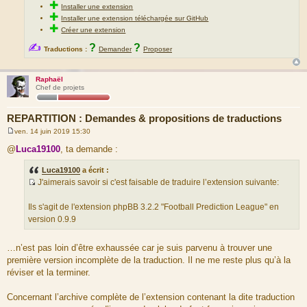
✚
Installer une extension
✚
Installer une extension téléchargée sur GitHub
✚
Créer une extension
✍
?
?
Traductions :
Demander
Proposer
Raphaël
Chef de projets
REPARTITION : Demandes & propositions de traductions
ven. 14 juin 2019 15:30
M
e
@
Luca19100
, ta demande :
s
s
Luca19100
a écrit :
a
g
J'aimerais savoir si c'est faisable de traduire l’extension suivante:
e
S
o
Ils s'agit de l'extension phpBB 3.2.2 "Football Prediction League" en
u
version 0.9.9
r
c
…n’est pas loin d’être exhaussée car je suis parvenu à trouver une
e
première version incomplète de la traduction. Il ne me reste plus qu’à la
d
réviser et la terminer.
u
m
Concernant l’archive complète de l’extension contenant la dite traduction
e