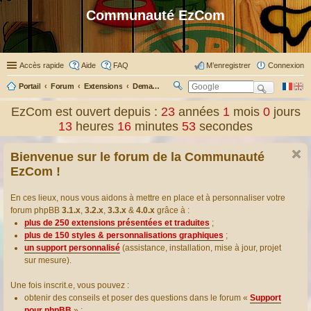
Communauté EzCom
Accès rapide
Aide
FAQ
M’enregistrer
Connexion
Portail
Forum
Extensions
Demander ou proposer des traductions d’extensions
R
ec
EzCom est ouvert depuis :
23
années
1
mois
0
jours
her
13
heures
16
minutes
54
secondes
ch
er
Bienvenue sur le forum de la Communauté
EzCom !
En ces lieux, nous vous aidons à mettre en place et à personnaliser votre
forum phpBB
3.1.x
,
3.2.x
,
3.3.x
&
4.0.x
grâce à :
plus de 250 extensions présentées et traduites
;
plus de 150 styles & personnalisations graphiques
;
un support personnalisé
(assistance, installation, mise à jour, projet
sur mesure).
Une fois inscrit.e, vous pouvez :
obtenir des conseils et poser des questions dans le forum «
Support
pour phpBB
» ;