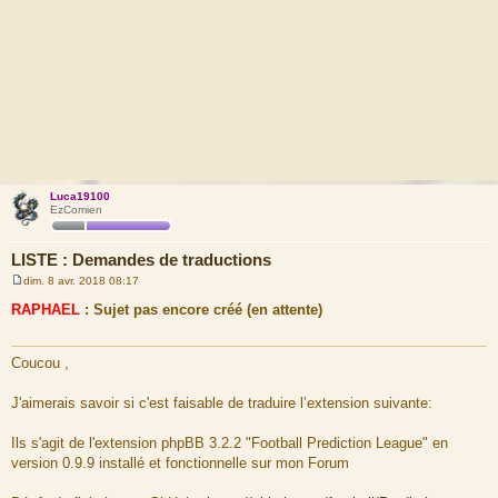
Luca19100
EzComien
LISTE : Demandes de traductions
dim. 8 avr. 2018 08:17
M
e
RAPHAEL
: Sujet pas encore créé (en attente)
s
s
a
g
Coucou ,
e
J'aimerais savoir si c'est faisable de traduire l’extension suivante:
Ils s'agit de l'extension phpBB 3.2.2 "Football Prediction League" en
version 0.9.9 installé et fonctionnelle sur mon Forum