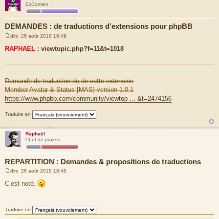
EzComien
DEMANDES : de traductions d’extensions pour phpBB
dim. 26 août 2018 16:49
M
e
RAPHAEL
:
viewtopic.php?f=11&t=1018
s
s
a
g
e
Demande de traduction de de cette extension
Member Avatar & Status [MAS] version 1.0.1
https://www.phpbb.com/community/viewtop ... &t=2474156
Traduire en
Raphaël
Chef de projets
REPARTITION : Demandes & propositions de traductions
dim. 26 août 2018 18:48
M
e
C’est noté.
s
s
a
g
Traduire en
e