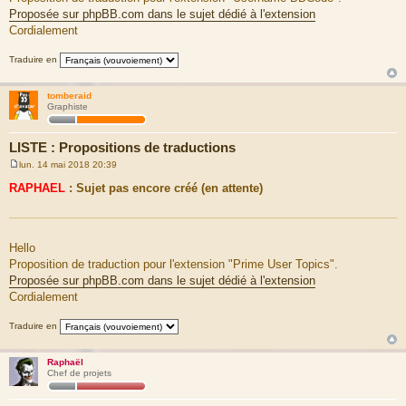
Proposée sur phpBB.com dans le sujet dédié à l'extension
Cordialement
Traduire en
tomberaid
Graphiste
LISTE : Propositions de traductions
lun. 14 mai 2018 20:39
M
e
RAPHAEL
: Sujet pas encore créé (en attente)
s
s
a
g
e
Hello
Proposition de traduction pour l'extension "Prime User Topics".
Proposée sur phpBB.com dans le sujet dédié à l'extension
Cordialement
Traduire en
Raphaël
Chef de projets