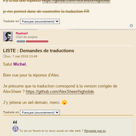
il y a eut une réponse
https://github.com/AlexSheer/highslide
je me permet donc de soumettre la traduction FR
Traduire en
Raphaël
Chef de projets
LISTE : Demandes de traductions
lun. 7 mai 2018 13:48
M
e
Salut
Michel
,
s
s
a
Bien vue pour la réponse d’Alex.
g
e
Je présume que ta traduction correspond à la version corrigée de
AlexSheer ?
https://github.com/AlexSheer/highslide
.
J’y jetterai un œil demain, merci.
Traduire en
Tu as un forum et tu veux aussi un site web ?
Regarde par ici
.