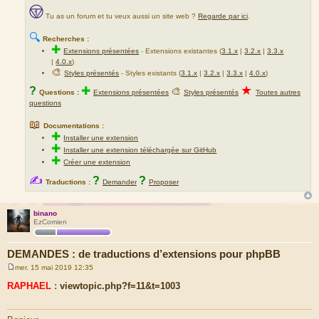
Tu as un forum et tu veux aussi un site web ?
Regarde par ici
.
🔍
Recherches :
✚
Extensions présentées
-
Extensions existantes (
3.1.x
|
3.2.x
|
3.3.x
|
4.0.x
)
🎨
Styles présentés
- Styles existants (
3.1.x
|
3.2.x
|
3.3.x
|
4.0.x
)
★
?
✚
🎨
Questions :
Extensions présentées
Styles présentés
Toutes autres
questions
📖
Documentations :
✚
Installer une extension
✚
Installer une extension téléchargée sur GitHub
✚
Créer une extension
✍
?
?
Traductions :
Demander
Proposer
binano
EzComien
DEMANDES : de traductions d’extensions pour phpBB
mer. 15 mai 2019 12:35
M
e
RAPHAEL
:
viewtopic.php?f=11&t=1003
s
s
a
g