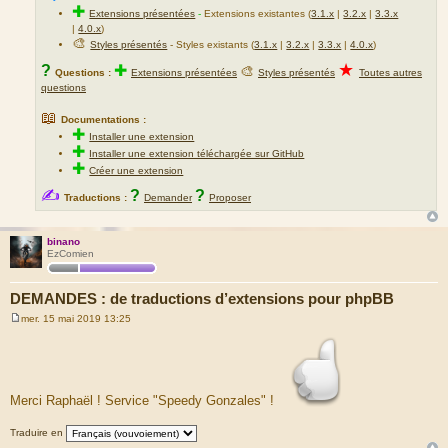
✚
Extensions présentées
-
Extensions existantes (
3.1.x
|
3.2.x
|
3.3.x
|
4.0.x
)
🎨
Styles présentés
- Styles existants (
3.1.x
|
3.2.x
|
3.3.x
|
4.0.x
)
★
?
✚
🎨
Questions :
Extensions présentées
Styles présentés
Toutes autres
questions
📖
Documentations :
✚
Installer une extension
✚
Installer une extension téléchargée sur GitHub
✚
Créer une extension
✍
?
?
Traductions :
Demander
Proposer
binano
EzComien
DEMANDES : de traductions d’extensions pour phpBB
mer. 15 mai 2019 13:25
M
e
s
s
a
g
Merci Raphaël ! Service "Speedy Gonzales" !
e
Traduire en