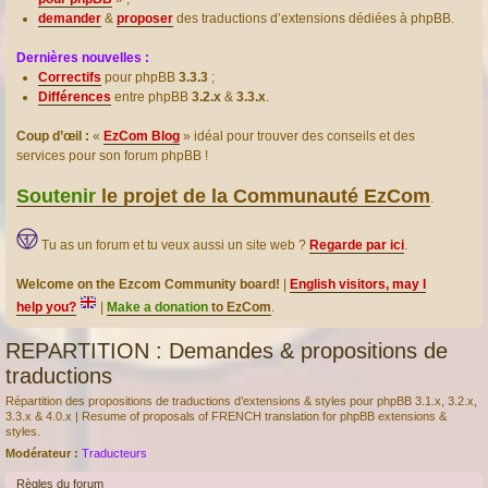
demander
&
proposer
des traductions d’extensions dédiées à phpBB.
Dernières nouvelles :
Correctifs
pour phpBB
3.3.3
;
Différences
entre phpBB
3.2.x
&
3.3.x
.
Coup d’œil :
«
EzCom Blog
» idéal pour trouver des conseils et des
services pour son forum phpBB !
Soutenir
le projet de la Communauté EzCom
.
Tu as un forum et tu veux aussi un site web ?
Regarde par ici
.
Welcome on the Ezcom Community board!
|
English visitors, may I
help you?
|
Make a donation
to EzCom
.
REPARTITION : Demandes & propositions de
traductions
Répartition des propositions de traductions d’extensions & styles pour phpBB 3.1.x, 3.2.x,
3.3.x & 4.0.x | Resume of proposals of FRENCH translation for phpBB extensions &
styles.
Modérateur :
Traducteurs
Règles du forum