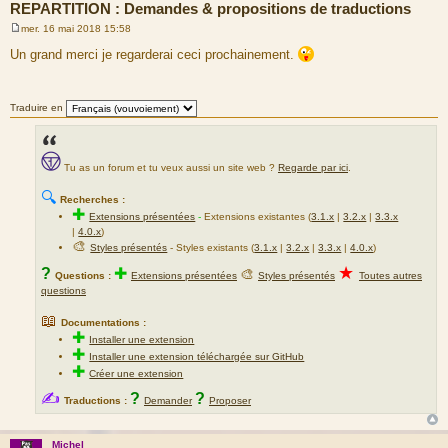
REPARTITION : Demandes & propositions de traductions
mer. 16 mai 2018 15:58
M
e
Un grand merci je regarderai ceci prochainement.
s
s
a
g
Traduire en
e
Tu as un forum et tu veux aussi un site web ?
Regarde par ici
.
🔍
Recherches :
✚
Extensions présentées
-
Extensions existantes (
3.1.x
|
3.2.x
|
3.3.x
|
4.0.x
)
🎨
Styles présentés
- Styles existants (
3.1.x
|
3.2.x
|
3.3.x
|
4.0.x
)
★
?
✚
🎨
Questions :
Extensions présentées
Styles présentés
Toutes autres
questions
📖
Documentations :
✚
Installer une extension
✚
Installer une extension téléchargée sur GitHub
✚
Créer une extension
✍
?
?
Traductions :
Demander
Proposer
Michel