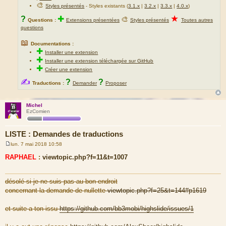
🎨
Styles présentés
- Styles existants (
3.1.x
|
3.2.x
|
3.3.x
|
4.0.x
)
★
?
✚
🎨
Questions :
Extensions présentées
Styles présentés
Toutes autres
questions
📖
Documentations :
✚
Installer une extension
✚
Installer une extension téléchargée sur GitHub
✚
Créer une extension
✍
?
?
Traductions :
Demander
Proposer
Michel
EzComien
LISTE : Demandes de traductions
lun. 7 mai 2018 10:58
M
e
RAPHAEL
:
viewtopic.php?f=11&t=1007
s
s
a
g
désolé si je ne suis pas au bon endroit
e
concernant la demande de nullette
viewtopic.php?f=25&t=144#p1619
et suite a ton issu
https://github.com/bb3mobi/highslide/issues/1