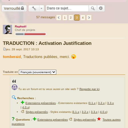
Verrouillé
57 messages
1
2
3
4
Raphaël
Chef de projets
TRADUCTION : Activation Justification
jeu. 28 sept. 2017 10:13
M
e
tomberaid
, Traductions publiées, merci.
s
s
a
g
Traduire en
e
Tu as un forum et tu veux aussi un site web ?
Regarde par ici
.
🔍
Recherches :
✚
Extensions présentées
-
Extensions existantes (
3.1.x
|
3.2.x
|
3.3.x
|
4.0.x
)
🎨
Styles présentés
- Styles existants (
3.1.x
|
3.2.x
|
3.3.x
|
4.0.x
)
★
?
✚
🎨
Questions :
Extensions présentées
Styles présentés
Toutes autres
questions