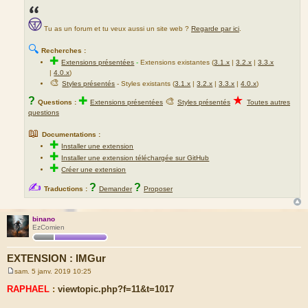
Tu as un forum et tu veux aussi un site web ?
Regarde par ici
.
🔍
Recherches :
✚
Extensions présentées
-
Extensions existantes (
3.1.x
|
3.2.x
|
3.3.x
|
4.0.x
)
🎨
Styles présentés
- Styles existants (
3.1.x
|
3.2.x
|
3.3.x
|
4.0.x
)
★
?
✚
🎨
Questions :
Extensions présentées
Styles présentés
Toutes autres
questions
📖
Documentations :
✚
Installer une extension
✚
Installer une extension téléchargée sur GitHub
✚
Créer une extension
✍
?
?
Traductions :
Demander
Proposer
binano
EzComien
EXTENSION : IMGur
sam. 5 janv. 2019 10:25
M
e
RAPHAEL
:
viewtopic.php?f=11&t=1017
s
s