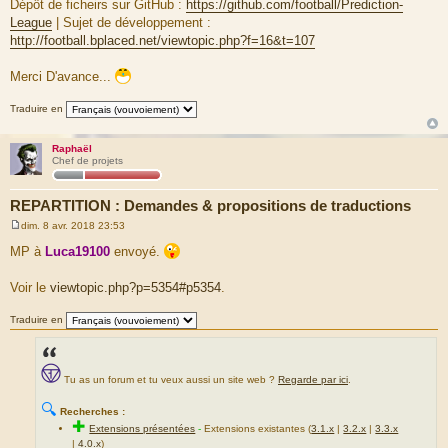
Dépôt de ficheirs sur GitHub :
https://github.com/football/Prediction-
League
| Sujet de développement :
http://football.bplaced.net/viewtopic.php?f=16&t=107
Merci D'avance...
Traduire en
Raphaël
Chef de projets
REPARTITION : Demandes & propositions de traductions
dim. 8 avr. 2018 23:53
M
e
MP à
Luca19100
envoyé.
s
s
a
Voir le
viewtopic.php?p=5354#p5354
.
g
e
Traduire en
Tu as un forum et tu veux aussi un site web ?
Regarde par ici
.
🔍
Recherches :
✚
Extensions présentées
-
Extensions existantes (
3.1.x
|
3.2.x
|
3.3.x
|
4.0.x
)