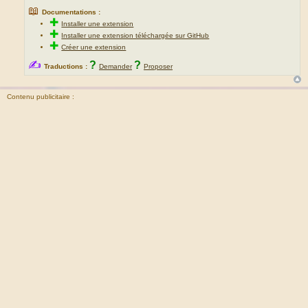
📖
Documentations :
✚
Installer une extension
✚
Installer une extension téléchargée sur GitHub
✚
Créer une extension
✍
?
?
Traductions :
Demander
Proposer
Contenu publicitaire :