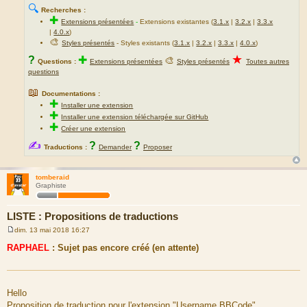
🔍
Recherches :
✚
Extensions présentées
-
Extensions existantes (
3.1.x
|
3.2.x
|
3.3.x
|
4.0.x
)
🎨
Styles présentés
- Styles existants (
3.1.x
|
3.2.x
|
3.3.x
|
4.0.x
)
★
?
✚
🎨
Questions :
Extensions présentées
Styles présentés
Toutes autres
questions
📖
Documentations :
✚
Installer une extension
✚
Installer une extension téléchargée sur GitHub
✚
Créer une extension
✍
?
?
Traductions :
Demander
Proposer
tomberaid
Graphiste
LISTE : Propositions de traductions
dim. 13 mai 2018 16:27
M
e
RAPHAEL
: Sujet pas encore créé (en attente)
s
s
a
g
e
Hello
Proposition de traduction pour l'extension "Username BBCode".