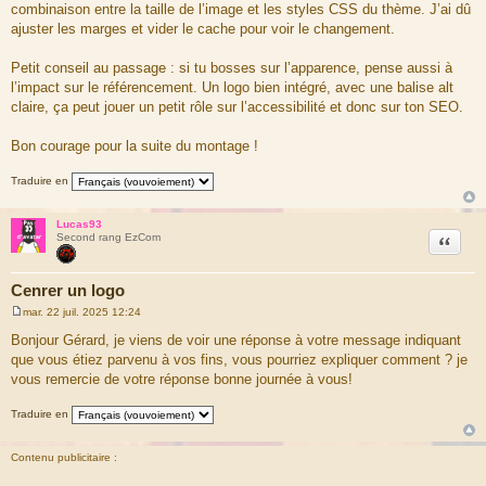
combinaison entre la taille de l’image et les styles CSS du thème. J’ai dû
ajuster les marges et vider le cache pour voir le changement.
Petit conseil au passage : si tu bosses sur l’apparence, pense aussi à
l’impact sur le référencement. Un logo bien intégré, avec une balise alt
claire, ça peut jouer un petit rôle sur l’accessibilité et donc sur ton SEO.
Bon courage pour la suite du montage !
Traduire en
Lucas93
Citation
Second rang EzCom
Cenrer un logo
mar. 22 juil. 2025 12:24
M
e
Bonjour Gérard, je viens de voir une réponse à votre message indiquant
s
que vous étiez parvenu à vos fins, vous pourriez expliquer comment ? je
s
a
vous remercie de votre réponse bonne journée à vous!
g
e
Traduire en
Contenu publicitaire :