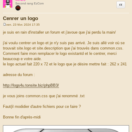
Citation
Second rang EzCom
Cenrer un logo
ven. 23 févr. 2024 17:35
M
e
je suis en rain d'installer un forum et j'avoue que j'ai perdu la main/
s
s
a
j'ai voulu centrer un logo et je n'y suis pas arrivé. Je suis allé voir où se
g
trouvait site.logo et site.description que j'ai trouvés dans common.css.
e
Comment faire mon remplacer le logo existantd et le centrer, merci
beaucoup e votre aide.
le logo actuel fait 220 x 72 et le logo que je désire mettre fait : 262 x 241
adresse du forum :
http://logs4u.tonsite.biz/phpBB3/
je vous joins common.css que j'ai renommé .txt
Faut(il modidier d'autre fichiers pour ce faire ?
Bonne fin d'après-midi