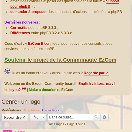
obtenir des conseils et poser des questions dans le forum «
Support
pour phpBB
» ;
demander
&
proposer
des traductions d’extensions dédiées à phpBB.
Dernières nouvelles :
Correctifs
pour phpBB
3.3.3
;
Différences
entre phpBB
3.2.x
&
3.3.x
.
Coup d’œil :
«
EzCom Blog
» idéal pour trouver des conseils et des
services pour son forum phpBB !
Soutenir
le projet de la Communauté EzCom
.
Tu as un forum et tu veux aussi un site web ?
Regarde par ici
.
Welcome on the Ezcom Community board!
|
English visitors, may I
help you?
|
Make a donation
to EzCom
.
Cenrer un logo
Modérateurs :
Graphistes
,
Traducteurs
Répondre
5 messages • Page
1
sur
1
Gérard