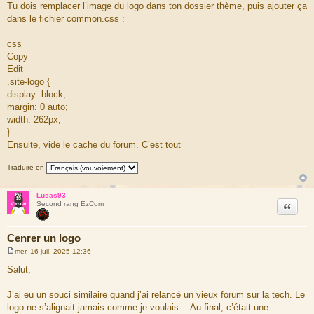
e
Tu dois remplacer l’image du logo dans ton dossier thème, puis ajouter ça
s
dans le fichier common.css :
s
a
g
css
e
Copy
Edit
.site-logo {
display: block;
margin: 0 auto;
width: 262px;
}
Ensuite, vide le cache du forum. C’est tout
Traduire en
Lucas93
Citation
Second rang EzCom
Cenrer un logo
mer. 16 juil. 2025 12:36
M
e
Salut,
s
s
a
J’ai eu un souci similaire quand j’ai relancé un vieux forum sur la tech. Le
g
logo ne s’alignait jamais comme je voulais… Au final, c’était une
e