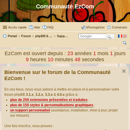
Communauté EzCom
Accès rapide
Aide
FAQ
M’enregistrer
Connexion
Portail
Forum
phpBB & Co
Support pour phpBB
ec
EzCom est ouvert depuis :
23
années
1
mois
1
jours
her
9
heures
10
minutes
48
secondes
ch
Bienvenue sur le forum de la Communauté
er
EzCom !
En ces lieux, nous vous aidons à mettre en place et à personnaliser votre
forum phpBB
3.1.x
,
3.2.x
,
3.3.x
&
4.0.x
grâce à :
plus de 250 extensions présentées et traduites
;
plus de 150 styles & personnalisations graphiques
;
un support personnalisé
(assistance, installation, mise à jour, projet
sur mesure).
Une fois inscrit.e, vous pouvez :