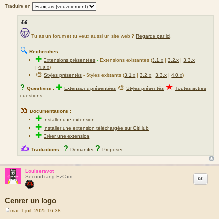
Traduire en
Tu as un forum et tu veux aussi un site web ?
Regarde par ici
.
🔍
Recherches :
✚
Extensions présentées
-
Extensions existantes (
3.1.x
|
3.2.x
|
3.3.x
|
4.0.x
)
🎨
Styles présentés
- Styles existants (
3.1.x
|
3.2.x
|
3.3.x
|
4.0.x
)
★
?
✚
🎨
Questions :
Extensions présentées
Styles présentés
Toutes autres
questions
📖
Documentations :
✚
Installer une extension
✚
Installer une extension téléchargée sur GitHub
✚
Créer une extension
✍
?
?
Traductions :
Demander
Proposer
Louiseravot
Citation
Second rang EzCom
Cenrer un logo
mar. 1 juil. 2025 16:38
M