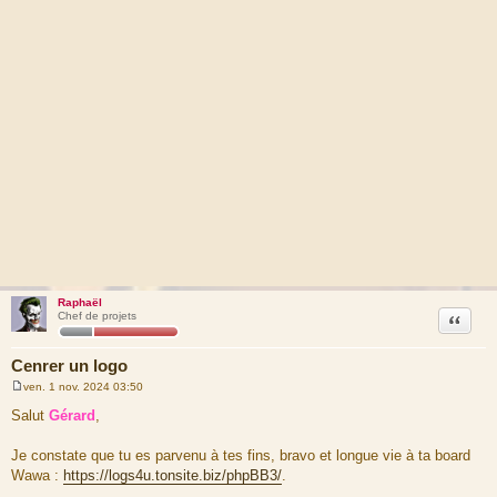
Raphaël
Citation
Chef de projets
Cenrer un logo
ven. 1 nov. 2024 03:50
M
e
Salut
Gérard
,
s
s
a
Je constate que tu es parvenu à tes fins, bravo et longue vie à ta board
g
Wawa :
https://logs4u.tonsite.biz/phpBB3/
.
e