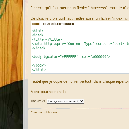
e
Je crois qu'il faut mettre un fichier ".htaccess", mais je 
De plus, je crois qu'il faut mettre aussi un fichier "index.h
CODE :
TOUT SÉLECTIONNER
<html>
<head>
<title></title>
<meta http-equiv="Content-Type" content="text/ht
</head>
<body bgcolor="#FFFFFF" text="#000000">
</body>
</html>
Faut-il que je copie ce fichier partout, dans chaque répertoi
Merci pour votre aide.
Traduire en
Contenu publicitaire :