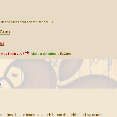
et des services pour son forum phpBB !
EzCom
.
ici
.
, may I help you?
|
Make a donation
to EzCom
.
rtoires de mon forum, et obtenir la liste des fichiers qui s'y trouvent.