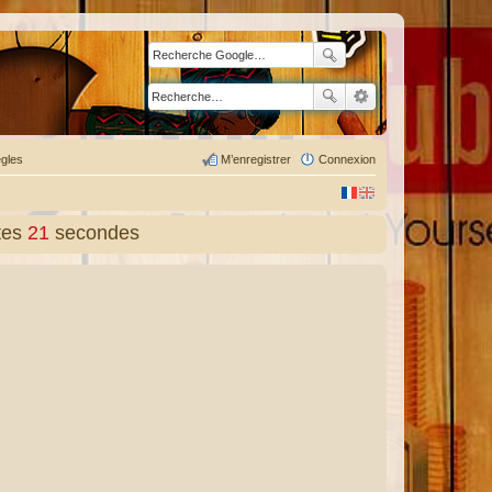
gles
M’enregistrer
Connexion
tes
22
secondes