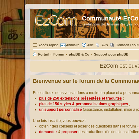
Communauté EzC
Traductions d'extensions & styles pou
Accès rapide
Annuaire
Aide
Avis
Donation / sout
Portail
Forum
phpBB & Co
Support pour phpBB
EzCom est ouver
Bienvenue sur le forum de la Communa
En ces lieux, nous vous aidons à mettre en place et à personn
plus de 250 extensions présentées et traduites
;
plus de 150 styles & personnalisations graphiques
;
un support personnalisé
(assistance, installation, mise à j
Une fois inscrit.e, vous pouvez :
obtenir des conseils et poser des questions dans le forum «
demander
&
proposer
des traductions d’extensions dédié