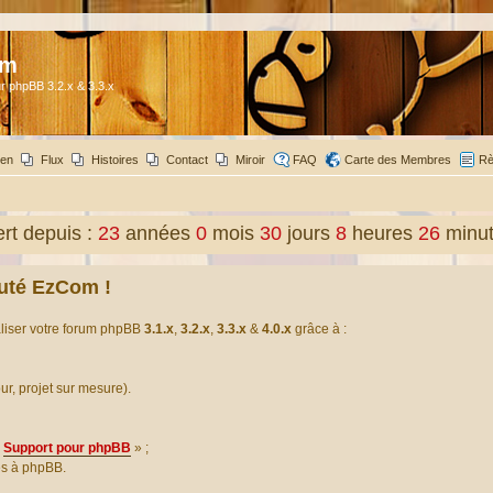
om
r phpBB 3.2.x & 3.3.x
ien
Flux
Histoires
Contact
Miroir
FAQ
Carte des Membres
Rè
t depuis :
23
années
0
mois
30
jours
8
heures
26
minu
uté EzCom !
aliser votre forum phpBB
3.1.x
,
3.2.x
,
3.3.x
&
4.0.x
grâce à :
our, projet sur mesure).
Support pour phpBB
» ;
es à phpBB.