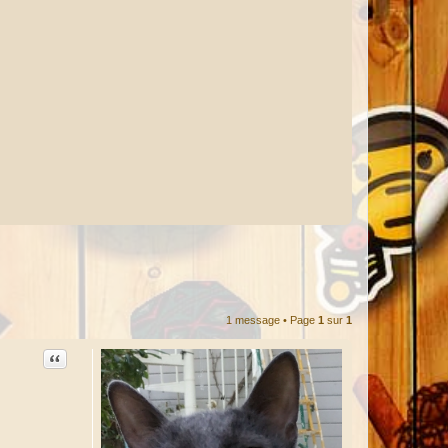
1 message • Page
1
sur
1
Citation