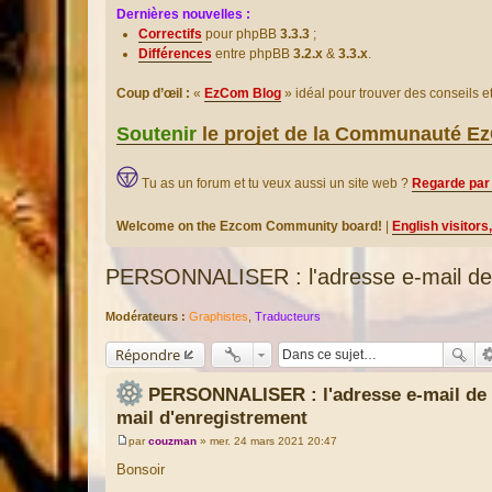
Dernières nouvelles :
Correctifs
pour phpBB
3.3.3
;
Différences
entre phpBB
3.2.x
&
3.3.x
.
Coup d’œil :
«
EzCom Blog
» idéal pour trouver des conseils 
Soutenir
le projet de la Communauté 
Tu as un forum et tu veux aussi un site web ?
Regarde par 
Welcome on the Ezcom Community board!
|
English visitors
PERSONNALISER : l'adresse e-mail de c
Modérateurs :
Graphistes
,
Traducteurs
Répondre
PERSONNALISER : l'adresse e-mail de c
mail d'enregistrement
par
couzman
»
mer. 24 mars 2021 20:47
M
e
Bonsoir
s
s