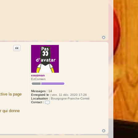
n
Citation
couzman
EzComien
Messages :
14
ctive la page
Enregistré le :
ven. 11 déc. 2020 17:26
Localisation :
Bourgogne-Franche-Comté
Contact :
C
o
er qui donne
n
t
a
c
t
e
r