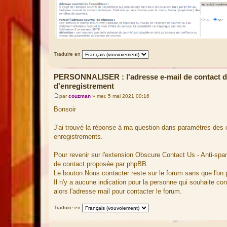
Traduire en
PERSONNALISER : l'adresse e-mail de contact de
d'enregistrement
par
couzman
»
mer. 5 mai 2021 00:16
M
e
Bonsoir
s
s
a
J'ai trouvé la réponse à ma question dans paramètres des co
g
enregistrements.
e
Pour revenir sur l'extension Obscure Contact Us - Anti-spa
de contact proposée par phpBB.
Le bouton Nous contacter reste sur le forum sans que l'on 
Il n'y a aucune indication pour la personne qui souhaite con
alors l'adresse mail pour contacter le forum.
Traduire en