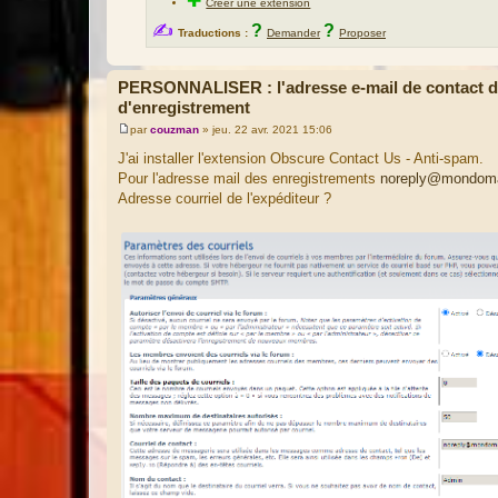
✚
Créer une extension
✍
?
?
Traductions :
Demander
Proposer
PERSONNALISER : l'adresse e-mail de contact de
d'enregistrement
par
couzman
»
jeu. 22 avr. 2021 15:06
M
e
J'ai installer l'extension Obscure Contact Us - Anti-spam.
s
Pour l'adresse mail des enregistrements
noreply@mondoma
s
a
Adresse courriel de l'expéditeur ?
g
e