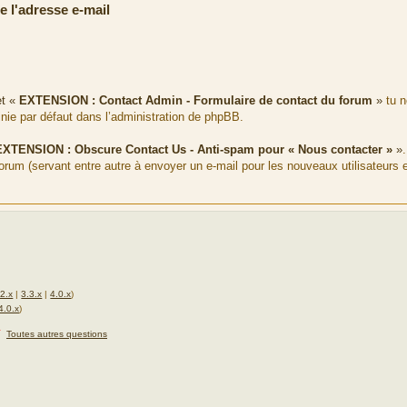
 l'adresse e-mail
et «
EXTENSION : Contact Admin - Formulaire de contact du forum
»
tu n
nie par défaut dans l’administration de phpBB.
XTENSION : Obscure Contact Us - Anti-spam pour « Nous contacter »
»
forum (servant entre autre à envoyer un e-mail pour les nouveaux utilisateurs e
.2.x
|
3.3.x
|
4.0.x
)
4.0.x
)
★
Toutes autres questions