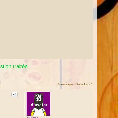
tion traitée
8 messages • Page
1
sur
1
Citation
couzman