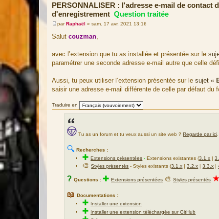
PERSONNALISER : l'adresse e-mail de contact de
d'enregistrement
Question traitée
par
Raphaël
»
sam. 17 avr. 2021 13:16
M
e
Salut
couzman
,
s
s
a
avec l’extension que tu as installée et présentée sur le
suj
g
paramétrer une seconde adresse e-mail autre que celle défi
e
Aussi, tu peux utiliser l’extension présentée sur le
sujet «
E
saisir une adresse e-mail différente de celle par défaut du 
Traduire en
Tu as un forum et tu veux aussi un site web ?
Regarde par ici
.
🔍
Recherches :
✚
Extensions présentées
-
Extensions existantes (
3.1.x
|
3
🎨
Styles présentés
- Styles existants (
3.1.x
|
3.2.x
|
3.3.x
|
?
✚
🎨
Questions :
Extensions présentées
Styles présentés
📖
Documentations :
✚
Installer une extension
✚
Installer une extension téléchargée sur GitHub