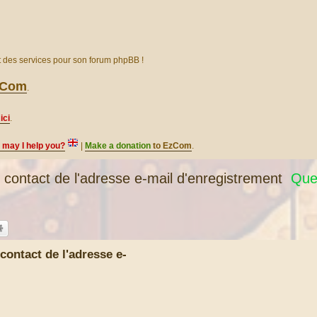
et des services pour son forum phpBB !
EzCom
.
ici
.
, may I help you?
|
Make a donation
to EzCom
.
ontact de l'adresse e-mail d'enregistrement
Ques
ontact de l'adresse e-