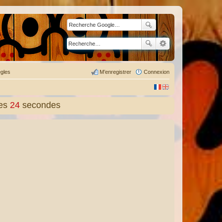
gles
M’enregistrer
Connexion
es
26
secondes