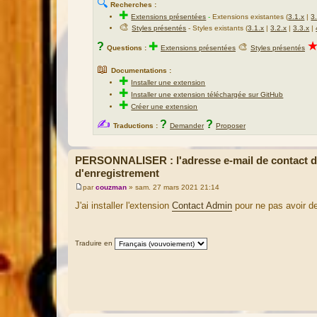
🔍
Recherches :
e
✚
Extensions présentées
-
Extensions existantes (
3.1.x
|
3
🎨
Styles présentés
- Styles existants (
3.1.x
|
3.2.x
|
3.3.x
|
?
✚
🎨
Questions :
Extensions présentées
Styles présentés
📖
Documentations :
✚
Installer une extension
✚
Installer une extension téléchargée sur GitHub
✚
Créer une extension
✍
?
?
Traductions :
Demander
Proposer
PERSONNALISER : l'adresse e-mail de contact de
d'enregistrement
par
couzman
»
sam. 27 mars 2021 21:14
M
e
J'ai installer l'extension
Contact Admin
pour ne pas avoir d
s
s
a
g
Traduire en
e