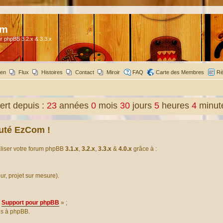
om
r phpBB 3.2.x & 3.3.x
ien
Flux
Histoires
Contact
Miroir
FAQ
Carte des Membres
Rè
rt depuis :
23
années
0
mois
30
jours
5
heures
4
minut
uté EzCom !
aliser votre forum phpBB
3.1.x
,
3.2.x
,
3.3.x
&
4.0.x
grâce à :
our, projet sur mesure).
Support pour phpBB
» ;
es à phpBB.