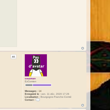
p
h
a
ë
l
Citation
couzman
EzComien
Messages :
14
Enregistré le :
ven. 11 déc. 2020 17:26
Localisation :
Bourgogne-Franche-Comté
Contact :
C
o
n