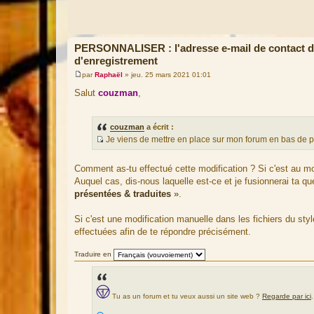
PERSONNALISER : l'adresse e-mail de contact de
d'enregistrement
par
Raphaël
»
jeu. 25 mars 2021 01:01
M
e
Salut
couzman
,
s
s
a
g
couzman
a écrit :
e
Je viens de mettre en place sur mon forum en bas de 
S
o
Comment as-tu effectué cette modification ? Si c'est au moy
u
Auquel cas, dis-nous laquelle est-ce et je fusionnerai ta q
r
présentées & traduites
»
.
c
e
Si c'est une modification manuelle dans les fichiers du style
d
effectuées afin de te répondre précisément.
u
m
Traduire en
e
s
s
Tu as un forum et tu veux aussi un site web ?
Regarde par ici
.
a
g