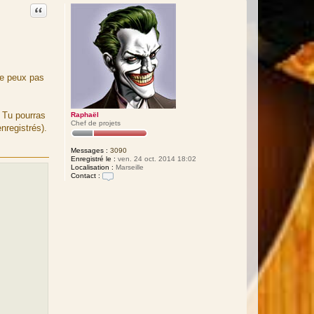
t
Citation
a
c
t
e
r
c
o
u
e peux pas
z
m
a
n
. Tu pourras
Raphaël
Chef de projets
nregistrés).
Messages :
3090
Enregistré le :
ven. 24 oct. 2014 18:02
Localisation :
Marseille
Contact :
C
o
n
t
a
c
t
e
r
R
a
p
h
a
ë
l