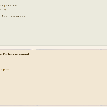
.2.x
|
3.3.x
|
4.0.x
)
4.0.x
)
★
Toutes autres questions
 l'adresse e-mail
e spam.