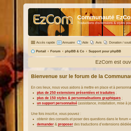
Communauté EzC
Traductions d'extensions & styles pou
Accès rapide
Annuaire
Aide
Avis
Donation / sout
Portail
Forum
phpBB & Co
Support pour phpBB
EzCom est ouve
Bienvenue sur le forum de la Communa
En ces lieux, nous vous aidons à mettre en place et à personn
plus de 250 extensions présentées et traduites
;
plus de 150 styles & personnalisations graphiques
;
un support personnalisé
(assistance, installation, mise à j
Une fois inscrit.e, vous pouvez :
obtenir des conseils et poser des questions dans le forum «
demander
&
proposer
des traductions d’extensions dédié