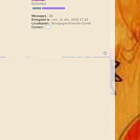
EzComien
Messages :
14
Enregistré le :
ven. 11 déc. 2020 17:26
Localisation :
Bourgogne-Franche-Comté
Contact :
C
o
n
t
a
c
t
e
r
c
o
u
z
m
a
n