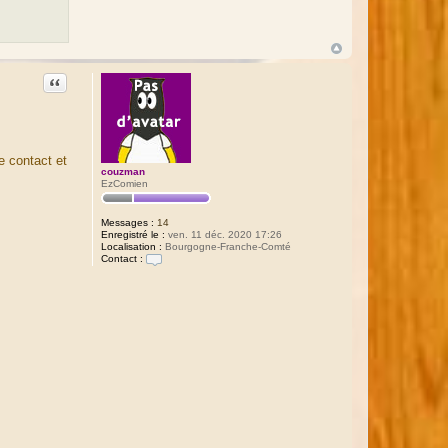
Citation
e contact et
couzman
EzComien
Messages :
14
Enregistré le :
ven. 11 déc. 2020 17:26
Localisation :
Bourgogne-Franche-Comté
Contact :
C
o
n
t
a
c
t
e
r
c
o
u
z
m
a