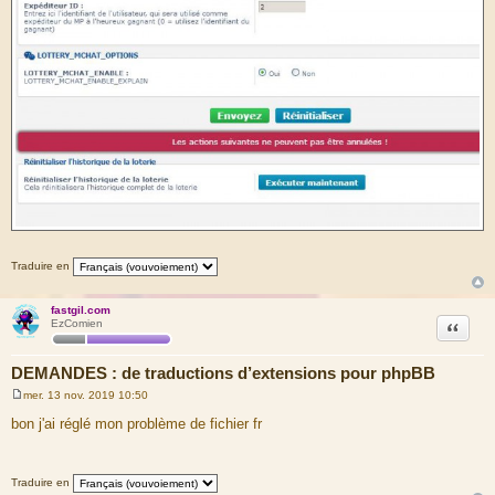
Traduire en
fastgil.com
Citation
EzComien
DEMANDES : de traductions d’extensions pour phpBB
mer. 13 nov. 2019 10:50
M
e
bon j'ai réglé mon problème de fichier fr
s
s
a
g
Traduire en
e