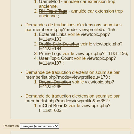
GameMod
- annulée car extension trop
ancienne,
RH Topic Tags
- annulée car extension trop
ancienne ;
Demandes de traductions d'extensions soumises
par
memberlist.php?mode=viewprofile&u=155
:
External Links
voir le
viewtopic.php?
f=11&t=193
,
Profile Side Switcher
voir le
viewtopic.php?
f=11&t=194
,
Prune Logs
voir le
viewtopic.php?f=11&t=196
,
User Topic Count
voir le
viewtopic.php?
f=11&t=197
;
Demande de traduction d'extension soumise par
memberlist.php?mode=viewprofile&u=179
:
Paypal Donation
voir le
viewtopic.php?
f=11&t=265
.
Demande de traduction d'extension soumise par
memberlist.php?mode=viewprofile&u=352
:
mChat Board3
voir le
viewtopic.php?
f=11&t=603
.
Traduire en