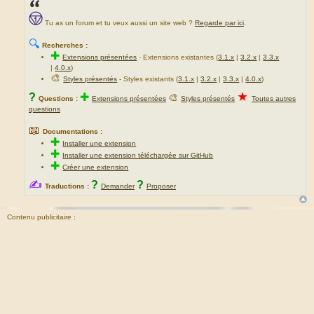
Tu as un forum et tu veux aussi un site web ?
Regarde par ici
.
🔍
Recherches :
✚
Extensions présentées
-
Extensions existantes (
3.1.x
|
3.2.x
|
3.3.x
|
4.0.x
)
🎨
Styles présentés
- Styles existants (
3.1.x
|
3.2.x
|
3.3.x
|
4.0.x
)
★
?
✚
🎨
Questions :
Extensions présentées
Styles présentés
Toutes autres
questions
📖
Documentations :
✚
Installer une extension
✚
Installer une extension téléchargée sur GitHub
✚
Créer une extension
✍
?
?
Traductions :
Demander
Proposer
Contenu publicitaire :