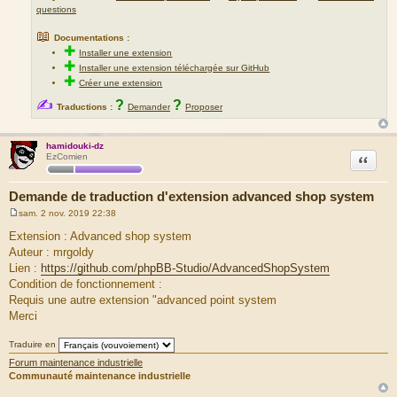
questions
📖
Documentations :
✚
Installer une extension
✚
Installer une extension téléchargée sur GitHub
✚
Créer une extension
✍
?
?
Traductions :
Demander
Proposer
hamidouki-dz
Citation
EzComien
Demande de traduction d'extension advanced shop system
sam. 2 nov. 2019 22:38
M
e
Extension : Advanced shop system
s
Auteur : mrgoldy
s
a
Lien :
https://github.com/phpBB-Studio/AdvancedShopSystem
g
Condition de fonctionnement :
e
Requis une autre extension "advanced point system
Merci
Traduire en
Forum maintenance industrielle
Communauté maintenance industrielle