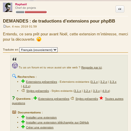
Raphaël
Citation
Chef de projets
DEMANDES : de traductions d’extensions pour phpBB
lun. 4 nov. 2019 01:59
M
e
Entendu, ce sera prêt pour avant Noël, cette extension m’intéresse, merci
s
pour la découverte.
s
a
g
Traduire en
e
Tu as un forum et tu veux aussi un site web ?
Regarde par ici
.
🔍
Recherches :
✚
Extensions présentées
-
Extensions existantes (
3.1.x
|
3.2.x
|
3.3.x
|
4.0.x
)
🎨
Styles présentés
- Styles existants (
3.1.x
|
3.2.x
|
3.3.x
|
4.0.x
)
★
?
✚
🎨
Questions :
Extensions présentées
Styles présentés
Toutes autres
questions
📖
Documentations :
✚
Installer une extension
✚
Installer une extension téléchargée sur GitHub
✚
Créer une extension