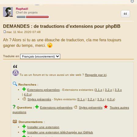
Raphaël
Citation
Chef de projets
DEMANDES : de traductions d’extensions pour phpBB
mar. 11 févr. 2020 07:48
M
e
Ah ? Alors si tu as une ébauche de traduction, cla me fera toujours
s
gagner du temps, merci.
s
a
g
Traduire en
e
Tu as un forum et tu veux aussi un site web ?
Regarde par ici
.
🔍
Recherches :
✚
Extensions présentées
-
Extensions existantes (
3.1.x
|
3.2.x
|
3.3.x
|
4.0.x
)
🎨
Styles présentés
- Styles existants (
3.1.x
|
3.2.x
|
3.3.x
|
4.0.x
)
★
?
✚
🎨
Questions :
Extensions présentées
Styles présentés
Toutes autres
questions
📖
Documentations :
✚
Installer une extension
✚
Installer une extension téléchargée sur GitHub
✚