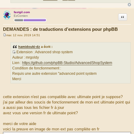
fastgil.com
Citation
EzComien
DEMANDES : de traductions d’extensions pour phpBB
mar. 12 nov. 2019 14:51
M
e
s
hamidouki-dz
a écrit :
s
Extension : Advanced shop system
a
S
g
Auteur : mrgoldy
e
o
Lien :
https://github.com/phpBB-Studio/AdvancedShopSystem
u
Condition de fonctionnement :
r
Requis une autre extension "advanced point system
c
Merci
e
d
u
cette extension n'est pas compatible avec ultimate point je suppose?
m
j'ai par ailleur des soucis de fonctionnement de mon ext ultimate point qui
e
a aussi pas tous les fichier fr à jour
s
avez vous une version fr de ultimate point?
s
a
merci de votre aide
g
voici la preuve en image de mon ext pas complète en fr
e