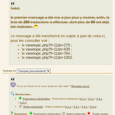
s
s
Salut,
a
g
e
le premier message a été mis à jour pour y insérer, enfin, la
liste de
280
traductions à effectuer, dont plus de
90
ont déjà
été réalisées.
Le message a été transformé en sujets à part de celui-ci,
pour les consulter voir :
le
viewtopic.php?f=11&t=279
;
le
viewtopic.php?f=11&t=439
;
le
viewtopic.php?f=11&t=764
;
le
viewtopic.php?f=11&t=1002
.
Traduire en
Tu as un forum et tu veux aussi un site web ?
Regarde par ici
.
🔍
Recherches :
✚
Extensions présentées
-
Extensions existantes (
3.1.x
|
3.2.x
|
3.3.x
|
4.0.x
)
🎨
Styles présentés
- Styles existants (
3.1.x
|
3.2.x
|
3.3.x
|
4.0.x
)
★
?
✚
🎨
Questions :
Extensions présentées
Styles présentés
Toutes autres