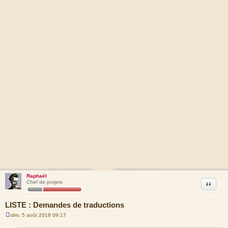
Raphaël
Citation
Chef de projets
LISTE : Demandes de traductions
dim. 5 août 2018 09:17
M
e