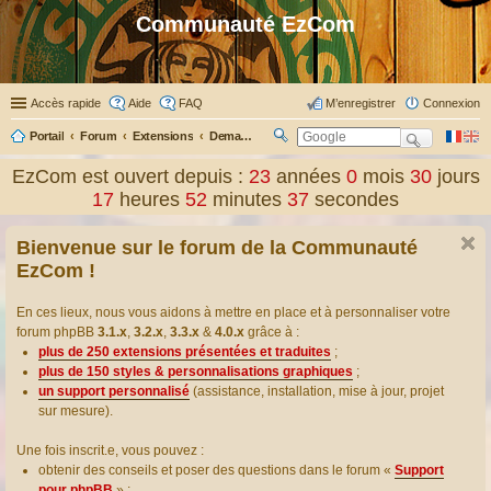
Communauté EzCom
Accès rapide
Aide
FAQ
M’enregistrer
Connexion
Portail
Forum
Extensions
Demander ou proposer des traductions d’extensions
R
ec
EzCom est ouvert depuis :
23
années
0
mois
30
jours
her
17
heures
52
minutes
38
secondes
ch
er
Bienvenue sur le forum de la Communauté
EzCom !
En ces lieux, nous vous aidons à mettre en place et à personnaliser votre
forum phpBB
3.1.x
,
3.2.x
,
3.3.x
&
4.0.x
grâce à :
plus de 250 extensions présentées et traduites
;
plus de 150 styles & personnalisations graphiques
;
un support personnalisé
(assistance, installation, mise à jour, projet
sur mesure).
Une fois inscrit.e, vous pouvez :
obtenir des conseils et poser des questions dans le forum «
Support
pour phpBB
» ;