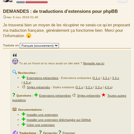
e
DEMANDES : de traductions d’extensions pour phpBB
mer. 6 nov. 2019 01:40
M
e
Je trouverai bien un moyen de les récupérer ne serais-ce qu’en proposant
s
ma traduction française, généralement ça fonctionne bien. Merci pour
s
a
l’information.
g
e
Traduire en
Tu as un forum et tu veux aussi un site web ?
Regarde par ici
.
🔍
Recherches :
✚
Extensions présentées
-
Extensions existantes (
3.1.x
|
3.2.x
|
3.3.x
|
4.0.x
)
🎨
Styles présentés
- Styles existants (
3.1.x
|
3.2.x
|
3.3.x
|
4.0.x
)
★
?
✚
🎨
Questions :
Extensions présentées
Styles présentés
Toutes autres
questions
📖
Documentations :
✚
Installer une extension
✚
Installer une extension téléchargée sur GitHub
✚
Créer une extension
✍
?
?
Traductions :
Demander
Proposer