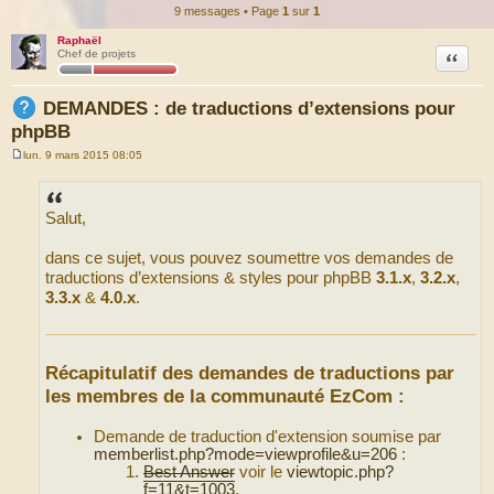
9 messages • Page
1
sur
1
Raphaël
Citation
Chef de projets
DEMANDES : de traductions d’extensions pour
phpBB
lun. 9 mars 2015 08:05
M
e
s
s
Salut,
a
g
e
dans ce sujet, vous pouvez soumettre vos demandes de
traductions d’extensions & styles pour phpBB
3.1.x
,
3.2.x
,
3.3.x
&
4.0.x
.
Récapitulatif des demandes de traductions par
les membres de la communauté EzCom :
Demande de traduction d'extension soumise par
memberlist.php?mode=viewprofile&u=206
:
Best Answer
voir le
viewtopic.php?
f=11&t=1003
,