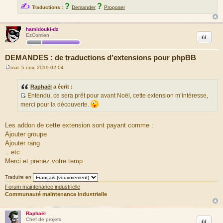
✍
?
?
Traductions :
Demander
Proposer
hamidouki-dz
Citation
EzComien
DEMANDES : de traductions d’extensions pour phpBB
mar. 5 nov. 2019 02:04
M
e
s
Raphaël
a écrit :
s
Entendu, ce sera prêt pour avant Noël, cette extension m’intéresse,
a
S
g
merci pour la découverte.
e
o
u
Les addon de cette extension sont payant comme :
r
Ajouter groupe
c
Ajouter rang
e
...etc
d
Merci et prenez votre temp .
u
m
Traduire en
e
Forum maintenance industrielle
s
Communauté maintenance industrielle
s
a
Raphaël
g
Citation
Chef de projets