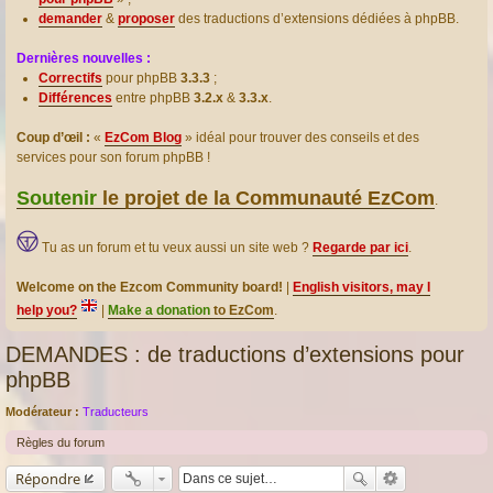
demander
&
proposer
des traductions d’extensions dédiées à phpBB.
Dernières nouvelles :
Correctifs
pour phpBB
3.3.3
;
Différences
entre phpBB
3.2.x
&
3.3.x
.
Coup d’œil :
«
EzCom Blog
» idéal pour trouver des conseils et des
services pour son forum phpBB !
Soutenir
le projet de la Communauté EzCom
.
Tu as un forum et tu veux aussi un site web ?
Regarde par ici
.
Welcome on the Ezcom Community board!
|
English visitors, may I
help you?
|
Make a donation
to EzCom
.
DEMANDES : de traductions d’extensions pour
phpBB
Modérateur :
Traducteurs
Règles du forum
Répondre