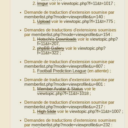
Imgur
voir le
viewtopic.php?f=11&t=1017
;
Demande de traduction d'extension soumise par
memberlist.php?mode=viewprofile&u=140
:
Upload
voir le
viewtopic.php?f=11&t=775
;
Demandes de traductions d'extensions soumises
par
memberlist.php?mode=viewprofile&u=154
:
Hotschi's Downloads
voir le
viewtopic.php?
f=11&t=207
,
phpBB Gallery
voir le
viewtopic.php?
f=11&t=322
;
Demande de traduction d'extension soumise par
memberlist.php?mode=viewprofile&u=807
:
Football Prediction League
(en attente) ;
Demande de traduction d'extension soumise par
memberlist.php?mode=viewprofile&u=801
:
Member Avatar & Status
voir le
viewtopic.php?f=11&t=1018
;
Demande de traduction d'extension soumise par
memberlist.php?mode=viewprofile&u=217
:
High Slide
voir le
viewtopic.php?f=11&t=1007
;
Demandes de traductions d'extensions soumises
par
memberlist.php?mode=viewprofile&u=232
: