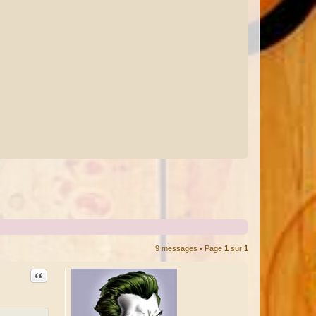
9 messages • Page
1
sur
1
Citation