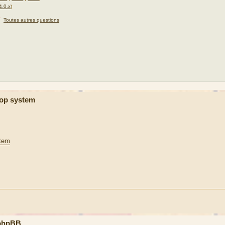
4.0.x
)
★
Toutes autres questions
hop system
stem
 phpBB