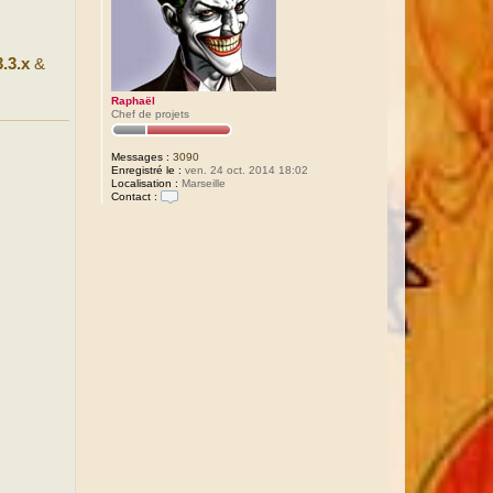
3.3.x
&
Raphaël
Chef de projets
Messages :
3090
Enregistré le :
ven. 24 oct. 2014 18:02
Localisation :
Marseille
Contact :
C
o
n
t
a
c
t
e
r
R
a
p
h
a
ë
l