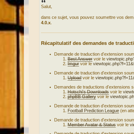
s
Salut,
a
g
e
dans ce sujet, vous pouvez soumettre vos dem
4.0.x
.
Récapitulatif des demandes de traduc
Demande de traduction d'extension sou
Best Answer
voir le
viewtopic.ph
Imgur
voir le
viewtopic.php?f=11&
Demande de traduction d'extension sou
Upload
voir le
viewtopic.php?f=11
Demandes de traductions d'extensions 
Hotschi's Downloads
voir le
viewt
phpBB Gallery
voir le
viewtopic.p
Demande de traduction d'extension sou
Football Prediction League
(en atte
Demande de traduction d'extension sou
Member Avatar & Status
voir le
v
Demande de traduction d'extension sou