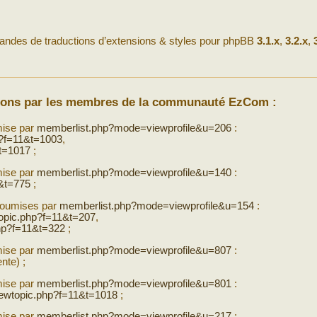
andes de traductions d’extensions & styles pour phpBB
3.1.x
,
3.2.x
,
tions par les membres de la communauté EzCom :
mise par
memberlist.php?mode=viewprofile&u=206
:
p?f=11&t=1003
,
t=1017
;
mise par
memberlist.php?mode=viewprofile&u=140
:
&t=775
;
soumises par
memberlist.php?mode=viewprofile&u=154
:
opic.php?f=11&t=207
,
hp?f=11&t=322
;
mise par
memberlist.php?mode=viewprofile&u=807
:
nte) ;
mise par
memberlist.php?mode=viewprofile&u=801
:
iewtopic.php?f=11&t=1018
;
mise par
memberlist.php?mode=viewprofile&u=217
: