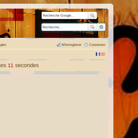
gles
M’enregistrer
Connexion
tes
12
secondes