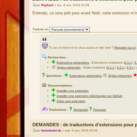
par
Raphaël
»
lun. 4 nov. 2019 01:59
M
e
Entendu, ce sera prêt pour avant Noël, cette extension m’i
s
s
a
g
Traduire en
e
Tu as un forum et tu veux aussi un site web ?
Regarde par ici
.
🔍
Recherches :
✚
Extensions présentées
-
Extensions existantes (
3.1.x
|
3
🎨
Styles présentés
- Styles existants (
3.1.x
|
3.2.x
|
3.3.x
|
?
✚
🎨
Questions :
Extensions présentées
Styles présentés
📖
Documentations :
✚
Installer une extension
✚
Installer une extension téléchargée sur GitHub
✚
Créer une extension
✍
?
?
Traductions :
Demander
Proposer
DEMANDES : de traductions d’extensions pour
par
hamidouki-dz
»
mar. 5 nov. 2019 02:04
M
e