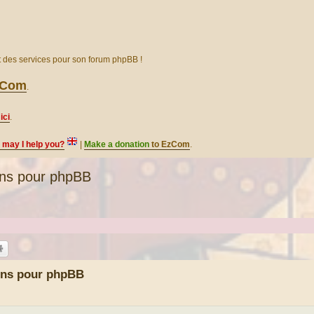
et des services pour son forum phpBB !
EzCom
.
ici
.
, may I help you?
|
Make a donation
to EzCom
.
ons pour phpBB
ons pour phpBB