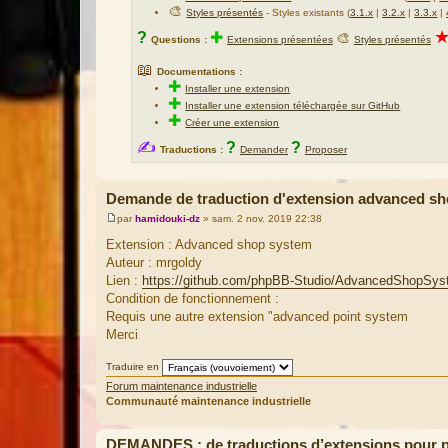
🎨
Styles présentés
- Styles existants (
3.1.x
|
3.2.x
|
3.3.x
|
?
✚
🎨
Questions :
Extensions présentées
Styles présentés
📖
Documentations :
✚
Installer une extension
✚
Installer une extension téléchargée sur GitHub
✚
Créer une extension
✍
?
?
Traductions :
Demander
Proposer
Demande de traduction d'extension advanced s
par
hamidouki-dz
»
sam. 2 nov. 2019 22:38
M
e
Extension : Advanced shop system
s
Auteur : mrgoldy
s
a
Lien :
https://github.com/phpBB-Studio/AdvancedShopSy
g
Condition de fonctionnement :
e
Requis une autre extension "advanced point system
Merci
Traduire en
Forum maintenance industrielle
Communauté maintenance industrielle
DEMANDES : de traductions d’extensions pour