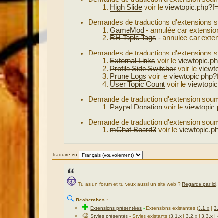
High Slide
voir le
viewtopic.php?f
Demandes de traductions d'extensions 
GameMod
- annulée car extensio
RH Topic Tags
- annulée car exten
Demandes de traductions d'extensions 
External Links
voir le
viewtopic.p
Profile Side Switcher
voir le
viewt
Prune Logs
voir le
viewtopic.php
User Topic Count
voir le
viewtopi
Demande de traduction d'extension sou
Paypal Donation
voir le
viewtopic
Demande de traduction d'extension sou
mChat Board3
voir le
viewtopic.p
Traduire en
Tu as un forum et tu veux aussi un site web ?
Regarde par ici
.
🔍
Recherches :
✚
Extensions présentées
-
Extensions existantes (
3.1.x
|
3
🎨
Styles présentés
- Styles existants (
3.1.x
|
3.2.x
|
3.3.x
|