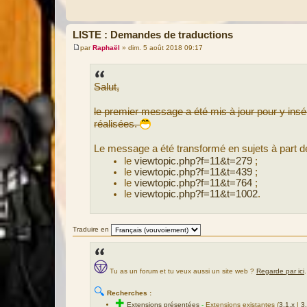
LISTE : Demandes de traductions
par
Raphaël
»
dim. 5 août 2018 09:17
M
e
s
s
Salut,
a
g
e
le premier message a été mis à jour pour y insére
réalisées.
Le message a été transformé en sujets à part de c
le
viewtopic.php?f=11&t=279
;
le
viewtopic.php?f=11&t=439
;
le
viewtopic.php?f=11&t=764
;
le
viewtopic.php?f=11&t=1002
.
Traduire en
Tu as un forum et tu veux aussi un site web ?
Regarde par ici
.
🔍
Recherches :
✚
Extensions présentées
-
Extensions existantes (
3.1.x
|
3