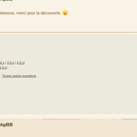
ntéresse, merci pour la découverte.
.2.x
|
3.3.x
|
4.0.x
)
4.0.x
)
★
Toutes autres questions
 phpBB