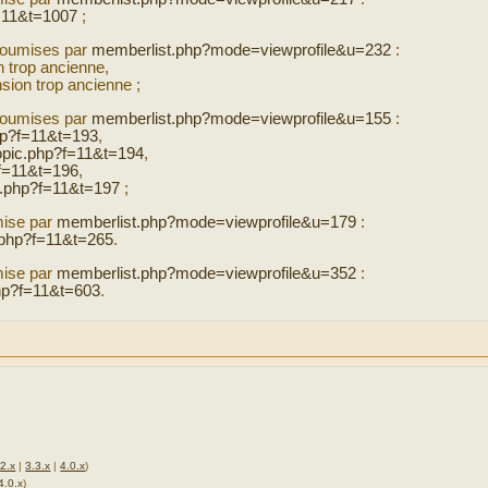
=11&t=1007
;
soumises par
memberlist.php?mode=viewprofile&u=232
:
n trop ancienne,
sion trop ancienne ;
soumises par
memberlist.php?mode=viewprofile&u=155
:
hp?f=11&t=193
,
opic.php?f=11&t=194
,
?f=11&t=196
,
c.php?f=11&t=197
;
mise par
memberlist.php?mode=viewprofile&u=179
:
.php?f=11&t=265
.
mise par
memberlist.php?mode=viewprofile&u=352
:
hp?f=11&t=603
.
.2.x
|
3.3.x
|
4.0.x
)
4.0.x
)