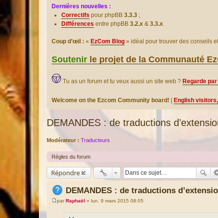
Dernières nouvelles :
Correctifs
pour phpBB
3.3.3
;
Différences
entre phpBB
3.2.x
&
3.3.x
.
Coup d’œil :
«
EzCom Blog
» idéal pour trouver des conseils 
Soutenir
le projet de la Communauté 
Tu as un forum et tu veux aussi un site web ?
Regarde par 
Welcome on the Ezcom Community board!
|
English visitors
DEMANDES : de traductions d’extensi
Modérateur :
Traducteurs
Règles du forum
Répondre
DEMANDES : de traductions d’extensi
par
Raphaël
»
lun. 9 mars 2015 08:05
M
e
s