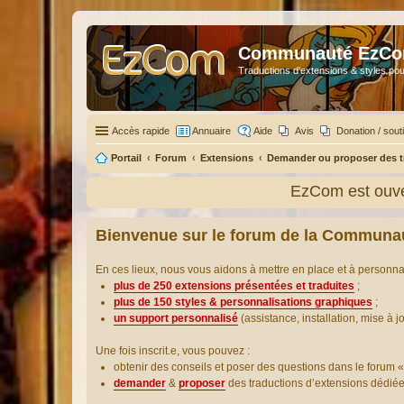
Communauté EzC
Traductions d'extensions & styles pou
Accès rapide
Annuaire
Aide
Avis
Donation / sout
Portail
Forum
Extensions
Demander ou proposer des t
EzCom est ouve
Bienvenue sur le forum de la Communa
En ces lieux, nous vous aidons à mettre en place et à personn
plus de 250 extensions présentées et traduites
;
plus de 150 styles & personnalisations graphiques
;
un support personnalisé
(assistance, installation, mise à j
Une fois inscrit.e, vous pouvez :
obtenir des conseils et poser des questions dans le forum «
demander
&
proposer
des traductions d’extensions dédié