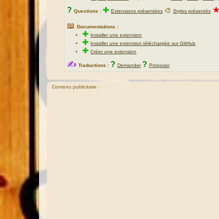
?
✚
🎨
Questions :
Extensions présentées
Styles présentés
📖
Documentations :
✚
Installer une extension
✚
Installer une extension téléchargée sur GitHub
✚
Créer une extension
✍
?
?
Traductions :
Demander
Proposer
Contenu publicitaire :