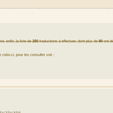
r, enfin, la liste de
280
traductions à effectuer, dont plus de
90
ont dé
elui-ci, pour les consulter voir :
.2.x
|
3.3.x
|
4.0.x
)