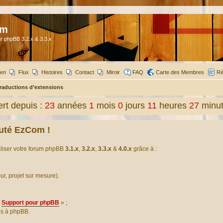
om
r phpBB 3.2.x & 3.3.x
ien
Flux
Histoires
Contact
Miroir
FAQ
Carte des Membres
Rè
raductions d’extensions
rt depuis :
23
années
1
mois
0
jours
11
heures
27
minu
uté EzCom !
aliser votre forum phpBB
3.1.x
,
3.2.x
,
3.3.x
&
4.0.x
grâce à :
our, projet sur mesure).
Support pour phpBB
» ;
es à phpBB.