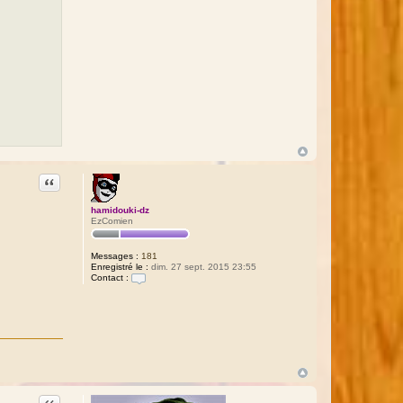
a
ë
l
Citation
hamidouki-dz
EzComien
Messages :
181
Enregistré le :
dim. 27 sept. 2015 23:55
Contact :
C
o
n
t
a
c
t
e
r
h
a
Citation