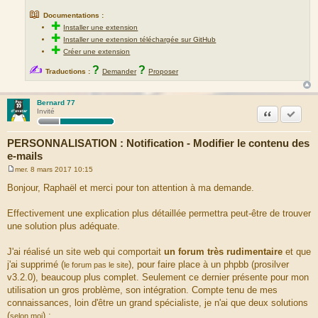
📖
Documentations :
✚
Installer une extension
✚
Installer une extension téléchargée sur GitHub
✚
Créer une extension
✍
?
?
Traductions :
Demander
Proposer
Bernard 77
Citation
Marquer
Invité
PERSONNALISATION : Notification - Modifier le contenu des
e-mails
mer. 8 mars 2017 10:15
M
e
Bonjour, Raphaël et merci pour ton attention à ma demande.
s
s
a
Effectivement une explication plus détaillée permettra peut-être de trouver
g
une solution plus adéquate.
e
J'ai réalisé un site web qui comportait
un forum très rudimentaire
et que
j'ai supprimé (
), pour faire place à un phpbb (prosilver
le forum pas le site
v3.2.0), beaucoup plus complet. Seulement ce dernier présente pour mon
utilisation un gros problème, son intégration. Compte tenu de mes
connaissances, loin d'être un grand spécialiste, je n'ai que deux solutions
(
) :
selon moi