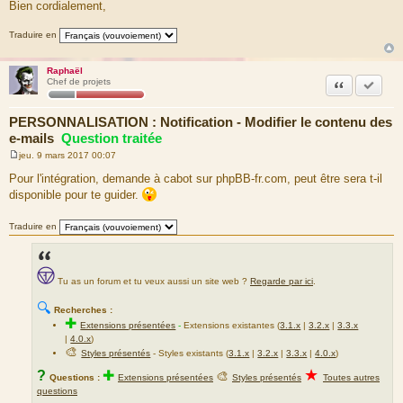
Bien cordialement,
Traduire en
Raphaël
Citation
Marquer
Chef de projets
PERSONNALISATION : Notification - Modifier le contenu des
e-mails
Question traitée
jeu. 9 mars 2017 00:07
M
e
Pour l'intégration, demande à cabot sur phpBB-fr.com, peut être sera t-il
s
disponible pour te guider.
s
a
g
Traduire en
e
Tu as un forum et tu veux aussi un site web ?
Regarde par ici
.
🔍
Recherches :
✚
Extensions présentées
-
Extensions existantes (
3.1.x
|
3.2.x
|
3.3.x
|
4.0.x
)
🎨
Styles présentés
- Styles existants (
3.1.x
|
3.2.x
|
3.3.x
|
4.0.x
)
★
?
✚
🎨
Questions :
Extensions présentées
Styles présentés
Toutes autres
questions