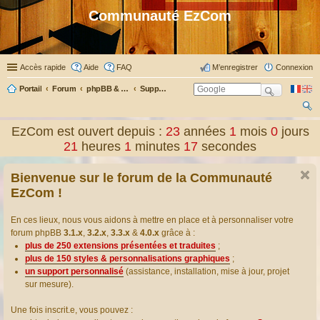
Communauté EzCom
Accès rapide
Aide
FAQ
M’enregistrer
Connexion
Portail
Forum
phpBB & Co
Support pour phpBB
ec
EzCom est ouvert depuis :
23
années
1
mois
0
jours
her
21
heures
1
minutes
18
secondes
ch
Bienvenue sur le forum de la Communauté
er
EzCom !
En ces lieux, nous vous aidons à mettre en place et à personnaliser votre
forum phpBB
3.1.x
,
3.2.x
,
3.3.x
&
4.0.x
grâce à :
plus de 250 extensions présentées et traduites
;
plus de 150 styles & personnalisations graphiques
;
un support personnalisé
(assistance, installation, mise à jour, projet
sur mesure).
Une fois inscrit.e, vous pouvez :