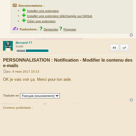
📖
Documentations :
✚
Installer une extension
✚
Installer une extension téléchargée sur GitHub
✚
Créer une extension
✍
?
?
Traductions :
Demander
Proposer
Bernard 77
Citation
Marquer
Invité
PERSONNALISATION : Notification - Modifier le contenu des
e-mails
jeu. 9 mars 2017 10:13
M
e
OK je vais voir ça. Merci pour ton aide.
s
s
a
g
Traduire en
e
Contenu publicitaire :