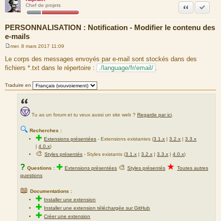
Citation
Marquer
Chef de projets
PERSONNALISATION : Notification - Modifier le contenu des
e-mails
mer. 8 mars 2017 11:09
M
e
Le corps des messages envoyés par e-mail sont stockés dans des
s
fichiers *.txt dans le répertoire :
./language/fr/email/
.
s
a
g
Traduire en
e
Tu as un forum et tu veux aussi un site web ?
Regarde par ici
.
🔍
Recherches :
✚
Extensions présentées
-
Extensions existantes (
3.1.x
|
3.2.x
|
3.3.x
|
4.0.x
)
🎨
Styles présentés
- Styles existants (
3.1.x
|
3.2.x
|
3.3.x
|
4.0.x
)
★
?
✚
🎨
Questions :
Extensions présentées
Styles présentés
Toutes autres
questions
📖
Documentations :
✚
Installer une extension
✚
Installer une extension téléchargée sur GitHub
✚
Créer une extension