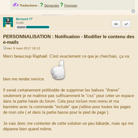
✍
?
?
Traductions :
Demander
Proposer
Bernard 77
Citation
Marquer
Invité
PERSONNALISATION : Notification - Modifier le contenu des
e-mails
mer. 8 mars 2017 18:12
M
e
Merci beaucoup Raphaël. C'est exactement ce que je cherchais, ça va
s
s
a
g
e
bien me rendre service.
Il serait certainement préférable de supprimer les balises "iframe"
seulement je ne maitrise pas suffisamment le "css" pour créer un espace
dans la partie haute du forum. Cela pour inclure mon menu et ma
bannière avec la commande "include" que j'utilise pour toutes les pages
de mon site ( et dans la partie basse pour le pied de page ).
Je vais donc me contenter de cette solution un peu bâtarde, mais qui me
dépanne bien quand même.