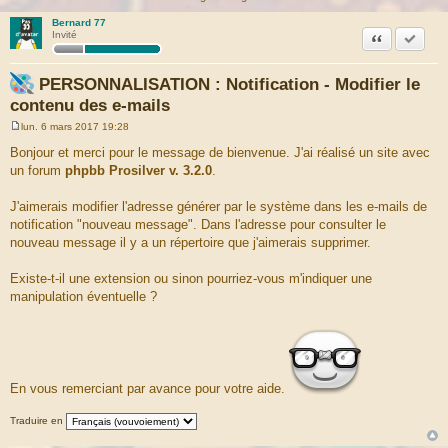
Bernard 77
Citation
Marquer
Invité
PERSONNALISATION : Notification - Modifier le
contenu des e-mails
lun. 6 mars 2017 19:28
M
e
Bonjour et merci pour le message de bienvenue. J'ai réalisé un site avec
s
un forum
phpbb Prosilver v. 3.2.0
.
s
a
g
J'aimerais modifier l'adresse générer par le système dans les e-mails de
e
notification "nouveau message". Dans l'adresse pour consulter le
nouveau message il y a un répertoire que j'aimerais supprimer.
Existe-t-il une extension ou sinon pourriez-vous m'indiquer une
manipulation éventuelle ?
En vous remerciant par avance pour votre aide.
Traduire en