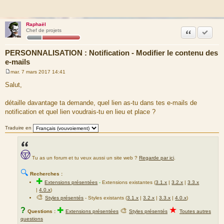
Raphaël
Citation
Marquer
Chef de projets
PERSONNALISATION : Notification - Modifier le contenu des
e-mails
mar. 7 mars 2017 14:41
M
e
Salut,
s
s
a
détaille davantage ta demande, quel lien as-tu dans tes e-mails de
g
notification et quel lien voudrais-tu en lieu et place ?
e
Traduire en
Tu as un forum et tu veux aussi un site web ?
Regarde par ici
.
🔍
Recherches :
✚
Extensions présentées
-
Extensions existantes (
3.1.x
|
3.2.x
|
3.3.x
|
4.0.x
)
🎨
Styles présentés
- Styles existants (
3.1.x
|
3.2.x
|
3.3.x
|
4.0.x
)
★
?
✚
🎨
Questions :
Extensions présentées
Styles présentés
Toutes autres
questions