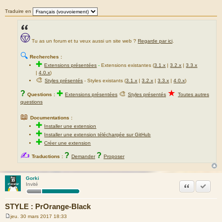
a
g
Traduire en
e
Tu as un forum et tu veux aussi un site web ?
Regarde par ici
.
🔍
Recherches :
✚
Extensions présentées
-
Extensions existantes (
3.1.x
|
3.2.x
|
3.3.x
|
4.0.x
)
🎨
Styles présentés
- Styles existants (
3.1.x
|
3.2.x
|
3.3.x
|
4.0.x
)
★
?
✚
🎨
Questions :
Extensions présentées
Styles présentés
Toutes autres
questions
📖
Documentations :
✚
Installer une extension
✚
Installer une extension téléchargée sur GitHub
✚
Créer une extension
✍
?
?
Traductions :
Demander
Proposer
Gorki
Citation
Accepte
Invité
STYLE : PrOrange-Black
jeu. 30 mars 2017 18:33
M