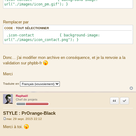
url("./images/icon_pm.gif"); }
Remplacer par
CODE :
TOUT SÉLECTIONNER
.icon-contact { background-image:
url("./images/icon_contact.png"); }
Donc... j'ai modifier mon archive en conséquence, et je la renvoie a la
validation sur phpbb-fr
Merci
Traduire en
Raphaël
Citation
Accepte
Chef de projets
STYLE : PrOrange-Black
mar. 29 sept. 2015 22:12
M
e
Merci à toi.
s
s