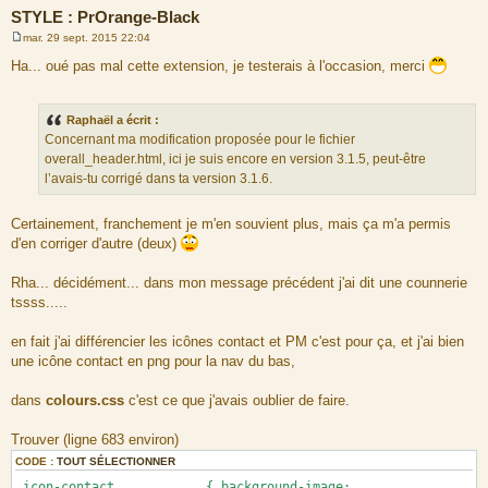
STYLE : PrOrange-Black
mar. 29 sept. 2015 22:04
M
e
Ha... oué pas mal cette extension, je testerais à l'occasion, merci
s
s
a
g
Raphaël a écrit :
e
Concernant ma modification proposée pour le fichier
overall_header.html, ici je suis encore en version 3.1.5, peut-être
l’avais-tu corrigé dans ta version 3.1.6.
Certainement, franchement je m'en souvient plus, mais ça m'a permis
d'en corriger d'autre (deux)
Rha... décidément... dans mon message précédent j'ai dit une counnerie
tssss.....
en fait j'ai différencier les icônes contact et PM c'est pour ça, et j'ai bien
une icône contact en png pour la nav du bas,
dans
colours.css
c'est ce que j'avais oublier de faire.
Trouver (ligne 683 environ)
CODE :
TOUT SÉLECTIONNER
.icon-contact { background-image: