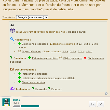
icônes dans la navbar du pied de page, celui de « Supprimer les cookies
du forum», « Membres » et « L’équipe du forum » et elles ne sont pas
rouge/orange mais blanche/grise et de petite taille.
Traduire en
Tu as un forum et tu veux aussi un site web ?
Regarde par ici
.
🔍
Recherches :
✚
Extensions présentées
-
Extensions existantes (
3.1.x
|
3.2.x
|
3.3.x
|
4.0.x
)
🎨
Styles présentés
- Styles existants (
3.1.x
|
3.2.x
|
3.3.x
|
4.0.x
)
★
?
✚
🎨
Questions :
Extensions présentées
Styles présentés
Toutes autres
questions
📖
Documentations :
✚
Installer une extension
✚
Installer une extension téléchargée sur GitHub
✚
Créer une extension
✍
?
?
Traductions :
Demander
Proposer
sub60
Citation
Accepte
Invité