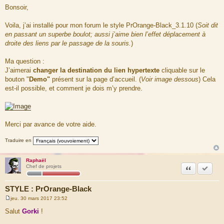
e
Bonsoir,
s
s
a
Voila, j’ai installé pour mon forum le style PrOrange-Black_3.1.10 (
Soit dit
g
en passant un superbe boulot; aussi j’aime bien l’effet déplacement à
e
droite des liens par le passage de la souris.
)
Ma question :
J’aimerai
changer la destination du lien hypertexte
cliquable sur le
bouton "
Demo"
présent sur la page d’accueil. (
Voir image dessous
) Cela
est-il possible, et comment je dois m’y prendre.
Merci par avance de votre aide.
Traduire en
Raphaël
Citation
Accepte
Chef de projets
STYLE : PrOrange-Black
jeu. 30 mars 2017 23:52
M
e
Salut
Gorki
!
s
s