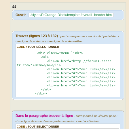
a
g
e
Ouvrir
:
./styles/PrOrange-Black/template/overall_header.html
Trouver (lignes 123 à 132)
:
peut correspondre à un résultat partiel dans
une ligne de code ou à une ligne de code entière.
CODE :
TOUT SÉLECTIONNER
<div class="menu-link">
<ul>
<li><a href="http://forums.phpbb-
fr.com/">Demo</a></li>
<li><a href="#">Your link</a></li>
<li><a href="#">Your link</a></li>
<li><a href="#">Your link</a></li>
<li><a href="#">Your link</a></li>
<li><a href="#">Your link</a></li>
</ul>
</div>
Dans le paragraphe trouver la ligne
:
correspond à un résultat partiel
d’une ligne de code dans laquelle des actions sont à effectuer.
CODE :
TOUT SÉLECTIONNER