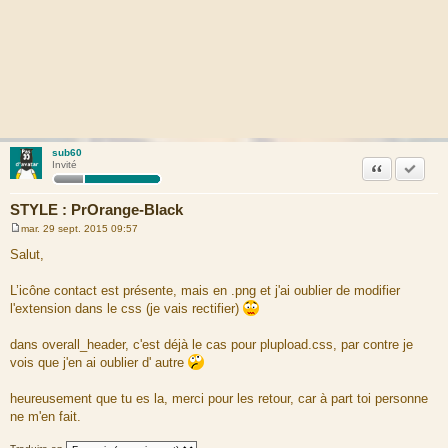
sub60
Citation
Accepte
Invité
STYLE : PrOrange-Black
mar. 29 sept. 2015 09:57
M
e
Salut,
s
s
a
L’icône contact est présente, mais en .png et j'ai oublier de modifier
g
l'extension dans le css (je vais rectifier)
e
dans overall_header, c'est déjà le cas pour plupload.css, par contre je
vois que j'en ai oublier d' autre
heureusement que tu es la, merci pour les retour, car à part toi personne
ne m'en fait.