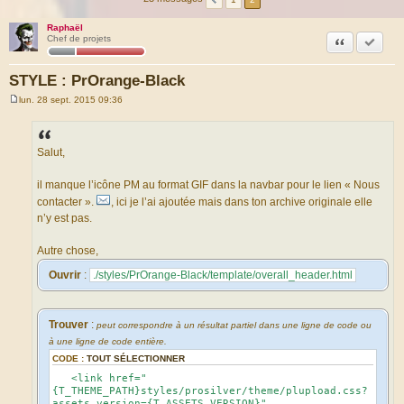
Raphaël
Citation
Accepte
Chef de projets
STYLE : PrOrange-Black
lun. 28 sept. 2015 09:36
M
e
s
s
a
Salut,
g
e
il manque l’icône PM au format GIF dans la navbar pour le lien « Nous
contacter ».
, ici je l’ai ajoutée mais dans ton archive originale elle
n’y est pas.
Autre chose,
Ouvrir
:
./styles/PrOrange-Black/template/overall_header.html
Trouver
:
peut correspondre à un résultat partiel dans une ligne de code ou
à une ligne de code entière.
CODE :
TOUT SÉLECTIONNER
<link href="
{T_THEME_PATH}styles/prosilver/theme/plupload.css?
assets_version={T_ASSETS_VERSION}"