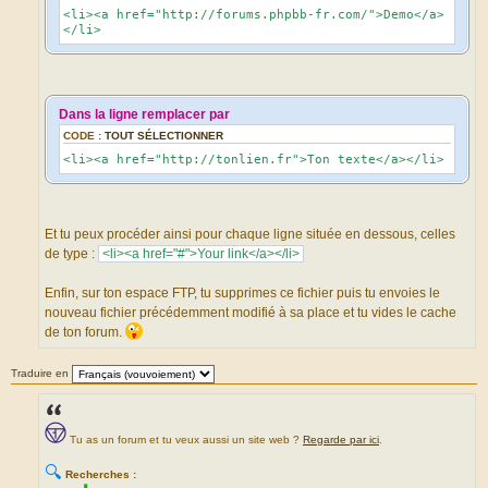
<li><a href="http://forums.phpbb-fr.com/">Demo</a>
</li>
Dans la ligne remplacer par
CODE :
TOUT SÉLECTIONNER
<li><a href="http://tonlien.fr">Ton texte</a></li>
Et tu peux procéder ainsi pour chaque ligne située en dessous, celles
de type :
<li><a href="#">Your link</a></li>
Enfin, sur ton espace FTP, tu supprimes ce fichier puis tu envoies le
nouveau fichier précédemment modifié à sa place et tu vides le cache
de ton forum.
Traduire en
Tu as un forum et tu veux aussi un site web ?
Regarde par ici
.
🔍
Recherches :