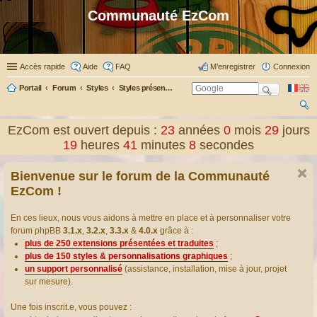
Communauté EzCom
Accès rapide
Aide
FAQ
M’enregistrer
Connexion
Portail
Forum
Styles
Styles présentés & traduits
ec
EzCom est ouvert depuis :
23
années
0
mois
29
jours
her
19
heures
41
minutes
8
secondes
ch
Bienvenue sur le forum de la Communauté
er
EzCom !
En ces lieux, nous vous aidons à mettre en place et à personnaliser votre
forum phpBB
3.1.x
,
3.2.x
,
3.3.x
&
4.0.x
grâce à :
plus de 250 extensions présentées et traduites
;
plus de 150 styles & personnalisations graphiques
;
un support personnalisé
(assistance, installation, mise à jour, projet
sur mesure).
Une fois inscrit.e, vous pouvez :