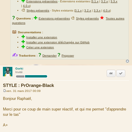
✚
Extensions présentées
-
Extensions existantes (
3.1.x
|
3.2.x
|
3.3.x
|
4.0.x
)
🎨
Styles présentés
- Styles existants (
3.1.x
|
3.2.x
|
3.3.x
|
4.0.x
)
★
?
✚
🎨
Questions :
Extensions présentées
Styles présentés
Toutes autres
questions
📖
Documentations :
✚
Installer une extension
✚
Installer une extension téléchargée sur GitHub
✚
Créer une extension
✍
?
?
Traductions :
Demander
Proposer
Gorki
Citation
Accepte
Invité
STYLE : PrOrange-Black
ven. 31 mars 2017 00:09
M
e
Bonjour Raphaël,
s
s
a
Merci pour ce coup de main super réactif, et qui me permet "d'apprendre
g
sur le tas"
e
A+