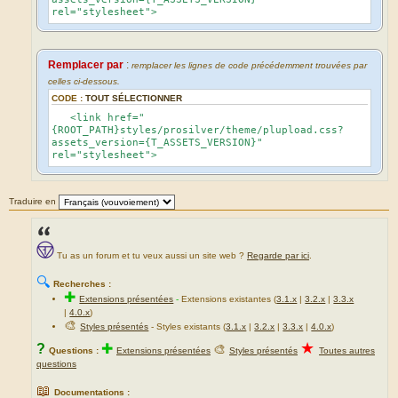
rel="stylesheet">
Remplacer par
:
remplacer les lignes de code précédemment trouvées par
celles ci-dessous.
CODE :
TOUT SÉLECTIONNER
<link href="
{ROOT_PATH}styles/prosilver/theme/plupload.css?
assets_version={T_ASSETS_VERSION}"
rel="stylesheet">
Traduire en
Tu as un forum et tu veux aussi un site web ?
Regarde par ici
.
🔍
Recherches :
✚
Extensions présentées
-
Extensions existantes (
3.1.x
|
3.2.x
|
3.3.x
|
4.0.x
)
🎨
Styles présentés
- Styles existants (
3.1.x
|
3.2.x
|
3.3.x
|
4.0.x
)
★
?
✚
🎨
Questions :
Extensions présentées
Styles présentés
Toutes autres
questions
📖
Documentations :