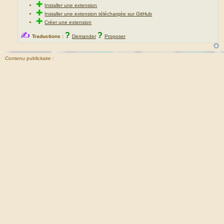
✚
Installer une extension
✚
Installer une extension téléchargée sur GitHub
✚
Créer une extension
✍
?
?
Traductions :
Demander
Proposer
Contenu publicitaire :