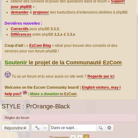
obtenir des conseils et poser des questions dans le forum «
Support
pour phpBB
» ;
demander
&
proposer
des traductions d’extensions dédiées à phpBB.
Dernières nouvelles :
Correctifs
pour phpBB
3.3.3
;
Différences
entre phpBB
3.2.x
&
3.3.x
.
Coup d’œil :
«
EzCom Blog
» idéal pour trouver des conseils et des
services pour son forum phpBB !
Soutenir
le projet de la Communauté EzCom
.
Tu as un forum et tu veux aussi un site web ?
Regarde par ici
.
Welcome on the Ezcom Community board!
|
English visitors, may I
help you?
|
Make a donation
to EzCom
.
STYLE : PrOrange-Black
Règles du forum
Répondre
23 messages
1
2