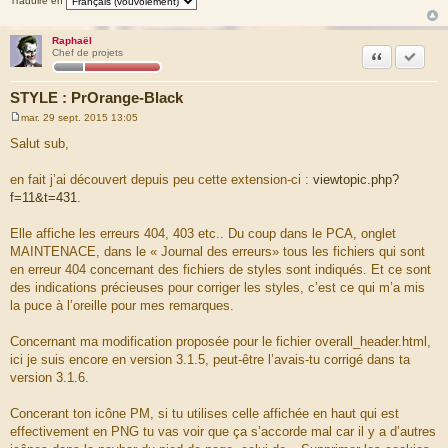
Traduire en
Raphaël
Citation
Accepte
Chef de projets
STYLE : PrOrange-Black
mar. 29 sept. 2015 13:05
M
e
Salut sub,
s
s
a
en fait j’ai découvert depuis peu cette extension-ci :
viewtopic.php?
g
f=11&t=431
.
e
Elle affiche les erreurs 404, 403 etc.. Du coup dans le PCA, onglet
MAINTENACE, dans le « Journal des erreurs» tous les fichiers qui sont
en erreur 404 concernant des fichiers de styles sont indiqués. Et ce sont
des indications précieuses pour corriger les styles, c’est ce qui m’a mis
la puce à l’oreille pour mes remarques.
Concernant ma modification proposée pour le fichier overall_header.html,
ici je suis encore en version 3.1.5, peut-être l’avais-tu corrigé dans ta
version 3.1.6.
Concerant ton icône PM, si tu utilises celle affichée en haut qui est
effectivement en PNG tu vas voir que ça s’accorde mal car il y a d’autres