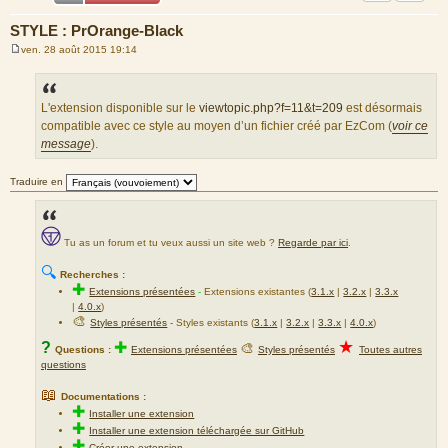
STYLE : PrOrange-Black
ven. 28 août 2015 19:14
M
e
s
s
a
L'extension disponible sur le
viewtopic.php?f=11&t=209
est désormais
g
compatible avec ce style au moyen d’un fichier créé par EzCom (
voir ce
e
message
).
Traduire en
Tu as un forum et tu veux aussi un site web ?
Regarde par ici
.
🔍
Recherches :
✚
Extensions présentées
-
Extensions existantes (
3.1.x
|
3.2.x
|
3.3.x
|
4.0.x
)
🎨
Styles présentés
- Styles existants (
3.1.x
|
3.2.x
|
3.3.x
|
4.0.x
)
★
?
✚
🎨
Questions :
Extensions présentées
Styles présentés
Toutes autres
questions
📖
Documentations :
✚
Installer une extension
✚
Installer une extension téléchargée sur GitHub
✚
Créer une extension