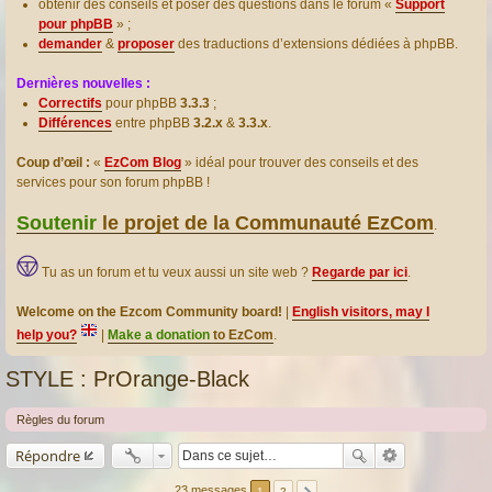
obtenir des conseils et poser des questions dans le forum «
Support
pour phpBB
» ;
demander
&
proposer
des traductions d’extensions dédiées à phpBB.
Dernières nouvelles :
Correctifs
pour phpBB
3.3.3
;
Différences
entre phpBB
3.2.x
&
3.3.x
.
Coup d’œil :
«
EzCom Blog
» idéal pour trouver des conseils et des
services pour son forum phpBB !
Soutenir
le projet de la Communauté EzCom
.
Tu as un forum et tu veux aussi un site web ?
Regarde par ici
.
Welcome on the Ezcom Community board!
|
English visitors, may I
help you?
|
Make a donation
to EzCom
.
STYLE : PrOrange-Black
Règles du forum
Répondre
23 messages
1
2