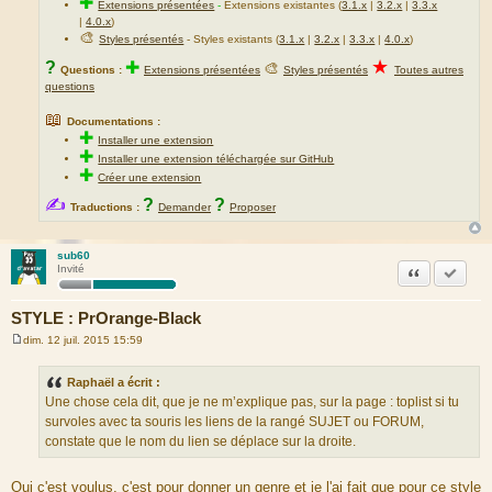
✚
Extensions présentées
-
Extensions existantes (
3.1.x
|
3.2.x
|
3.3.x
|
4.0.x
)
🎨
Styles présentés
- Styles existants (
3.1.x
|
3.2.x
|
3.3.x
|
4.0.x
)
★
?
✚
🎨
Questions :
Extensions présentées
Styles présentés
Toutes autres
questions
📖
Documentations :
✚
Installer une extension
✚
Installer une extension téléchargée sur GitHub
✚
Créer une extension
✍
?
?
Traductions :
Demander
Proposer
sub60
Citation
Accepte
Invité
STYLE : PrOrange-Black
dim. 12 juil. 2015 15:59
M
e
s
Raphaël a écrit :
s
Une chose cela dit, que je ne m’explique pas, sur la page : toplist si tu
a
g
survoles avec ta souris les liens de la rangé SUJET ou FORUM,
e
constate que le nom du lien se déplace sur la droite.
Oui c'est voulus, c'est pour donner un genre et je l'ai fait que pour ce style