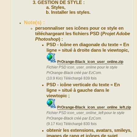
GESTION DE STYLE :
Styles,
Installer les styles.
Note(s) :
personnaliser ses icônes pour ce style en
téléchargeant les fichiers PSD (
Projet Adobe
Photoshop
) :
PSD - Icône en diagonale du texte « En
ligne » situé à droite dans le viewtopic,
PrOrange-Black_icon_user_online.zip
Fichier PSD icon_user_online pour le style
PrOrange-Black créé par EzCom.
(10.9 Kio) Téléchargé 839 fois
PSD - icône verticale du texte « En
ligne » situé à gauche dans le
viewtopic ;
PrOrange-Black_icon_user_online_left.zip
Fichier PSD icon_user_online_left pour le style
PrOrange-Black créé par EzCom.
(9.17 Kio) Téléchargé 830 fois
obtenir les extensions, avatars, smileys,
images de rang et icônes de sujet