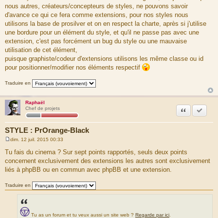
nous autres, créateurs/concepteurs de styles, ne pouvons savoir
d'avance ce qui ce fera comme extensions, pour nos styles nous
utilisons la base de prosilver et on en respect la charte, après si j'utilise
une bordure pour un élément du style, et qu'il ne passe pas avec une
extension, c'est pas forcément un bug du style ou une mauvaise
utilisation de cet élément,
puisque graphiste/codeur d'extensions utilisons les même classe ou id
pour positionner/modifier nos éléments respectif
Traduire en
Raphaël
Citation
Accepte
Chef de projets
STYLE : PrOrange-Black
dim. 12 juil. 2015 00:33
M
e
Tu fais du cinema ? Sur sept points rapportés, seuls deux points
s
concernent exclusivement des extensions les autres sont exclusivement
s
a
liés à phpBB ou en commun avec phpBB et une extension.
g
e
Traduire en
Tu as un forum et tu veux aussi un site web ?
Regarde par ici
.