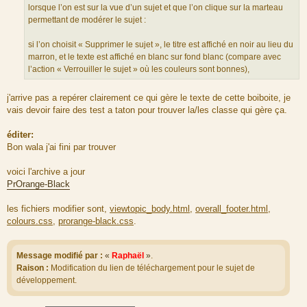
lorsque l’on est sur la vue d’un sujet et que l’on clique sur la marteau
permettant de modérer le sujet :
si l’on choisit « Supprimer le sujet », le titre est affiché en noir au lieu du
marron, et le texte est affiché en blanc sur fond blanc (compare avec
l’action « Verrouiller le sujet » où les couleurs sont bonnes),
j'arrive pas a repérer clairement ce qui gère le texte de cette boiboite, je
vais devoir faire des test a taton pour trouver la/les classe qui gère ça.
éditer:
Bon wala j'ai fini par trouver
voici l'archive a jour
PrOrange-Black
les fichiers modifier sont,
viewtopic_body.html
,
overall_footer.html
,
colours.css
,
prorange-black.css
.
Message modifié par :
«
Raphaël
»
.
Raison :
Modification du lien de téléchargement pour le sujet de
développement.