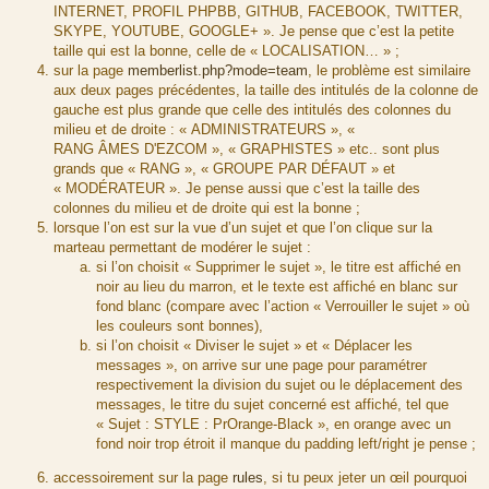
INTERNET, PROFIL PHPBB, GITHUB, FACEBOOK, TWITTER,
SKYPE, YOUTUBE, GOOGLE+ ». Je pense que c’est la petite
taille qui est la bonne, celle de « LOCALISATION… » ;
sur la page
memberlist.php?mode=team
, le problème est similaire
aux deux pages précédentes, la taille des intitulés de la colonne de
gauche est plus grande que celle des intitulés des colonnes du
milieu et de droite : « ADMINISTRATEURS », «
RANG ÂMES D'EZCOM », « GRAPHISTES » etc.. sont plus
grands que « RANG », « GROUPE PAR DÉFAUT » et
« MODÉRATEUR ». Je pense aussi que c’est la taille des
colonnes du milieu et de droite qui est la bonne ;
lorsque l’on est sur la vue d’un sujet et que l’on clique sur la
marteau permettant de modérer le sujet :
si l’on choisit « Supprimer le sujet », le titre est affiché en
noir au lieu du marron, et le texte est affiché en blanc sur
fond blanc (compare avec l’action « Verrouiller le sujet » où
les couleurs sont bonnes),
si l’on choisit « Diviser le sujet » et « Déplacer les
messages », on arrive sur une page pour paramétrer
respectivement la division du sujet ou le déplacement des
messages, le titre du sujet concerné est affiché, tel que
« Sujet : STYLE : PrOrange-Black », en orange avec un
fond noir trop étroit il manque du padding left/right je pense ;
accessoirement sur la page
rules
, si tu peux jeter un œil pourquoi