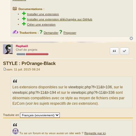
📖
Documentations :
✚
Installer une extension
✚
Installer une extension téléchargée sur GitHub
✚
Créer une extension
✍
?
?
Traductions :
Demander
Proposer
Raphaël
Citation
Accepte
Chef de projets
STYLE : PrOrange-Black
sam. 11 juil. 2015 08:24
M
e
s
s
a
Les extensions disponibles sur le
viewtopic.php?f=11&t=106
, sur le
g
viewtopic.php?f=11&t=194
et sur le
viewtopic.php?f=11&t=336
sont
e
désormais compatibles avec ce style au moyen de fichiers crées par
EzCom (
voir les sujets respectifs de ces extensions
).
Traduire en
Tu as un forum et tu veux aussi un site web ?
Regarde par ici
.