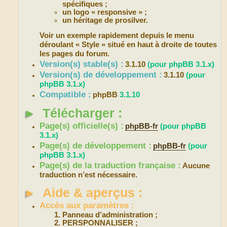
spécifiques ;
un logo « responsive » ;
un héritage de prosilver.
Voir un exemple rapidement depuis le menu
déroulant « Style » situé en haut à droite de toutes
les pages du forum.
Version(s) stable(s) :
3.1.10
(pour phpBB 3.1.x)
Version(s) de développement :
3.1.10
(pour
phpBB 3.1.x)
Compatible :
phpBB
3.1.10
►
Télécharger :
Page(s) officielle(s) :
phpBB-fr
(pour phpBB
3.1.x)
Page(s) de développement :
phpBB-fr
(pour
phpBB 3.1.x)
Page(s) de la traduction française :
Aucune
traduction n’est nécessaire.
►
Aide & aperçus :
Accès aux paramètres :
Panneau d’administration ;
PERSPONNALISER ;