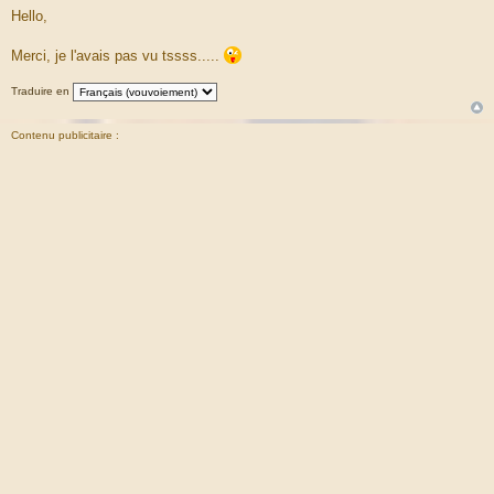
e
Hello,
s
s
a
Merci, je l'avais pas vu tssss.....
g
e
Traduire en
Contenu publicitaire :