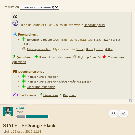
Traduire en
Tu as un forum et tu veux aussi un site web ?
Regarde par ici
.
🔍
Recherches :
✚
Extensions présentées
-
Extensions existantes (
3.1.x
|
3.2.x
|
3.3.x
|
4.0.x
)
🎨
Styles présentés
- Styles existants (
3.1.x
|
3.2.x
|
3.3.x
|
4.0.x
)
★
?
✚
🎨
Questions :
Extensions présentées
Styles présentés
Toutes autres
questions
📖
Documentations :
✚
Installer une extension
✚
Installer une extension téléchargée sur GitHub
✚
Créer une extension
✍
?
?
Traductions :
Demander
Proposer
sub60
Citation
Accepte
Invité
STYLE : PrOrange-Black
dim. 27 sept. 2015 12:03
M