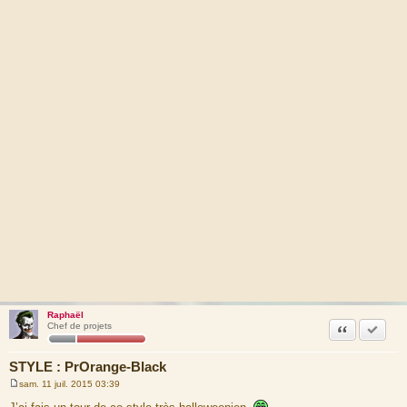
Raphaël
Citation
Accepte
Chef de projets
STYLE : PrOrange-Black
sam. 11 juil. 2015 03:39
M
e