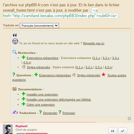
a
l’archive sur phpBB-fr.com n’est pas à jour. Et le lien dans le fichier
g
overall_footer.html n’est pas à jour, à modifier par :
<a
e
href="http://zamiland.besaba.com/phpBB3/index.php">sub60</a>
.
Traduire en
Tu as un forum et tu veux aussi un site web ?
Regarde par ici
.
🔍
Recherches :
✚
Extensions présentées
-
Extensions existantes (
3.1.x
|
3.2.x
|
3.3.x
|
4.0.x
)
🎨
Styles présentés
- Styles existants (
3.1.x
|
3.2.x
|
3.3.x
|
4.0.x
)
★
?
✚
🎨
Questions :
Extensions présentées
Styles présentés
Toutes autres
questions
📖
Documentations :
✚
Installer une extension
✚
Installer une extension téléchargée sur GitHub
✚
Créer une extension
✍
?
?
Traductions :
Demander
Proposer
Raphaël
Citation
Accepte
Chef de projets