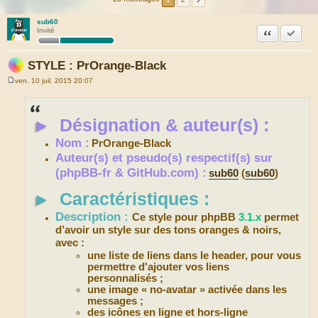
sub60
Citation
Accepte
Invité
STYLE : PrOrange-Black
ven. 10 juil. 2015 20:07
M
e
s
s
►
Désignation & auteur(s) :
a
g
e
Nom :
PrOrange-Black
Auteur(s) et pseudo(s) respectif(s) sur
(phpBB-fr & GitHub.com) :
sub60
(
sub60
)
►
Caractéristiques :
Description :
Ce style pour phpBB
3.1.x
permet
d’avoir un style sur des tons oranges & noirs,
avec :
une liste de liens dans le header, pour vous
permettre d'ajouter vos liens
personnalisés ;
une image « no-avatar » activée dans les
messages ;
des icônes en ligne et hors-ligne