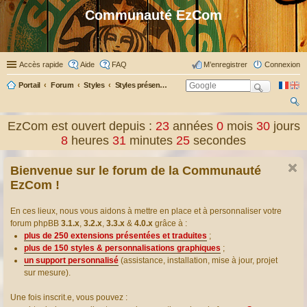
Communauté EzCom
Accès rapide
Aide
FAQ
M’enregistrer
Connexion
Portail
Forum
Styles
Styles présentés & traduits
ec
EzCom est ouvert depuis :
23
années
0
mois
30
jours
her
8
heures
31
minutes
26
secondes
ch
Bienvenue sur le forum de la Communauté
er
EzCom !
En ces lieux, nous vous aidons à mettre en place et à personnaliser votre
forum phpBB
3.1.x
,
3.2.x
,
3.3.x
&
4.0.x
grâce à :
plus de 250 extensions présentées et traduites
;
plus de 150 styles & personnalisations graphiques
;
un support personnalisé
(assistance, installation, mise à jour, projet
sur mesure).
Une fois inscrit.e, vous pouvez :