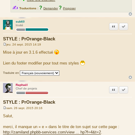
✍
?
?
Traductions :
Demander
Proposer
sub60
Citation
Accepte
Invité
STYLE : PrOrange-Black
jeu. 24 sept. 2015 14:19
M
e
Mise à jour en 3.1.6 effectué
s
s
a
Lien du footer modifier pour tout mes styles
g
e
Traduire en
Raphaël
Citation
Accepte
Chef de projets
STYLE : PrOrange-Black
sam. 26 sept. 2015 20:16
M
e
Salut,
s
s
a
merci, il manque un « e » dans le titre de ton sujet sur cette page :
g
http://zamiland.phpbb-services.com/view ... hp?f=4&t=2
.
e