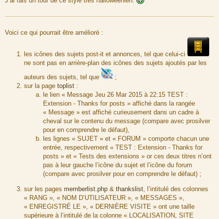
J’ai fais un tour de ce style très halloweenien.
s
s
a
g
e
Voici ce qui pourrait être amélioré :
les icônes des sujets post-it et annonces, tel que celui-ci
ne sont pas en arrière-plan des icônes des sujets ajoutés par les
auteurs des sujets, tel que
;
sur la page
toplist
:
le lien « Message Jeu 26 Mar 2015 à 22:15 TEST :
Extension - Thanks for posts » affiché dans la rangée
« Message » est affiché curieusement dans un cadre à
cheval sur le contenu du message (compare avec prosilver
pour en comprendre le défaut),
les lignes « SUJET » et « FORUM » comporte chacun une
entrée, respectivement « TEST : Extension - Thanks for
posts » et « Tests des extensions » or ces deux titres n’ont
pas à leur gauche l’icône du sujet et l’icône du forum
(compare avec prosilver pour en comprendre le défaut) ;
sur les pages
memberlist.php
&
thankslist
, l’intitulé des colonnes
« RANG », « NOM D’UTILISATEUR », « MESSAGES »,
« ENREGISTRÉ LE », « DERNIÈRE VISITE » ont une taille
supérieure à l’intitulé de la colonne « LOCALISATION, SITE