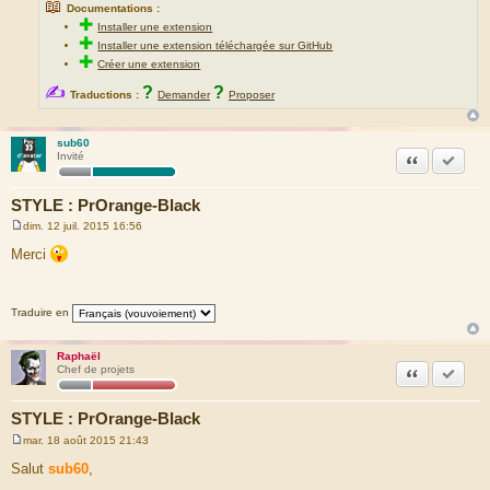
📖
Documentations :
✚
Installer une extension
✚
Installer une extension téléchargée sur GitHub
✚
Créer une extension
✍
?
?
Traductions :
Demander
Proposer
sub60
Citation
Accepte
Invité
STYLE : PrOrange-Black
dim. 12 juil. 2015 16:56
M
e
Merci
s
s
a
g
Traduire en
e
Raphaël
Citation
Accepte
Chef de projets
STYLE : PrOrange-Black
mar. 18 août 2015 21:43
M
e
Salut
sub60
,
s
s