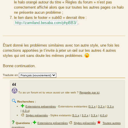
le halo orangé autour du titre « Règles du forum » n’est pas
correctement affiché alors que sur toutes les autres pages ce halo
ne présente aucun problème ;
le lien dans le footer « sub60 » devrait être :
http://zamiland.besaba.com/phpBB3/
.
Étant donné les problèmes similaires avec ton autre style, une fois les
corrections apportées je t’invite à jeter un œil sur tes autres 4 autres
styles qui ont sans doute les mêmes problèmes.
Bonne continuation.
Traduire en
Tu as un forum et tu veux aussi un site web ?
Regarde par ici
.
🔍
Recherches :
✚
Extensions présentées
-
Extensions existantes (
3.1.x
|
3.2.x
|
3.3.x
|
4.0.x
)
🎨
Styles présentés
- Styles existants (
3.1.x
|
3.2.x
|
3.3.x
|
4.0.x
)
★
?
✚
🎨
Questions :
Extensions présentées
Styles présentés
Toutes autres
questions