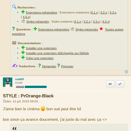
🔍
Recherches :
✚
Extensions présentées
-
Extensions existantes (
3.1.x
|
3.2.x
|
3.3.x
|
4.0.x
)
🎨
Styles présentés
- Styles existants (
3.1.x
|
3.2.x
|
3.3.x
|
4.0.x
)
★
?
✚
🎨
Questions :
Extensions présentées
Styles présentés
Toutes autres
questions
📖
Documentations :
✚
Installer une extension
✚
Installer une extension téléchargée sur GitHub
✚
Créer une extension
✍
?
?
Traductions :
Demander
Proposer
sub60
Citation
Accepte
Invité
STYLE : PrOrange-Black
dim. 12 juil. 2015 09:04
M
e
J'aime bien le cinéma
bon oué peut être lol
s
s
a
bon sinon ça avance doucement, j'ai juste du mal avec ça =>
g
e