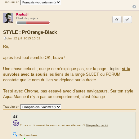
Traduire en
Raphaël
Citation
Accepte
Chef de projets
STYLE : PrOrange-Black
dim. 12 juil. 2015 15:52
M
e
Re,
s
s
a
après test tout semble OK, bravo !
g
e
Une chose cela dit, que je ne m’explique pas, sur la page :
toplist
si tu
survoles avec ta souris
les liens de la rangé SUJET ou FORUM,
constate que le nom du lien se déplace sur la droite.
Testé avec Chrome, pas essayé avec d’autes navigateurs. Sur ton style
Aqua-Marine il n’y a pas ce comportement, c’est étrange.
Traduire en
Tu as un forum et tu veux aussi un site web ?
Regarde par ici
.
🔍
Recherches :