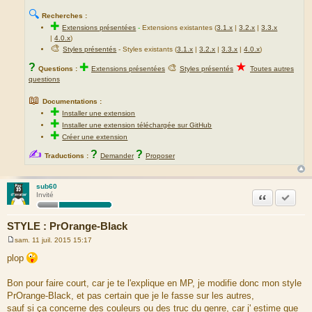
🔍
Recherches :
✚
Extensions présentées
-
Extensions existantes (
3.1.x
|
3.2.x
|
3.3.x
|
4.0.x
)
🎨
Styles présentés
- Styles existants (
3.1.x
|
3.2.x
|
3.3.x
|
4.0.x
)
★
?
✚
🎨
Questions :
Extensions présentées
Styles présentés
Toutes autres
questions
📖
Documentations :
✚
Installer une extension
✚
Installer une extension téléchargée sur GitHub
✚
Créer une extension
✍
?
?
Traductions :
Demander
Proposer
sub60
Citation
Accepte
Invité
STYLE : PrOrange-Black
sam. 11 juil. 2015 15:17
M
e
plop
s
s
a
Bon pour faire court, car je te l'explique en MP, je modifie donc mon style
g
PrOrange-Black, et pas certain que je le fasse sur les autres,
e
sauf si ça concerne des couleurs ou des truc du genre, car j' estime que