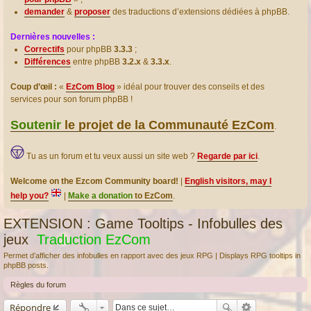
demander
&
proposer
des traductions d’extensions dédiées à phpBB.
Dernières nouvelles :
Correctifs
pour phpBB
3.3.3
;
Différences
entre phpBB
3.2.x
&
3.3.x
.
Coup d’œil :
«
EzCom Blog
» idéal pour trouver des conseils et des
services pour son forum phpBB !
Soutenir
le projet de la Communauté EzCom
.
Tu as un forum et tu veux aussi un site web ?
Regarde par ici
.
Welcome on the Ezcom Community board!
|
English visitors, may I
help you?
|
Make a donation
to EzCom
.
EXTENSION : Game Tooltips - Infobulles des
jeux
Traduction EzCom
Permet d’afficher des infobulles en rapport avec des jeux RPG | Displays RPG tooltips in
phpBB posts.
Règles du forum
Répondre