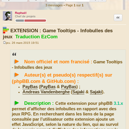
3 messages • Page
1
sur
1
Raphaël
Citation
Chef de projets
EXTENSION : Game Tooltips - Infobulles des
jeux
Traduction EzCom
jeu. 26 mars 2015 19:51
M
e
s
s
►
a
Nom officiel et nom francisé :
Game Tooltips
g
e
- Infobulles des jeux
►
Auteur(s) et pseudo(s) respectif(s) sur
(phpBB.com & GitHub.com) :
PayBas
(
PayBas
&
PayBas
) ;
Andreas Vandenberghe
(
Sajaki
&
Sajaki
).
►
Description :
Cette extension pour phpBB
3.1.x
permet d’afficher des infobulles en rapport avec des
jeux RPG. En recherchant dans les liens de la page
consultée par l’utilisateur cette extension ajoute un
effet JavaScript, selon la nature du lien, qui au survol