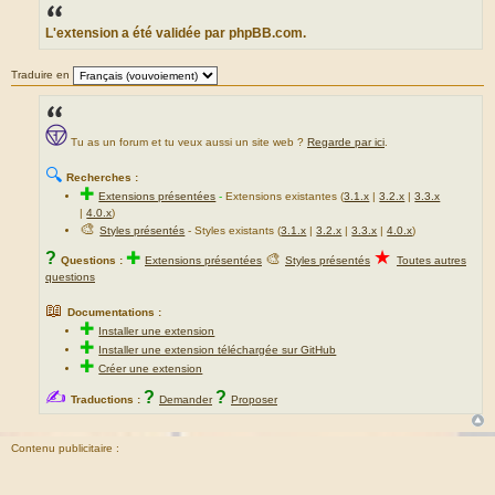
s
s
a
L'extension a été validée par phpBB.com.
g
e
Traduire en
Tu as un forum et tu veux aussi un site web ?
Regarde par ici
.
🔍
Recherches :
✚
Extensions présentées
-
Extensions existantes (
3.1.x
|
3.2.x
|
3.3.x
|
4.0.x
)
🎨
Styles présentés
- Styles existants (
3.1.x
|
3.2.x
|
3.3.x
|
4.0.x
)
★
?
✚
🎨
Questions :
Extensions présentées
Styles présentés
Toutes autres
questions
📖
Documentations :
✚
Installer une extension
✚
Installer une extension téléchargée sur GitHub
✚
Créer une extension
✍
?
?
Traductions :
Demander
Proposer
Contenu publicitaire :