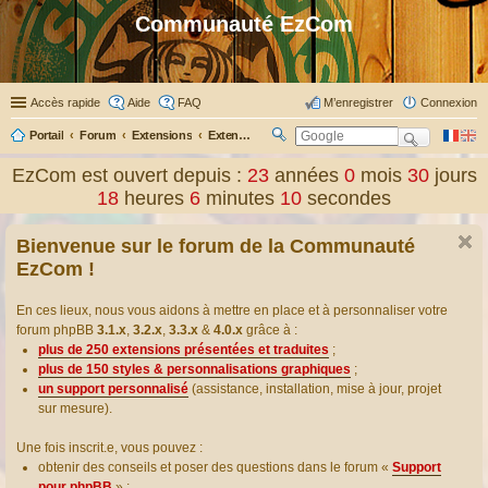
Communauté EzCom
Accès rapide
Aide
FAQ
M’enregistrer
Connexion
Portail
Forum
Extensions
Extensions présentées & traduites
R
ec
EzCom est ouvert depuis :
23
années
0
mois
30
jours
her
18
heures
6
minutes
11
secondes
ch
er
Bienvenue sur le forum de la Communauté
EzCom !
En ces lieux, nous vous aidons à mettre en place et à personnaliser votre
forum phpBB
3.1.x
,
3.2.x
,
3.3.x
&
4.0.x
grâce à :
plus de 250 extensions présentées et traduites
;
plus de 150 styles & personnalisations graphiques
;
un support personnalisé
(assistance, installation, mise à jour, projet
sur mesure).
Une fois inscrit.e, vous pouvez :
obtenir des conseils et poser des questions dans le forum «
Support
pour phpBB
» ;