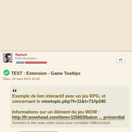
Raphaël
Citation
Chef de projets
TEST : Extension - Game Tooltips
jeu. 26 mars 2015 20:00
M
e
s
s
Exemple de lien interactif avec un jeu RPG, et
a
g
concernant le
viewtopic.php?f=11&t=71#p240
.
e
Informations sur un élément du jeu WOW :
http://fr.wowhead.com/item=115603/baton ... primordial
Survolez le lien avec votre souris pour constater l'effet produit.