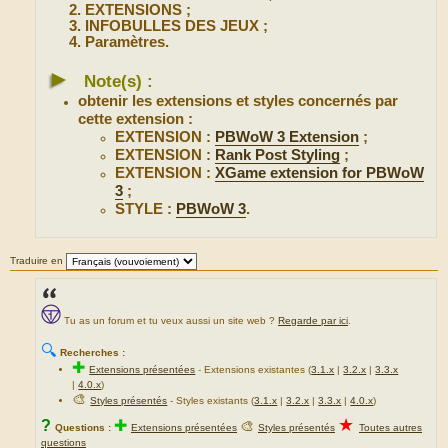
EXTENSIONS ;
INFOBULLES DES JEUX ;
Paramètres.
►
Note(s) :
obtenir les extensions et styles concernés par
cette extension :
EXTENSION :
PBWoW 3 Extension
;
EXTENSION :
Rank Post Styling
;
EXTENSION :
XGame extension for PBWoW
3
;
STYLE :
PBWoW 3
.
Traduire en
Tu as un forum et tu veux aussi un site web ?
Regarde par ici
.
🔍
Recherches :
✚
Extensions présentées
-
Extensions existantes (
3.1.x
|
3.2.x
|
3.3.x
|
4.0.x
)
🎨
Styles présentés
- Styles existants (
3.1.x
|
3.2.x
|
3.3.x
|
4.0.x
)
★
?
✚
🎨
Questions :
Extensions présentées
Styles présentés
Toutes autres
questions