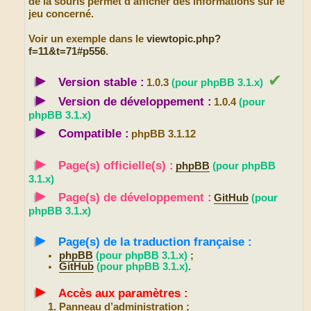
de la souris permet d’afficher des informations sur le
jeu concerné.
Voir un exemple dans le
viewtopic.php?
f=11&t=71#p556
.
►
✔
Version stable :
1.0.3
(pour phpBB 3.1.x)
►
Version de développement :
1.0.4
(pour
phpBB 3.1.x)
►
Compatible :
phpBB 3.1.12
►
Page(s) officielle(s) :
phpBB
(pour phpBB
3.1.x)
►
Page(s) de développement :
GitHub
(pour
phpBB 3.1.x)
►
Page(s) de la traduction française :
phpBB
(pour phpBB 3.1.x)
;
GitHub
(pour phpBB 3.1.x)
.
►
Accès aux paramètres :
Panneau d’administration ;