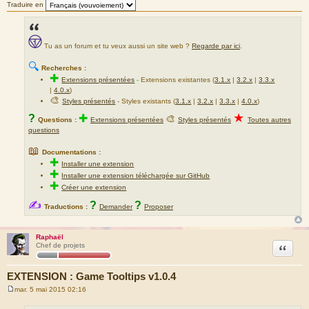
Traduire en
Tu as un forum et tu veux aussi un site web ?
Regarde par ici
.
🔍
Recherches :
✚
Extensions présentées
-
Extensions existantes (
3.1.x
|
3.2.x
|
3.3.x
|
4.0.x
)
🎨
Styles présentés
- Styles existants (
3.1.x
|
3.2.x
|
3.3.x
|
4.0.x
)
★
?
✚
🎨
Questions :
Extensions présentées
Styles présentés
Toutes autres
questions
📖
Documentations :
✚
Installer une extension
✚
Installer une extension téléchargée sur GitHub
✚
Créer une extension
✍
?
?
Traductions :
Demander
Proposer
Raphaël
Citation
Chef de projets
EXTENSION : Game Tooltips v1.0.4
mar. 5 mai 2015 02:16
M
e