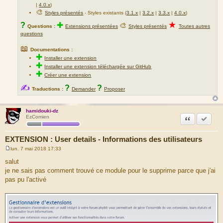
|
4.0.x
)
🎨
Styles présentés
- Styles existants (
3.1.x
|
3.2.x
|
3.3.x
|
4.0.x
)
★
?
✚
🎨
Questions :
Extensions présentées
Styles présentés
Toutes autres
questions
📖
Documentations :
✚
Installer une extension
✚
Installer une extension téléchargée sur GitHub
✚
Créer une extension
✍
?
?
Traductions :
Demander
Proposer
hamidouki-dz
Citation
Marquer
EzComien
EXTENSION : User details - Informations des utilisateurs
lun. 7 mai 2018 17:33
M
e
salut
s
je ne sais pas comment trouvé ce module pour le supprime parce que j'ai
s
a
pas pu l'activé
g
e