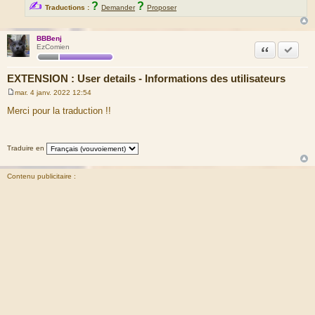
✍
?
?
Traductions :
Demander
Proposer
BBBenj
Citation
Marquer
EzComien
EXTENSION : User details - Informations des utilisateurs
mar. 4 janv. 2022 12:54
M
e
Merci pour la traduction !!
s
s
a
g
Traduire en
e
Contenu publicitaire :