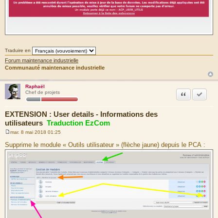
Traduire en
Forum maintenance industrielle
Communauté maintenance industrielle
Raphaël
Citation
Marquer
Chef de projets
EXTENSION : User details - Informations des
utilisateurs
Traduction EzCom
mar. 8 mai 2018 01:25
M
e
Supprime le module « Outils utilisateur » (flèche jaune) depuis le PCA :
s
s
a
g
e