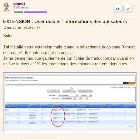
stone23
Citation
Marquer
EzComien
EXTENSION : User details - Informations des utilisateurs
lun. 10 juin 2019 14:37
M
e
Salut,
s
s
a
J'ai installé cette extension mais quand je sélectionne la colonne "format
g
de la date", le contenu reste en anglais.
e
Je ne pense pas que ça vienne de ton fichier de traduction car quand on
enlève le dossier "fr" les traductions des colonnes restent identiques :