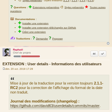
🎨
Styles présentés
- Styles existants (
3.1.x
|
3.2.x
|
3.3.x
|
4.0.x
)
★
?
✚
🎨
Questions :
Extensions présentées
Styles présentés
Toutes autres
questions
📖
Documentations :
✚
Installer une extension
✚
Installer une extension téléchargée sur GitHub
✚
Créer une extension
✍
?
?
Traductions :
Demander
Proposer
Raphaël
Citation
Marquer
Chef de projets
EXTENSION : User details - Informations des utilisateurs
dim. 20 oct. 2019 17:28
M
e
s
s
Mise à jour de la traduction pour la version toujours
2.1.1-
a
g
RC2
pour la correction de l’affichage du format de la date
e
non traduit.
Journal des modifications (changelog) :
https://github.com/david63/userdetails/commits/master
.