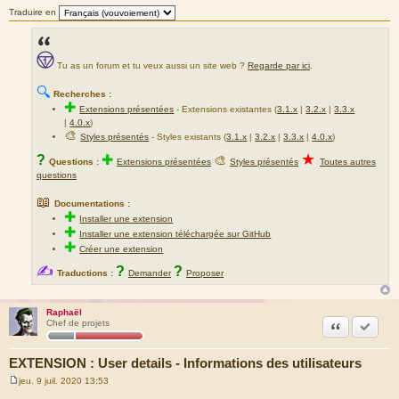
Traduire en
Tu as un forum et tu veux aussi un site web ?
Regarde par ici
.
🔍
Recherches :
✚
Extensions présentées
-
Extensions existantes (
3.1.x
|
3.2.x
|
3.3.x
|
4.0.x
)
🎨
Styles présentés
- Styles existants (
3.1.x
|
3.2.x
|
3.3.x
|
4.0.x
)
★
?
✚
🎨
Questions :
Extensions présentées
Styles présentés
Toutes autres
questions
📖
Documentations :
✚
Installer une extension
✚
Installer une extension téléchargée sur GitHub
✚
Créer une extension
✍
?
?
Traductions :
Demander
Proposer
Raphaël
Citation
Marquer
Chef de projets
EXTENSION : User details - Informations des utilisateurs
jeu. 9 juil. 2020 13:53
M