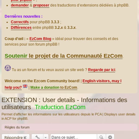
demander
&
proposer
des traductions d’extensions dédiées à phpBB.
Dernières nouvelles :
Correctifs
pour phpBB
3.3.3
;
Différences
entre phpBB
3.2.x
&
3.3.x
.
Coup d’œil :
«
EzCom Blog
» idéal pour trouver des conseils et des
services pour son forum phpBB !
Soutenir
le projet de la Communauté EzCom
.
Tu as un forum et tu veux aussi un site web ?
Regarde par ici
.
Welcome on the Ezcom Community board!
|
English visitors, may I
help you?
|
Make a donation
to EzCom
.
EXTENSION : User details - Informations des
utilisateurs
Traduction EzCom
Permet d’afficher les informations sur les utilisateurs depuis le PCA | Displays user details
in ACP for phpBB.
Règles du forum
Répondre