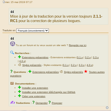
mer. 15 mai 2019 07:17
M
e
s
s
Mise à jour de la traduction pour la version toujours
2.1.1-
a
g
RC1
pour la correction de plusieurs bogues.
e
Traduire en
Tu as un forum et tu veux aussi un site web ?
Regarde par ici
.
🔍
Recherches :
✚
Extensions présentées
-
Extensions existantes (
3.1.x
|
3.2.x
|
3.3.x
|
4.0.x
)
🎨
Styles présentés
- Styles existants (
3.1.x
|
3.2.x
|
3.3.x
|
4.0.x
)
★
?
✚
🎨
Questions :
Extensions présentées
Styles présentés
Toutes autres
questions
📖
Documentations :
✚
Installer une extension
✚
Installer une extension téléchargée sur GitHub
✚
Créer une extension
✍
?
?
Traductions :
Demander
Proposer