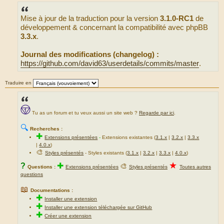
e
s
s
Mise à jour de la traduction pour la version
3.1.0-RC1
de
a
g
développement & concernant la compatibilité avec phpBB
e
3.3.x
.
Journal des modifications (changelog) :
https://github.com/david63/userdetails/commits/master
.
Traduire en
Tu as un forum et tu veux aussi un site web ?
Regarde par ici
.
🔍
Recherches :
✚
Extensions présentées
-
Extensions existantes (
3.1.x
|
3.2.x
|
3.3.x
|
4.0.x
)
🎨
Styles présentés
- Styles existants (
3.1.x
|
3.2.x
|
3.3.x
|
4.0.x
)
★
?
✚
🎨
Questions :
Extensions présentées
Styles présentés
Toutes autres
questions
📖
Documentations :
✚
Installer une extension
✚
Installer une extension téléchargée sur GitHub
✚
Créer une extension