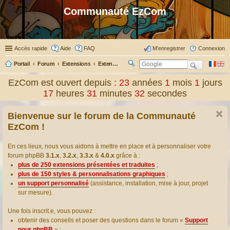
Communauté EzCom
Accès rapide
Aide
FAQ
M’enregistrer
Connexion
Portail
Forum
Extensions
Extensions présentées & traduites
R
ec
EzCom est ouvert depuis :
23
années
1
mois
1
jours
her
17
heures
31
minutes
33
secondes
ch
er
Bienvenue sur le forum de la Communauté
EzCom !
En ces lieux, nous vous aidons à mettre en place et à personnaliser votre
forum phpBB
3.1.x
,
3.2.x
,
3.3.x
&
4.0.x
grâce à :
plus de 250 extensions présentées et traduites
;
plus de 150 styles & personnalisations graphiques
;
un support personnalisé
(assistance, installation, mise à jour, projet
sur mesure).
Une fois inscrit.e, vous pouvez :
obtenir des conseils et poser des questions dans le forum «
Support
pour phpBB
» ;