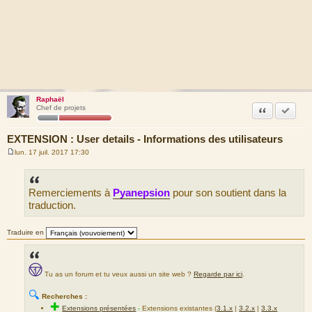
Raphaël
Citation
Marquer
Chef de projets
EXTENSION : User details - Informations des utilisateurs
lun. 17 juil. 2017 17:30
M
e
s
s
Remerciements à
Pyanepsion
pour son soutient dans la
a
g
traduction.
e
Traduire en
Tu as un forum et tu veux aussi un site web ?
Regarde par ici
.
🔍
Recherches :
✚
Extensions présentées
-
Extensions existantes (
3.1.x
|
3.2.x
|
3.3.x