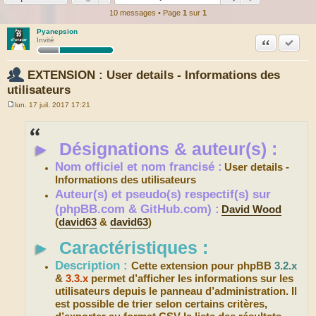
10 messages • Page
1
sur
1
Pyanepsion
Citation
Marquer
Invité
EXTENSION : User details - Informations des
utilisateurs
lun. 17 juil. 2017 17:21
M
e
s
s
►
Désignations & auteur(s) :
a
g
e
Nom officiel et nom francisé :
User details -
Informations des utilisateurs
Auteur(s) et pseudo(s) respectif(s) sur
(phpBB.com & GitHub.com) :
David Wood
(
david63
&
david63
)
►
Caractéristiques :
Description :
Cette extension pour phpBB
3.2.x
&
3.3.x
permet d’afficher les informations sur les
utilisateurs depuis le panneau d’administration. Il
est possible de trier selon certains critères,