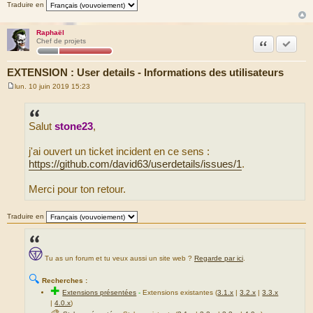
Traduire en
Raphaël
Citation
Marquer
Chef de projets
EXTENSION : User details - Informations des utilisateurs
lun. 10 juin 2019 15:23
M
e
s
s
Salut
stone23
,
a
g
e
j'ai ouvert un ticket incident en ce sens :
https://github.com/david63/userdetails/issues/1
.
Merci pour ton retour.
Traduire en
Tu as un forum et tu veux aussi un site web ?
Regarde par ici
.
🔍
Recherches :
✚
Extensions présentées
-
Extensions existantes (
3.1.x
|
3.2.x
|
3.3.x
|
4.0.x
)