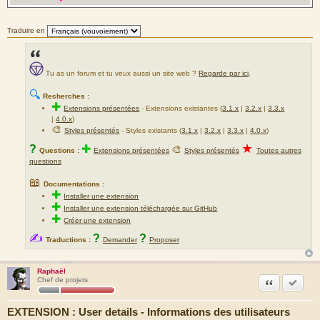
Traduire en
Tu as un forum et tu veux aussi un site web ?
Regarde par ici
.
🔍
Recherches :
✚
Extensions présentées
-
Extensions existantes (
3.1.x
|
3.2.x
|
3.3.x
|
4.0.x
)
🎨
Styles présentés
- Styles existants (
3.1.x
|
3.2.x
|
3.3.x
|
4.0.x
)
★
?
✚
🎨
Questions :
Extensions présentées
Styles présentés
Toutes autres
questions
📖
Documentations :
✚
Installer une extension
✚
Installer une extension téléchargée sur GitHub
✚
Créer une extension
✍
?
?
Traductions :
Demander
Proposer
Raphaël
Citation
Marquer
Chef de projets
EXTENSION : User details - Informations des utilisateurs