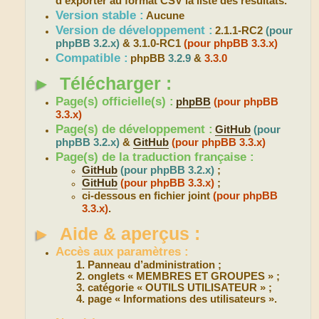
d’exporter au format CSV la liste des résultats.
Version stable :
Aucune
Version de développement :
2.1.1-RC2
(pour
phpBB 3.2.x)
& 3.1.0-RC1
(pour phpBB 3.3.x)
Compatible :
phpBB
3.2.9
&
3.3.0
►
Télécharger :
Page(s) officielle(s) :
phpBB
(pour phpBB
3.3.x)
Page(s) de développement :
GitHub
(pour
phpBB 3.2.x)
&
GitHub
(pour phpBB 3.3.x)
Page(s) de la traduction française :
GitHub
(pour phpBB 3.2.x)
;
GitHub
(pour phpBB 3.3.x)
;
ci-dessous en fichier joint
(pour phpBB
3.3.x)
.
►
Aide & aperçus :
Accès aux paramètres :
Panneau d’administration ;
onglets « MEMBRES ET GROUPES » ;
catégorie « OUTILS UTILISATEUR » ;
page « Informations des utilisateurs ».