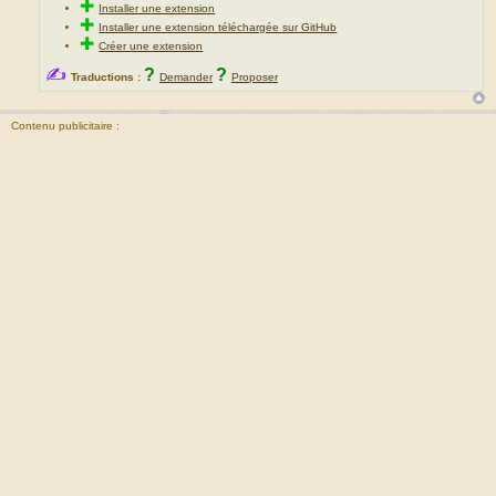
✚
Installer une extension
✚
Installer une extension téléchargée sur GitHub
✚
Créer une extension
✍
?
?
Traductions :
Demander
Proposer
Contenu publicitaire :