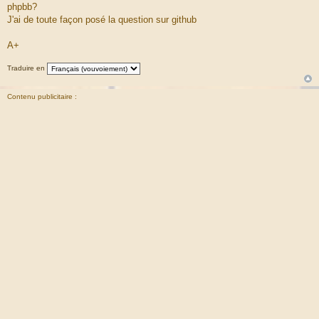
a
phpbb?
g
J'ai de toute façon posé la question sur github
e
A+
Traduire en
Contenu publicitaire :