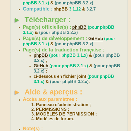
phpBB 3.1.x)
&
(pour phpBB 3.2.x)
Compatible :
phpBB
3.1.12
&
3.2.7
►
Télécharger :
Page(s) officielle(s) :
phpBB
(pour phpBB
3.1.x)
&
(pour phpBB 3.2.x)
Page(s) de développement :
GitHub
(pour
phpBB 3.1.x)
&
(pour phpBB 3.2.x)
Page(s) de la traduction française :
phpBB
(pour phpBB 3.1.x)
&
(pour phpBB
3.2.x)
;
GitHub
(pour phpBB 3.1.x)
&
(pour phpBB
3.2.x)
;
ci-dessous en fichier joint
(pour phpBB
3.1.x)
&
(pour phpBB 3.2.x)
.
►
Aide & aperçus :
Accès aux paramètres :
Panneau d’administration ;
PERMISSIONS ;
MODÈLES DE PERMISSION ;
Modèles de forum.
Note(s) :