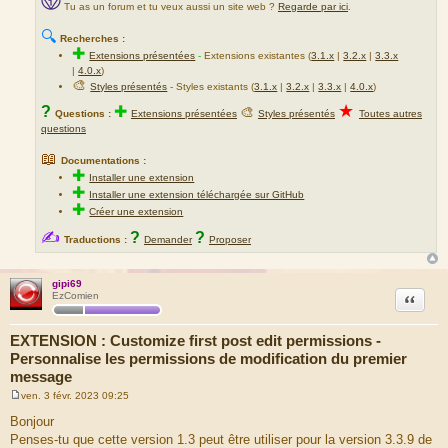
Tu as un forum et tu veux aussi un site web ?
Regarde par ici
.
🔍
Recherches :
✚
Extensions présentées
-
Extensions existantes (
3.1.x
|
3.2.x
|
3.3.x
|
4.0.x
)
🎨
Styles présentés
- Styles existants (
3.1.x
|
3.2.x
|
3.3.x
|
4.0.x
)
★
?
✚
🎨
Questions :
Extensions présentées
Styles présentés
Toutes autres
questions
📖
Documentations :
✚
Installer une extension
✚
Installer une extension téléchargée sur GitHub
✚
Créer une extension
✍
?
?
Traductions :
Demander
Proposer
gipi69
Citation
EzComien
EXTENSION : Customize first post edit permissions -
Personnalise les permissions de modification du premier
message
ven. 3 févr. 2023 09:25
M
e
Bonjour
s
Penses-tu que cette version 1.3 peut être utiliser pour la version 3.3.9 de
s