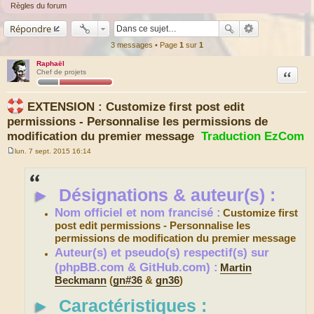
Règles du forum
Répondre
3 messages • Page
1
sur
1
Raphaël
Citation
Chef de projets
EXTENSION : Customize first post edit
permissions - Personnalise les permissions de
modification du premier message
Traduction EzCom
lun. 7 sept. 2015 16:14
M
e
s
s
►
Désignations & auteur(s) :
a
g
e
Nom officiel et nom francisé :
Customize first
post edit permissions - Personnalise les
permissions de modification du premier message
Auteur(s) et pseudo(s) respectif(s) sur
(phpBB.com & GitHub.com) :
Martin
Beckmann
(
gn#36
&
gn36
)
►
Caractéristiques :