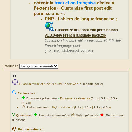
obtenir la
traduction française
dédiée à
l’extension « Customize first post edit
permissions » :
PHP - fichiers de langue française ;
Customize first post edit permissions
v1.3.0-dev French language pack.zip
Customize first post edit permissions v1.3.0-dev
French language pack.
(1.21 Kio) Téléchargé 795 fois
Traduire en
Tu as un forum et tu veux aussi un site web ?
Regarde par ici
.
🔍
Recherches :
✚
Extensions présentées
-
Extensions existantes (
3.1.x
|
3.2.x
|
3.3.x
|
4.0.x
)
🎨
Styles présentés
- Styles existants (
3.1.x
|
3.2.x
|
3.3.x
|
4.0.x
)
★
?
✚
🎨
Questions :
Extensions présentées
Styles présentés
Toutes autres
questions
📖
Documentations :