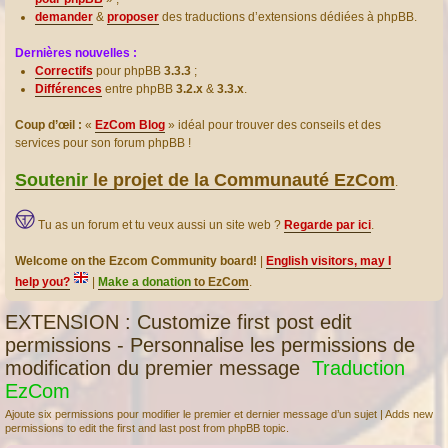
demander
&
proposer
des traductions d’extensions dédiées à phpBB.
Dernières nouvelles :
Correctifs
pour phpBB
3.3.3
;
Différences
entre phpBB
3.2.x
&
3.3.x
.
Coup d’œil :
«
EzCom Blog
» idéal pour trouver des conseils et des
services pour son forum phpBB !
Soutenir
le projet de la Communauté EzCom
.
Tu as un forum et tu veux aussi un site web ?
Regarde par ici
.
Welcome on the Ezcom Community board!
|
English visitors, may I
help you?
|
Make a donation
to EzCom
.
EXTENSION : Customize first post edit
permissions - Personnalise les permissions de
modification du premier message
Traduction
EzCom
Ajoute six permissions pour modifier le premier et dernier message d’un sujet | Adds new
permissions to edit the first and last post from phpBB topic.