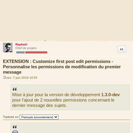
Raphaël
Citation
Chef de projets
EXTENSION : Customize first post edit permissions -
Personnalise les permissions de modification du premier
message
ven. 7 juin 2019 19:55
M
e
s
s
Mise à jour pour la version de développement
1.3.0-dev
a
g
pour l’ajout de 2 nouvelles permissions concernant le
e
dernier message des sujets.
Traduire en