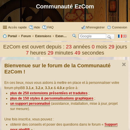
Communauté EzCom
Accès rapide
Aide
FAQ
M’enregistrer
Connexion
Portail
Forum
Extensions
Extensions présentées & traduites
R
ec
EzCom est ouvert depuis :
23
années
0
mois
29
jours
her
7
heures
29
minutes
50
secondes
ch
er
Bienvenue sur le forum de la Communauté
EzCom !
En ces lieux, nous vous aidons à mettre en place et à personnaliser votre
forum phpBB
3.1.x
,
3.2.x
,
3.3.x
&
4.0.x
grâce à :
plus de 250 extensions présentées et traduites
;
plus de 150 styles & personnalisations graphiques
;
un support personnalisé
(assistance, installation, mise à jour, projet
sur mesure).
Une fois inscrit.e, vous pouvez :
obtenir des conseils et poser des questions dans le forum «
Support
pour phpBB
» ;