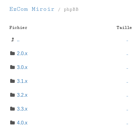
EzCom Miroir
/
phpBB
Fichier
Taille
..
-
2.0.x
-
3.0.x
-
3.1.x
-
3.2.x
-
3.3.x
-
4.0.x
-