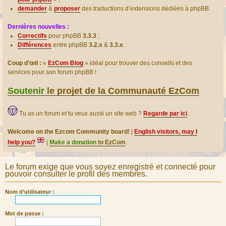
demander
&
proposer
des traductions d’extensions dédiées à phpBB.
Dernières nouvelles :
Correctifs
pour phpBB
3.3.3
;
Différences
entre phpBB
3.2.x
&
3.3.x
.
Coup d’œil :
«
EzCom Blog
» idéal pour trouver des conseils et des
services pour son forum phpBB !
Soutenir
le projet de la Communauté EzCom
.
Tu as un forum et tu veux aussi un site web ?
Regarde par ici
.
Welcome on the Ezcom Community board!
|
English visitors, may I
help you?
|
Make a donation
to EzCom
.
Le forum exige que vous soyez enregistré et connecté pour
pouvoir consulter le profil des membres.
Nom d’utilisateur :
Mot de passe :