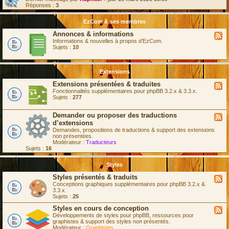
Réponses :
3
(
s
)
EzCom & ses membres
Annonces & informations
Informations & nouvelles à propos d’EzCom.
Sujets :
10
Extensions
Extensions présentées & traduites
Fonctionnalités supplémentaires pour phpBB 3.2.x & 3.3.x.
Sujets :
277
Demander ou proposer des traductions
d’extensions
Demandes, propositions de traductions & support des extensions
non présentées.
Modérateur :
Traducteurs
Sujets :
16
Styles
Styles présentés & traduits
Conceptions graphiques supplémentaires pour phpBB 3.2.x &
3.3.x.
Sujets :
25
Styles en cours de conception
Développements de styles pour phpBB, ressources pour
graphistes & support des styles non présentés.
Modérateur :
Graphistes