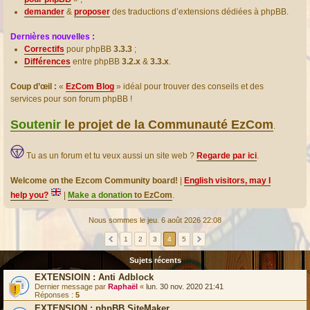
demander
&
proposer
des traductions d’extensions dédiées à phpBB.
Dernières nouvelles :
Correctifs
pour phpBB
3.3.3
;
Différences
entre phpBB
3.2.x
&
3.3.x
.
Coup d’œil :
«
EzCom Blog
» idéal pour trouver des conseils et des
services pour son forum phpBB !
Soutenir
le projet de la Communauté EzCom
.
Tu as un forum et tu veux aussi un site web ?
Regarde par ici
.
Welcome on the Ezcom Community board!
|
English visitors, may I
help you?
|
Make a donation
to EzCom
.
Nous sommes le jeu. 6 août 2026 22:08
1
2
3
4
5
Sujets récents
EXTENSIOIN : Anti Adblock
Dernier message par
Raphaël
«
lun. 30 nov. 2020 21:41
Réponses :
5
EXTENSION : phpBB SiteMaker