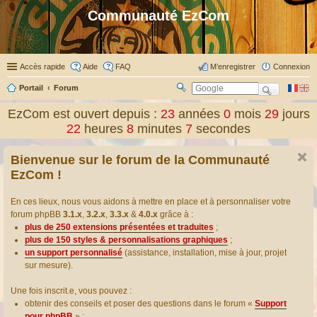
Communauté EzCom
Accès rapide
Aide
FAQ
M’enregistrer
Connexion
Portail
Forum
R
ec
EzCom est ouvert depuis :
23
années
0
mois
29
jours
her
22
heures
8
minutes
7
secondes
ch
er
Bienvenue sur le forum de la Communauté
EzCom !
En ces lieux, nous vous aidons à mettre en place et à personnaliser votre
forum phpBB
3.1.x
,
3.2.x
,
3.3.x
&
4.0.x
grâce à :
plus de 250 extensions présentées et traduites
;
plus de 150 styles & personnalisations graphiques
;
un support personnalisé
(assistance, installation, mise à jour, projet
sur mesure).
Une fois inscrit.e, vous pouvez :
obtenir des conseils et poser des questions dans le forum «
Support
pour phpBB
» ;