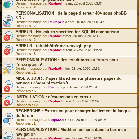
Dernier message par
Raphaël
«
sam. 22 août 2020 03:04
Réponses :
2
PERSONALISATION : de la page d’erreur 404 sous phpBB
3.3.x
Dernier message par
PhilippeB
«
sam. 16 mai 2020 18:42
Réponses :
2
ERREUR : No values specified for SQL IN comparison
Dernier message par
Raphaël
«
mer. 24 juin 2020 02:12
Réponses :
2
ERREUR : /phpbb/db/driver/mysqli.php
Dernier message par
Raphaël
«
sam. 25 avr. 2020 19:20
Réponses :
3
PERSONNALISATION : des conditions du forum pour
l’inscription
F
Dernier message par
Raphaël
«
jeu. 23 avr. 2020 13:31
i
Réponses :
1
c
MISE À JOUR : Pages blanches sur plusieurs pages du
h
panneau d’administration
i
e
F
Dernier message par
Ewdoc
«
jeu. 16 avr. 2020 21:51
r
i
Réponses :
5
(
c
INSTALLATION : d’extensions en erreur
s
h
Dernier message par
)
Raphaël
«
ven. 1 mai 2020 22:24
i
Réponses :
10
j
e
o
r
RECHERCHE : Extension pour changer facilement la langue
i
(
du forum
n
s
Dernier message par
t
utopia2016
«
)
lun. 30 mars 2020 09:05
Réponses :
2
(
j
s
o
PERSONNALISATION : Modifier les liens dans la barre de
)
i
navigation
n
Dernier message par
Raphaël
«
jeu. 19 mars 2020 10:39
t