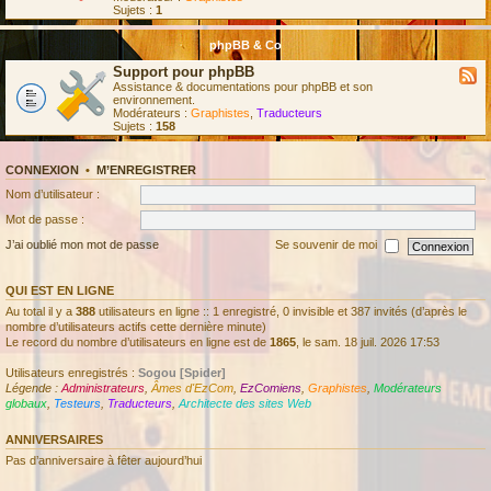
Sujets :
1
phpBB & Co
Support pour phpBB
Assistance & documentations pour phpBB et son
environnement.
Modérateurs :
Graphistes
,
Traducteurs
Sujets :
158
CONNEXION
•
M’ENREGISTRER
Nom d’utilisateur :
Mot de passe :
J’ai oublié mon mot de passe
Se souvenir de moi
QUI EST EN LIGNE
Au total il y a
388
utilisateurs en ligne :: 1 enregistré, 0 invisible et 387 invités (d’après le
nombre d’utilisateurs actifs cette dernière minute)
Le record du nombre d’utilisateurs en ligne est de
1865
, le sam. 18 juil. 2026 17:53
Utilisateurs enregistrés :
Sogou [Spider]
Légende :
Administrateurs
,
Âmes d'EzCom
,
EzComiens
,
Graphistes
,
Modérateurs
globaux
,
Testeurs
,
Traducteurs
,
Architecte des sites Web
ANNIVERSAIRES
Pas d’anniversaire à fêter aujourd’hui